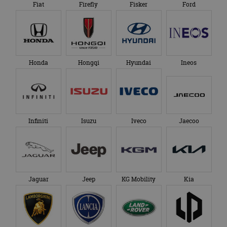
Fiat
Firefly
Fisker
Ford
Honda
Hongqi
Hyundai
Ineos
Infiniti
Isuzu
Iveco
Jaecoo
Jaguar
Jeep
KG Mobility
Kia