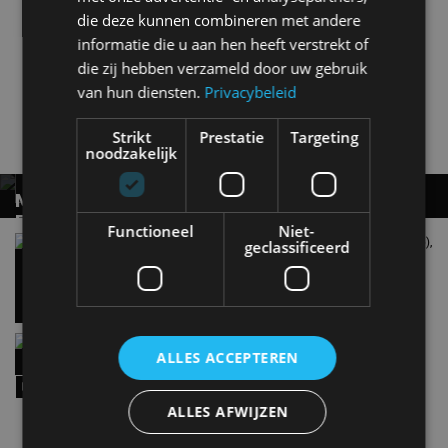
die deze kunnen combineren met andere
informatie die u aan hen heeft verstrekt of
die zij hebben verzameld door uw gebruik
van hun diensten.
Privacybeleid
G-Klasse
Mercedes-Benz
Strikt
Prestatie
Targeting
Gerelateerde berichten
noodzakelijk
MERCEDES-BENZ C-KLASSE ELECTRIC
ESTATE: REALISTISCH OF EEN FABELTJE?
Functioneel
Niet-
Review – Mercedes-Benz C-Klasse Electric (2026),
geclassificeerd
Het verlossende antwoord
doorgeslagen of doordacht?
30 jul
De nieuwe Mercedes-Benz GLA (2026): een GLA
ALLES ACCEPTEREN
met superkrachten?
30 jul
ALLES AFWIJZEN