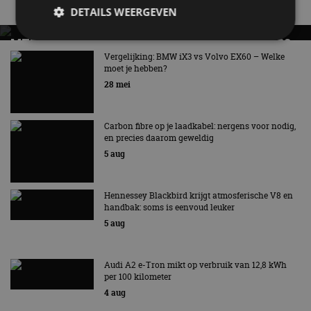
Nieuwste berichten
DETAILS WEERGEVEN
MET KORTING NAAR EV EXPERIENCE 2026?
AUTORAI REGELT HET!
Vergelijking: BMW iX3 vs Volvo EX60 – Welke
moet je hebben?
Strikt noodzakelijk
Prestatie
Targeting
EV Experience 2026 van 24 tot 26 september
28 mei
Functioneel
Niet-geclassificeerd
Strikt noodzakelijke cookies maken de
kernfunctionaliteiten van de website mogelijk, zoals
Carbon fibre op je laadkabel: nergens voor nodig,
gebruikersaanmelding en accountbeheer. De
en precies daarom geweldig
website kan niet goed worden gebruikt zonder de
5 aug
strikt noodzakelijke cookies.
Aanbieder
/
Naam
Vervaldatum
Omschrijv
Domein
Hennessey Blackbird krijgt atmosferische V8 en
handbak: soms is eenvoud leuker
cf_clearance
1 jaar
Deze cooki
Cloudflare,
gebruikt d
Inc.
5 aug
CloudFlare
.autorai.nl
vertrouwd
te identific
beveiligin
Audi A2 e-Tron mikt op verbruik van 12,8 kWh
op basis va
per 100 kilometer
adres van 
te omzeilen
4 aug
essentieel 
ondersteu