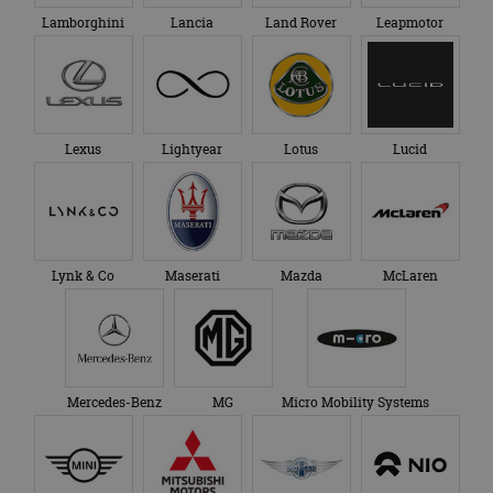
Lamborghini
Lancia
Land Rover
Leapmotor
Lexus
Lightyear
Lotus
Lucid
Lynk & Co
Maserati
Mazda
McLaren
Mercedes-Benz
MG
Micro Mobility Systems