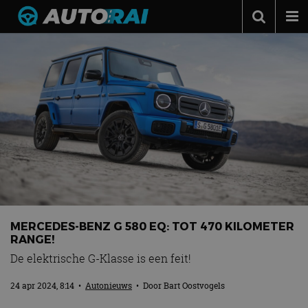
Autonieuws
Podcast
Autotests
Automerken
Adverteren
Contact
MotorRAI.nl
MERCEDES-BENZ G 580 EQ: TOT 470 KILOMETER
RANGE!
De elektrische G-Klasse is een feit!
24 apr 2024, 8:14
•
Autonieuws
• Door
Bart Oostvogels