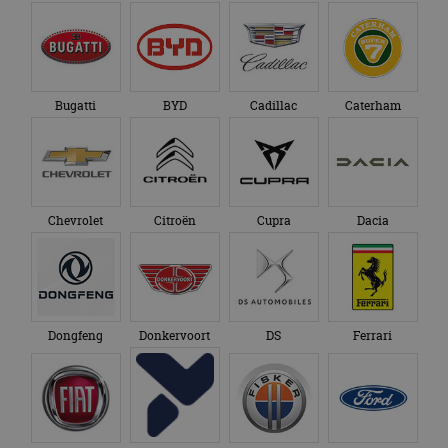
bezocht.
te behouden.
Bugatti
BYD
Cadillac
Caterham
Chevrolet
Citroën
Cupra
Dacia
Dongfeng
Donkervoort
DS
Ferrari