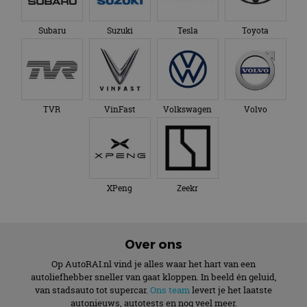
Subaru
Suzuki
Tesla
Toyota
TVR
VinFast
Volkswagen
Volvo
XPeng
Zeekr
Over ons
Op AutoRAI.nl vind je alles waar het hart van een
autoliefhebber sneller van gaat kloppen. In beeld én geluid,
van stadsauto tot supercar.
Ons team
levert je het laatste
autonieuws, autotests en nog veel meer.