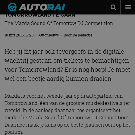
MAZDA GEEFT JE NOG EEN KANS OM NAAR
TOMORROWLAND TE GAAN
Autonieuws
The Mazda Sound Of Tomorrow DJ Competition
Podcast
10 mrt 2016, 17:23
•
Autonieuws
• Door
De Redactie
Autotests
Heb jij dit jaar ook tevergeefs in de digitale
Automerken
wachtrij gestaan om tickets te bemachtigen
Adverteren
voor Tomorrowland? Er is nog hoop! Je moet
Contact
wel een beetje aardig kunnen draaien.
MotorRAI.nl
Mazda is voor het tweede jaar op rij autopartner van
Tomorrowland, één van de grootste muziekfestivals ter
wereld. In de aanloop daar naar toe organiseert het
merk ‘The Mazda Sound Of Tomorrow DJ Competition’.
Daarmee maak je kans op de beste plaatsen ooit: op het
podium.