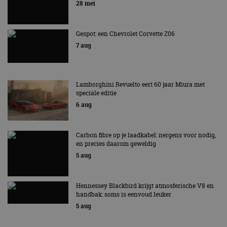
28 mei
Gespot: een Chevrolet Corvette Z06
7 aug
Lamborghini Revuelto eert 60 jaar Miura met
speciale editie
6 aug
Carbon fibre op je laadkabel: nergens voor nodig,
en precies daarom geweldig
5 aug
Hennessey Blackbird krijgt atmosferische V8 en
handbak: soms is eenvoud leuker
5 aug