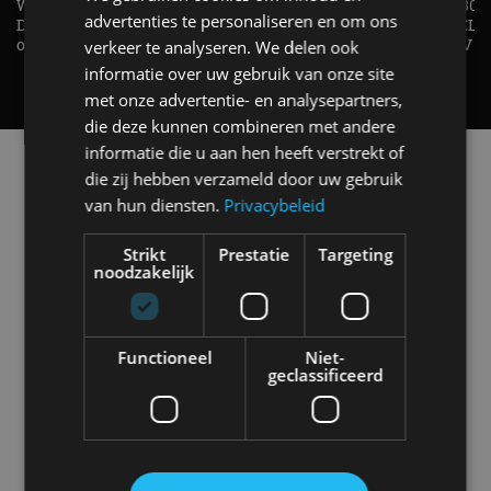
Welke elektrische auto past bij jou?
1.500 KG Trekgewicht & 380
advertenties te personaliseren en om ons
De EV Experience geeft antwoord
elektrische pk's, maar WELK
op je vraag! - AutoRAI TV
AUTO is het? - AutoRAI TV
verkeer te analyseren. We delen ook
informatie over uw gebruik van onze site
met onze advertentie- en analysepartners,
die deze kunnen combineren met andere
informatie die u aan hen heeft verstrekt of
Alle automerken
die zij hebben verzameld door uw gebruik
Selecteer een merk voor meer informatie, modellen
van hun diensten.
Privacybeleid
en alle nieuwsberichten
Strikt
Prestatie
Targeting
noodzakelijk
Abarth
Aiways
Alfa Romeo
Alpine
Functioneel
Niet-
geclassificeerd
Aston Martin
Audi
Bentley
BMW