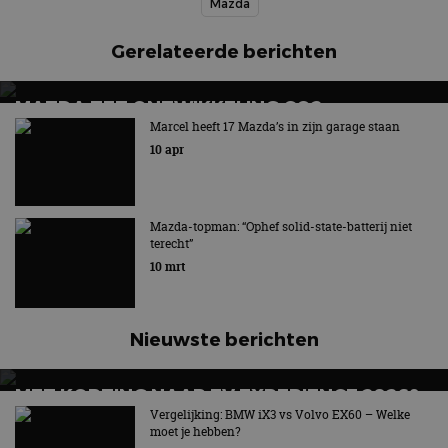
Mazda
Gerelateerde berichten
MAZDA ZET ONTWIKKELING CO2-
AFVANGINSTALLATIE VOORT
Marcel heeft 17 Mazda’s in zijn garage staan
10 apr
Techniek kan bijdragen aan het verminderen van de
netto CO2-uitstoot
Mazda-topman: “Ophef solid-state-batterij niet
terecht”
10 mrt
Nieuwste berichten
MET KORTING NAAR EV EXPERIENCE 2026?
AUTORAI REGELT HET!
Vergelijking: BMW iX3 vs Volvo EX60 – Welke
moet je hebben?
EV Experience 2026 van 24 tot 26 september