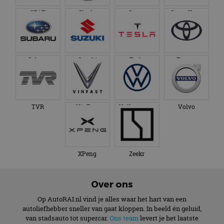
analyserapporten
de website gebruikt
van de site.
SEAT
Skoda
Smart
SsangYong
en over eventuele
advertenties die de
_ga_SC6JKZPPKY
.autorai.nl
1 jaar 1
Deze cookie wordt
eindgebruiker heeft
maand
gebruikt door
gezien voordat hij de
Google Analytics
genoemde website
om de sessiestatus
bezocht.
te behouden.
Subaru
Suzuki
Tesla
Toyota
TVR
VinFast
Volkswagen
Volvo
XPeng
Zeekr
Over ons
Op AutoRAI.nl vind je alles waar het hart van een
autoliefhebber sneller van gaat kloppen. In beeld én geluid,
van stadsauto tot supercar.
Ons team
levert je het laatste