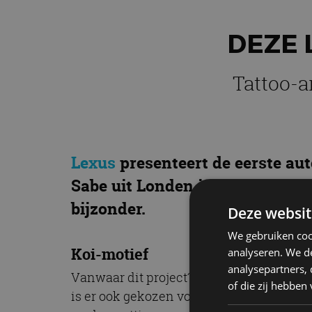
DEZE 
Tattoo-a
Lexus
presenteert de eerste aut
Sabe uit Londen is
deze Lexus U
bijzonder.
Deze websit
We gebruiken coo
Koi-motief
analyseren. We de
analysepartners,
Vanwaar dit project? Volgens Lexus is d
of die zij hebbe
is er ook gekozen voor het motief van de 