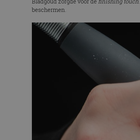
Bladgoud zorgde voor de
finishing touch
beschermen.