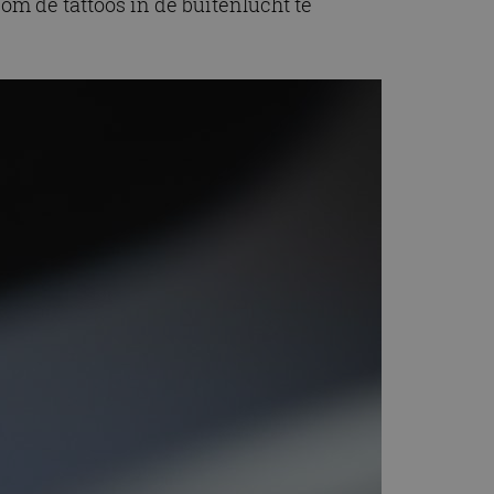
om de tattoos in de buitenlucht te