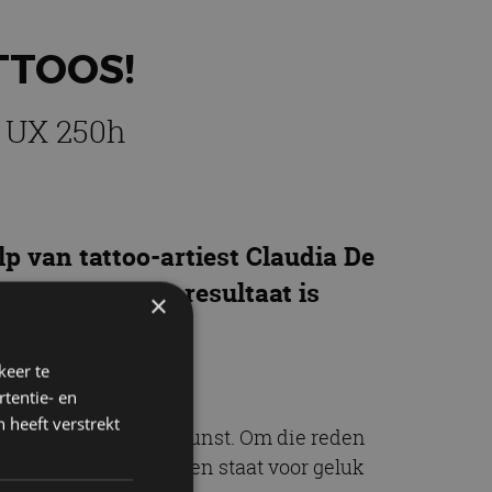
TTOOS!
s UX 250h
lp van tattoo-artiest Claudia De
 voorzien. Het resultaat is
×
keer te
tentie- en
 heeft verstrekt
aditionele Japanse kunst. Om die reden
ionele Japanse kunst en staat voor geluk