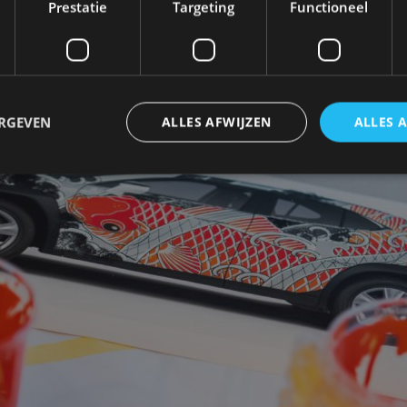
Prestatie
Targeting
Functioneel
ERGEVEN
ALLES AFWIJZEN
ALLES 
trikt noodzakelijk
Prestatie
Targeting
Functioneel
Niet-geclassificee
 cookies maken de kernfunctionaliteiten van de website mogelijk, zoals gebruikersaanm
bsite kan niet goed worden gebruikt zonder de strikt noodzakelijke cookies.
Aanbieder
/
Vervaldatum
Omschrijving
Domein
1 jaar
Deze cookie wordt gebruikt door de CloudFlare-s
Cloudflare,
vertrouwd webverkeer te identificeren en alle
Inc.
beveiligingsbeperkingen op basis van het IP-adr
.autorai.nl
te omzeilen. Het is essentieel voor het onderste
veiligheid van een website functies en in het bie
bescherming tegen kwaadaardige bezoekers.