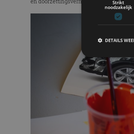
en doorzettingsvermogen.
Strikt
noodzakelijk
DETAILS WE
S
Strikt noodzakelijke
accountbeheer. De we
Naam
cf_clearance