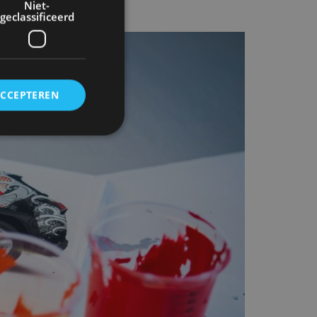
Niet-
geclassificeerd
ACCEPTEREN
rd
elding en
ervice om
es van de bezoeker
unen van de
den van