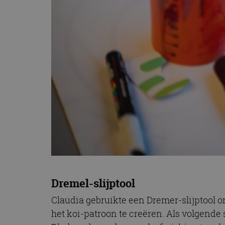
CookieScriptConse
Naam
Naam
omx_consent
Aanbiede
Naam
Domein
g_id_202604151153
_ga
_fbp
Meta Pla
Inc.
.autorai.n
_gcl_au
Google L
.autorai.n
_ga_SC6JKZPPKY
IDE
Google L
.doublecl
Dremel-slijptool
Claudia gebruikte een Dremer-slijptool o
het koi-patroon te creëren. Als volgende s