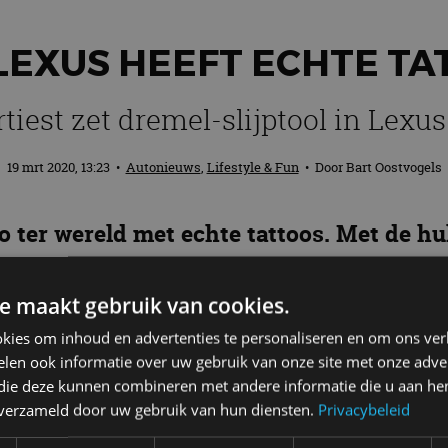
LEXUS HEEFT ECHTE TA
rtiest zet dremel-slijptool in Lexu
19 mrt 2020, 13:23
•
Autonieuws
,
Lifestyle & Fun
• Door
Bart Oostvogels
o ter wereld met echte tattoos. Met de hu
X 250h in F Sport-outfit
van echte tattoos
e maakt gebruik van cookies.
kies om inhoud en advertenties te personaliseren en om ons ver
len ook informatie over uw gebruik van onze site met onze adver
 die deze kunnen combineren met andere informatie die u aan hen
it kunstproject een eerbetoon aan vakmanschap en tr
n verzameld door uw gebruik van hun diensten.
Privacybeleid
koikarper. Het koi-motief vaker gebruikt in de tradit