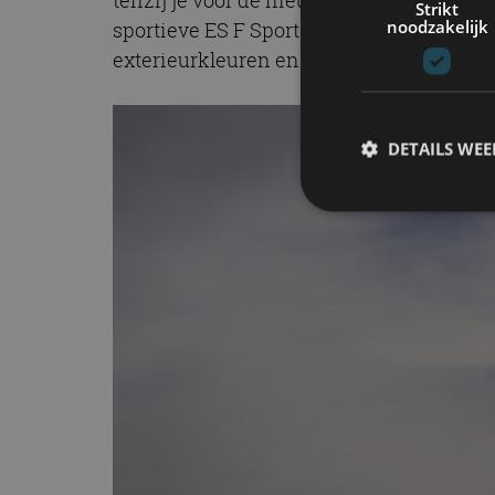
Strikt
noodzakelijk
sportieve ES F Sport Line. De nieuwe uitv
exterieurkleuren en beschikt over zwart
DETAILS WE
S
Strikt noodzakelijke
accountbeheer. De we
Naam
cf_clearance