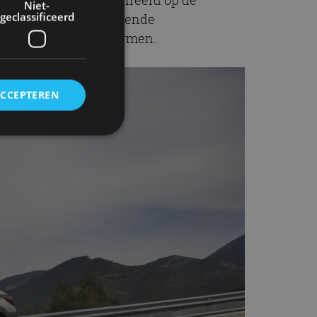
Niet-
geclassificeerd
euren en vier verschillende
-badge op de voorschermen.
ACCEPTEREN
rd
elding en
ervice om
es van de bezoeker
unen van de
den van