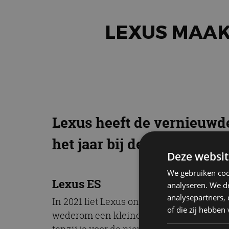
LEXUS MAAK
Lexus heeft de vernieuwde 
het jaar bij de Nederlands
Deze websit
We gebruiken coo
Lexus ES
analyseren. We de
analysepartners,
In 2021 liet Lexus ons voor het eerst k
of die zij hebbe
wederom een kleine opfrisbeurt gegeven. 
tenzij je voor de nieuw verkrijgbare F Sp