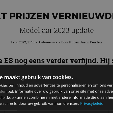
T PRIJZEN VERNIEUWD
Modeljaar 2023 update
1 aug 2022, 15:10
•
Autonieuws
• Door
Ruben Jason Penders
ES nog eens verder verfijnd. Hij 
e dealers. Bestellen is mogelijk va
e maakt gebruik van cookies.
kies om inhoud en advertenties te personaliseren en om ons ver
len ook informatie over uw gebruik van onze site met onze adver
 die deze kunnen combineren met andere informatie die u aan hen
ennismaken met de vernieuwde
ES
. Nu, een ruim jaar l
n verzameld door uw gebruik van hun diensten.
Privacybeleid
Alle nieuwtjes vinden we in het interieur, want de 
ort Design-uitvoering kiest. Het uiterlijk van de ES F 