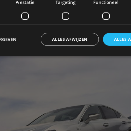
Prestatie
Targeting
Functioneel
oering is leverbaar in tien verschillende exterieurkl
e 19 inch lichtmetalen wielen en een F Sport Design
ERGEVEN
ALLES AFWIJZEN
ALLES 
trikt noodzakelijk
Prestatie
Targeting
Functioneel
Niet-geclassificee
 cookies maken de kernfunctionaliteiten van de website mogelijk, zoals gebruikersaanm
bsite kan niet goed worden gebruikt zonder de strikt noodzakelijke cookies.
Aanbieder
/
Vervaldatum
Omschrijving
Domein
1 jaar
Deze cookie wordt gebruikt door de CloudFlare-s
Cloudflare,
vertrouwd webverkeer te identificeren en alle
Inc.
beveiligingsbeperkingen op basis van het IP-adr
.autorai.nl
te omzeilen. Het is essentieel voor het onderste
veiligheid van een website functies en in het bie
bescherming tegen kwaadaardige bezoekers.