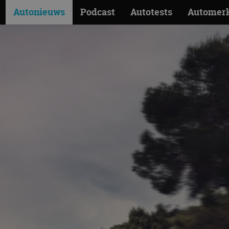
Autonieuws
Podcast
Autotests
Automer