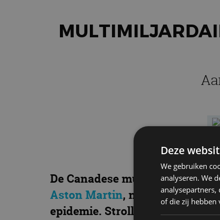
MULTIMILJARDAI
Aa
Deze websit
We gebruiken coo
De Canadese multimiljardair La
analyseren. We de
analysepartners,
Aston Martin
, nu het aandeel 
of die zij hebbe
epidemie. Stroll slaat direct t