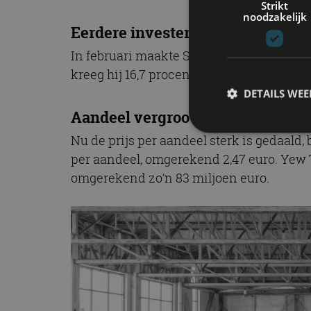
Strikt
noodzakelijk
Eerdere investering
In februari maakte Stroll
wereldkundig
da
kreeg hij 16,7 procent van de aandelen, vo
DETAILS WE
Aandeel vergroot
Nu de prijs per aandeel sterk is gedaald, 
per aandeel, omgerekend 2,47 euro. Yew T
S
omgerekend zo’n 83 miljoen euro.
Strikt noodzakelijke
accountbeheer. De we
Naam
cf_clearance