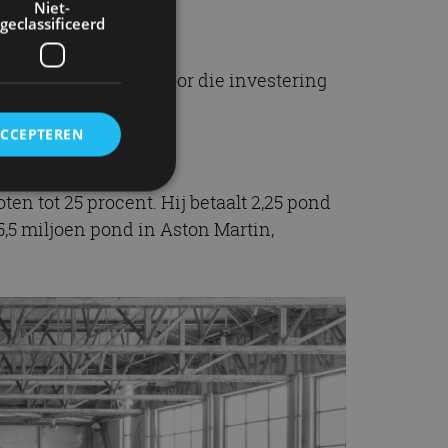
Niet-
geclassificeerd
merk Aston Martin. Voor die investering
ACCEPTEREN
ten tot 25 procent. Hij betaalt 2,25 pond
5,5 miljoen pond in Aston Martin,
rd
elding en
ervice om
es van de bezoeker
unen van de
den van