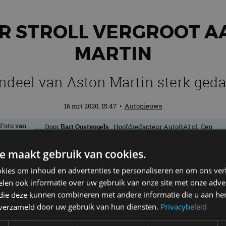
R STROLL VERGROOT A
MARTIN
ndeel van Aston Martin sterk geda
16 mrt 2020, 15:47
•
Autonieuws
Door
Bart Oostvogels
. Hoofdredacteur AutoRAI.nl. Een
échte nieuwsjager en liefhebber van auto’s. Hoe lichter, ho
beter! Als het maar wielen heeft.
e maakt gebruik van cookies.
kies om inhoud en advertenties te personaliseren en om ons ver
wrence Stroll vergroot zijn aandeel in d
len ook informatie over uw gebruik van onze site met onze adver
 die deze kunnen combineren met andere informatie die u aan hen
van dit merk sterk is gedaald door onder 
n verzameld door uw gebruik van hun diensten.
Privacybeleid
oe en koopt meer aandelen, meldt
AutoCar
.