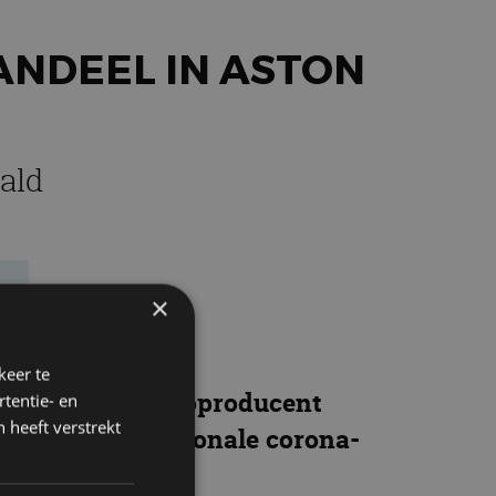
ANDEEL IN ASTON
ald
e
×
keer te
e Britse sportautoproducent
tentie- en
 heeft verstrekt
meer de internationale corona-