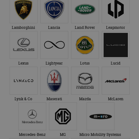
Lamborghini
Lancia
Land Rover
Leapmotor
Lexus
Lightyear
Lotus
Lucid
Lynk & Co
Maserati
Mazda
McLaren
Mercedes-Benz
MG
Micro Mobility Systems