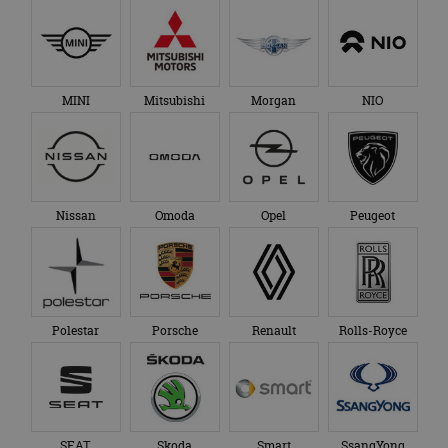
MINI
Mitsubishi
Morgan
NIO
Nissan
Omoda
Opel
Peugeot
Polestar
Porsche
Renault
Rolls-Royce
SEAT
Skoda
Smart
SsangYong