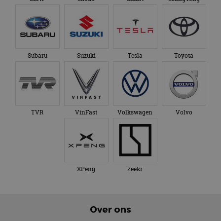
Subaru
Suzuki
Tesla
Toyota
TVR
VinFast
Volkswagen
Volvo
XPeng
Zeekr
Over ons