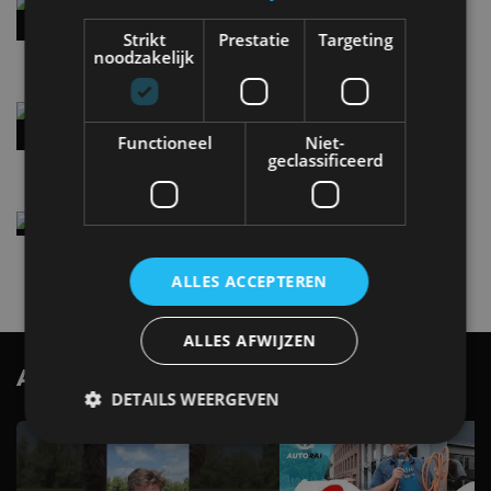
Hennessey Blackbird krijgt atmosferische V8 en
handbak: soms is eenvoud leuker
Strikt
Prestatie
Targeting
5 aug
noodzakelijk
Audi A2 e-Tron mikt op verbruik van 12,8 kWh
per 100 kilometer
Functioneel
Niet-
4 aug
geclassificeerd
Elektrische Geely E2 (tijdelijk) net zo goedkoop
als een Renault Twingo
4 aug
ALLES ACCEPTEREN
ALLES AFWIJZEN
AutoRAI.nl TV
SUBSCRIBE
DETAILS WEERGEVEN
Strikt noodzakelijk
Prestatie
Targeting