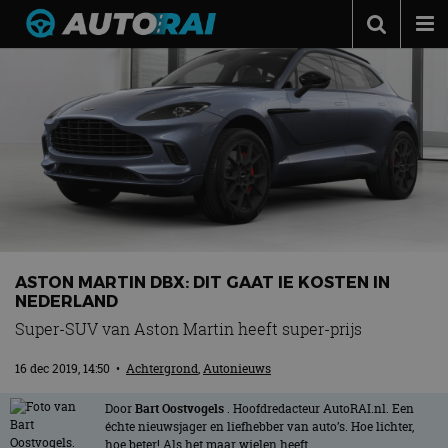
Autonieuws
Podcast
Autotests
Automerken
Adverteren
Contact
ASTON MARTIN DBX: DIT GAAT IE KOSTEN IN
MotorRAI.nl
NEDERLAND
Super-SUV van Aston Martin heeft super-prijs
16 dec 2019, 14:50
•
Achtergrond
,
Autonieuws
Door
Bart Oostvogels
. Hoofdredacteur AutoRAI.nl. Een
échte nieuwsjager en liefhebber van auto’s. Hoe lichter,
hoe beter! Als het maar wielen heeft.