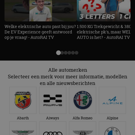
Functioneel
Niet-geclassificeerd
Strikt noodzakelijke cookies maken de
kernfunctionaliteiten van de website mogelijk, zoals
Welke elektrische auto past bij jou?
1.500 KG Trekgewicht & 380
gebruikersaanmelding en accountbeheer. De
De EV Experience geeft antwoord
elektrische pk's, maar WELK
website kan niet goed worden gebruikt zonder de
op je vraag! - AutoRAI TV
AUTO is het? - AutoRAI TV
strikt noodzakelijke cookies.
Aanbieder
/
Naam
Vervaldatum
Omschrijv
Domein
cf_clearance
1 jaar
Deze cooki
Cloudflare,
gebruikt d
Inc.
Alle automerken
CloudFlare
.autorai.nl
vertrouwd
Selecteer een merk voor meer informatie, modellen
te identific
beveiligin
en alle nieuwsberichten
op basis va
adres van 
te omzeilen
essentieel 
ondersteu
veiligheid 
website fun
het bieden
Abarth
Aiways
Alfa Romeo
Alpine
beschermi
kwaadaard
bezoekers.