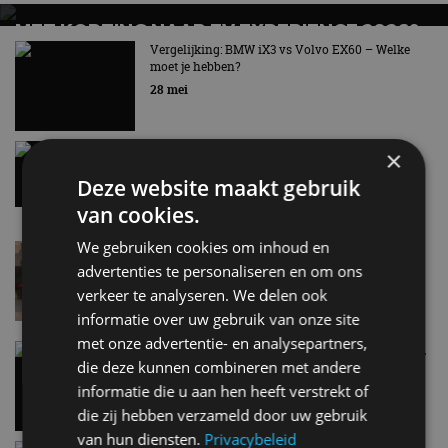
MET KORTING NAAR EV EXPERIENCE 2026?
AUTORAI REGELT HET!
Vergelijking: BMW iX3 vs Volvo EX60 – Welke
moet je hebben?
EV Experience 2026 van 24 tot 26 september
28 mei
Gespot: een Chevrolet Corvette Z06
×
7 aug
Deze website maakt gebruik
van cookies.
We gebruiken cookies om inhoud en
Lamborghini Revuelto eert 60 jaar Miura met
speciale editie
advertenties te personaliseren en om ons
6 aug
verkeer te analyseren. We delen ook
informatie over uw gebruik van onze site
met onze advertentie- en analysepartners,
Carbon fibre op je laadkabel: nergens voor nodig,
die deze kunnen combineren met andere
en precies daarom geweldig
informatie die u aan hen heeft verstrekt of
5 aug
die zij hebben verzameld door uw gebruik
van hun diensten.
Privacybeleid