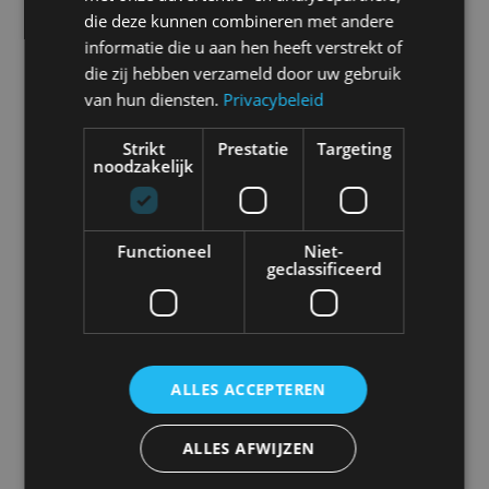
Selecteer een merk voor meer informatie, modellen
die deze kunnen combineren met andere
en alle nieuwsberichten
informatie die u aan hen heeft verstrekt of
die zij hebben verzameld door uw gebruik
van hun diensten.
Privacybeleid
Strikt
Prestatie
Targeting
Abarth
Aiways
Alfa Romeo
Alpine
noodzakelijk
Functioneel
Niet-
geclassificeerd
Aston Martin
Audi
Bentley
BMW
ALLES ACCEPTEREN
Bugatti
BYD
Cadillac
Caterham
ALLES AFWIJZEN