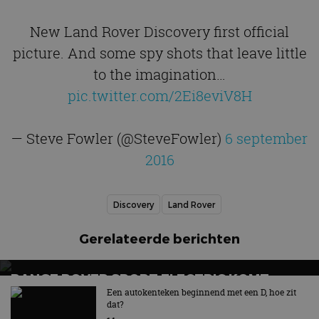
New Land Rover Discovery first official
picture. And some spy shots that leave little
to the imagination…
pic.twitter.com/2Ei8eviV8H
— Steve Fowler (@SteveFowler)
6 september
2016
Discovery
Land Rover
Gerelateerde berichten
RANGE ROVER SPORT ELECTRIC KOMT
LATER IN 2026: TWEEDE ELEKTRISCHE SUV
Een autokenteken beginnend met een D, hoe zit
dat?
VAN HET MERK