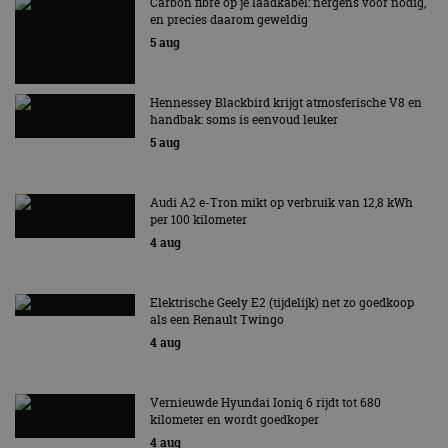
Carbon fibre op je laadkabel: nergens voor nodig,
en precies daarom geweldig
5 aug
Hennessey Blackbird krijgt atmosferische V8 en
handbak: soms is eenvoud leuker
5 aug
Audi A2 e-Tron mikt op verbruik van 12,8 kWh
per 100 kilometer
4 aug
Elektrische Geely E2 (tijdelijk) net zo goedkoop
als een Renault Twingo
4 aug
Vernieuwde Hyundai Ioniq 6 rijdt tot 680
kilometer en wordt goedkoper
4 aug