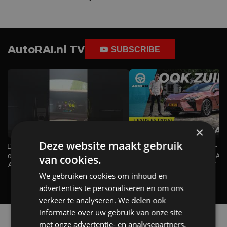
AutoRAI.nl TV
SUBSCRIBE
×
Deze website maakt gebruik
De Renault Twingo heeft een
De perfecte (gezins)taxi? - 
opvallende snelheidsmeter! -
ES500e (2026) - REVIEW - AL
van cookies.
AutoRAI TV
UITGELEGD! - AutoRAI TV
We gebruiken cookies om inhoud en
advertenties te personaliseren en om ons
verkeer te analyseren. We delen ook
informatie over uw gebruik van onze site
Alle automerken
met onze advertentie- en analysepartners,