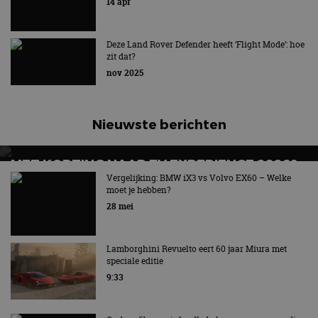
14 apr
Tweede volledig elektrische SUV van het Britse merk
Deze Land Rover Defender heeft ‘Flight Mode’: hoe
zit dat?
nov 2025
Nieuwste berichten
MET KORTING NAAR EV EXPERIENCE 2026?
AUTORAI REGELT HET!
Vergelijking: BMW iX3 vs Volvo EX60 – Welke
moet je hebben?
EV Experience 2026 van 24 tot 26 september
28 mei
Lamborghini Revuelto eert 60 jaar Miura met
speciale editie
9:33