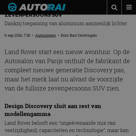
NIEUWE LAND ROVER DISCOVERY: FULLSIZE
ZEVENPERSOONS SUV
Autonieuws
Dankzij toepassing van aluminium aanzienlijk lichter
Podcast
6 sep 2016, 7:36
•
Autonieuws
• Door
Bart Oostvogels
Autotests
Land Rover start een nieuw avontuur. Op de
Automerken
Autosalon van Parijs onthult de fabrikant de
Adverteren
compleet nieuwe generatie Discovery pas,
Contact
maar het merk laat nu alvast de voorzijde
van de fullsize zevenpersoons SUV zien.
MotorRAI.nl
Design Discovery sluit aan rest van
modellengamma
Land Rover belooft een “ongeëvenaarde mix van
veelzijdigheid, capaciteiten en technologie”, maar kan