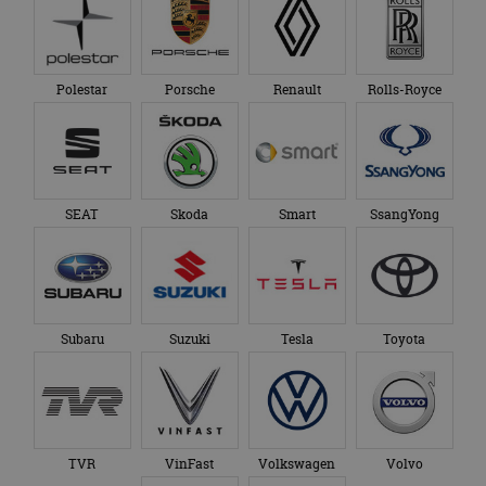
bezocht.
te behouden.
Polestar
Porsche
Renault
Rolls-Royce
SEAT
Skoda
Smart
SsangYong
Subaru
Suzuki
Tesla
Toyota
TVR
VinFast
Volkswagen
Volvo