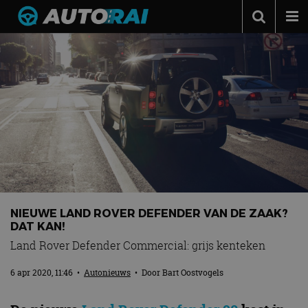
Autonieuws
Podcast
Autotests
Automerken
Adverteren
Contact
MotorRAI.nl
NIEUWE LAND ROVER DEFENDER VAN DE ZAAK?
DAT KAN!
Land Rover Defender Commercial: grijs kenteken
6 apr 2020, 11:46
•
Autonieuws
• Door
Bart Oostvogels