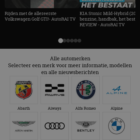
website kan niet goed worden gebruikt zonder de
strikt noodzakelijke cookies.
Rijden met de allereerste
KIA Stonic Mild-Hybrid (2026
Aanbieder
/
Naam
Vervaldatum
Omschrijv
Volkswagen Golf GTI!- AutoRAI TV
benzine, handbak, het bestaat
Domein
REVIEW - AutoRAI TV
cf_clearance
1 jaar
Deze cooki
Cloudflare,
gebruikt d
Inc.
CloudFlare
.autorai.nl
vertrouwd
te identific
beveiligin
op basis va
Alle automerken
adres van 
te omzeilen
Selecteer een merk voor meer informatie, modellen
essentieel 
en alle nieuwsberichten
ondersteu
veiligheid 
website fun
het bieden
beschermi
kwaadaard
bezoekers.
CookieScriptConsent
4 weken 2
Deze cooki
Abarth
Aiways
Alfa Romeo
Alpine
CookieScript
dagen
gebruikt d
autorai.nl
Google Privacy Policy
Cookie-Scr
service om
cookievoo
bezoekers 
onthouden.
banner van