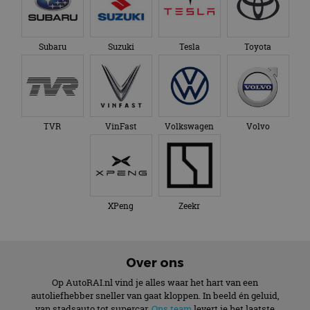
Subaru
Suzuki
Tesla
Toyota
TVR
VinFast
Volkswagen
Volvo
XPeng
Zeekr
Over ons
Op AutoRAI.nl vind je alles waar het hart van een
autoliefhebber sneller van gaat kloppen. In beeld én geluid,
van stadsauto tot supercar.
Ons team
levert je het laatste