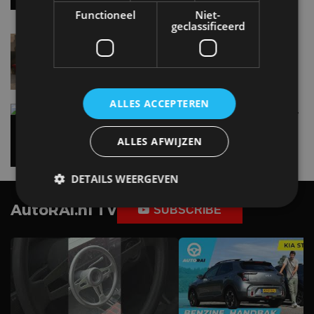
Functioneel
Niet-
geclassificeerd
Lamborghini Revuelto eert 60 jaar Miura met
speciale editie
6 aug
ALLES ACCEPTEREN
Carbon fibre op je laadkabel: nergens voor nodig,
en precies daarom geweldig
5 aug
ALLES AFWIJZEN
DETAILS WEERGEVEN
AutoRAI.nl TV
SUBSCRIBE
Strikt noodzakelijk
Prestatie
Targeting
Functioneel
Niet-geclassificeerd
Strikt noodzakelijke cookies maken de
kernfunctionaliteiten van de website mogelijk, zoals
gebruikersaanmelding en accountbeheer. De