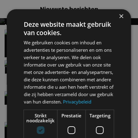
Nieuwste berichten
×
Deze website maakt gebruik
MET KORTING NAAR EV EXPERIENCE 2026?
van cookies.
AUTORAI REGELT HET!
Vergelijking: BMW iX3 vs Volvo EX60 – Welke
moet je hebben?
EV Experience 2026 van 24 tot 26 september
We gebruiken cookies om inhoud en
28 mei
advertenties te personaliseren en om ons
verkeer te analyseren. We delen ook
Review – Kia Niro Hybrid (2026), nog wel
informatie over uw gebruik van onze site
relevant?
met onze advertentie- en analysepartners,
9:02
die deze kunnen combineren met andere
informatie die u aan hen heeft verstrekt of
die zij hebben verzameld door uw gebruik
Street-art verklapt design nieuwe Smart #2
8:10
van hun diensten.
Privacybeleid
Strikt
Prestatie
Targeting
noodzakelijk
Gespot: een Chevrolet Corvette Z06
7 aug