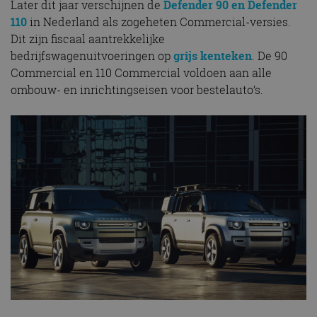
Later dit jaar verschijnen de
Defender 90 en Defender
110
in Nederland als zogeheten Commercial-versies.
Dit zijn fiscaal aantrekkelijke
bedrijfswagenuitvoeringen op
grijs kenteken
. De 90
Commercial en 110 Commercial voldoen aan alle
ombouw- en inrichtingseisen voor bestelauto’s.