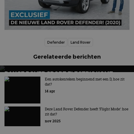
Defender
Land Rover
Gerelateerde berichten
RANGE ROVER SPORT ELECTRIC KOMT
LATER IN 2026: TWEEDE ELEKTRISCHE SUV
Een autokenteken beginnend met een D, hoe zit
dat?
VAN HET MERK
14 apr
Tweede volledig elektrische SUV van het Britse merk
Deze Land Rover Defender heeft ‘Flight Mode’: hoe
zit dat?
nov 2025