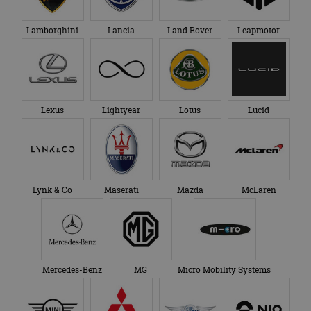
Lamborghini
Lancia
Land Rover
Leapmotor
Lexus
Lightyear
Lotus
Lucid
Lynk & Co
Maserati
Mazda
McLaren
Mercedes-Benz
MG
Micro Mobility Systems