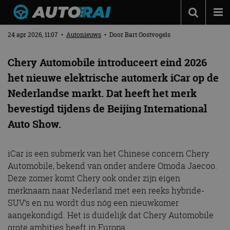
ICAR V27 KOMT DIT JAAR NAAR NEDERLAND
Autonieuws
24 apr 2026, 11:07
•
Autonieuws
• Door
Bart Oostvogels
Podcast
Chery Automobile introduceert eind 2026
Autotests
het nieuwe elektrische automerk iCar op de
Nederlandse markt. Dat heeft het merk
Automerken
bevestigd tijdens de Beijing International
Adverteren
Auto Show.
Contact
MotorRAI.nl
iCar is een submerk van het Chinese concern Chery
Automobile, bekend van onder andere Omoda Jaecoo.
Deze zomer komt Chery ook onder zijn eigen
merknaam naar Nederland met een reeks hybride-
SUV’s en nu wordt dus nóg een nieuwkomer
aangekondigd. Het is duidelijk dat Chery Automobile
grote ambities heeft in Europa.