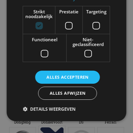
Strikt
Prestatie
Targeting
noodzakelijk
Aston Martin
Audi
Bentley
BMW
Functioneel
Niet-
geclassificeerd
Bugatti
BYD
Cadillac
Caterham
ALLES ACCEPTEREN
Chevrolet
Citroën
Cupra
Dacia
ALLES AFWIJZEN
DETAILS WEERGEVEN
Dongfeng
Donkervoort
DS
Ferrari