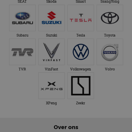
SEAT
Skoda
Smart
SsangYong
Subaru
Suzuki
Tesla
Toyota
TVR
VinFast
Volkswagen
Volvo
XPeng
Zeekr
Over ons