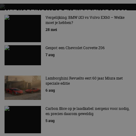
MET KORTING NAAR EV EXPERIENCE 2026?
AUTORAI REGELT HET!
Vergelijking: BMW iX3 vs Volvo EX60 – Welke
moet je hebben?
EV Experience 2026 van 24 tot 26 september
28 mei
Gespot: een Chevrolet Corvette Z06
7 aug
Lamborghini Revuelto eert 60 jaar Miura met
speciale editie
6 aug
Carbon fibre op je laadkabel: nergens voor nodig,
en precies daarom geweldig
5 aug