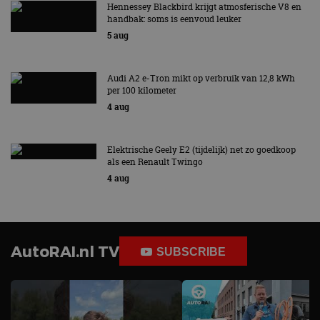
Hennessey Blackbird krijgt atmosferische V8 en
handbak: soms is eenvoud leuker
5 aug
Audi A2 e-Tron mikt op verbruik van 12,8 kWh
per 100 kilometer
4 aug
Elektrische Geely E2 (tijdelijk) net zo goedkoop
als een Renault Twingo
4 aug
AutoRAI.nl TV
SUBSCRIBE