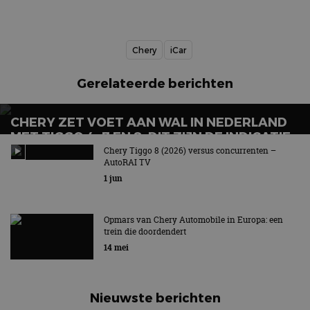
Chery
iCar
Gerelateerde berichten
CHERY ZET VOET AAN WAL IN NEDERLAND
MET TIGGO 4, 7 EN 8: DIT ZIJN DE INDICATIE
PRIJZEN
Chery Tiggo 8 (2026) versus concurrenten –
AutoRAI TV
1 jun
Opmars van Chery Automobile in Europa: een
trein die doordendert
14 mei
Nieuwste berichten