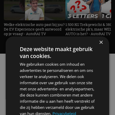
Welke elektrische auto past bij jou?
1.500 KG Trekgewicht & 380
De EV Experience geeft antwoord
elektrische pk's, maar WELK
op je vraag! - AutoRAI TV
AUTO is het? - AutoRAI TV
×
Deze website maakt gebruik
van cookies.
Alle automerken
We gebruiken cookies om inhoud en
Selecteer een merk voor meer informatie, modellen
advertenties te personaliseren en om ons
en alle nieuwsberichten
verkeer te analyseren. We delen ook
informatie over uw gebruik van onze site
met onze advertentie- en analysepartners,
die deze kunnen combineren met andere
informatie die u aan hen heeft verstrekt of
Abarth
Aiways
Alfa Romeo
Alpine
die zij hebben verzameld door uw gebruik
van hun diensten.
Privacybeleid