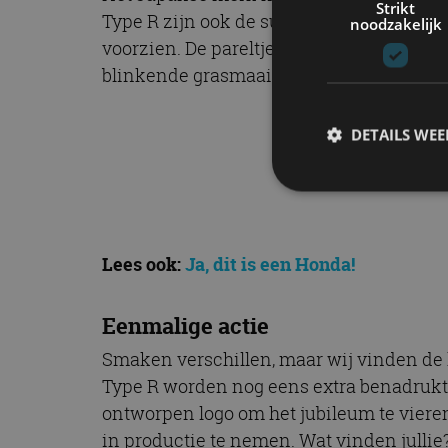
Strikt
Type R zijn ook de supersportmotorfiet
noodzakelijk
voorzien. De pareltjes in het goud zijn 
blinkende grasmaaier gezien?
DETAILS WE
S
Lees ook:
Ja, dit is een Honda!
Strikt noodzakelijke
accountbeheer. De we
Eenmalige actie
Naam
Smaken verschillen, maar wij vinden de 
cf_clearance
Type R worden nog eens extra benadrukt 
ontworpen logo om het jubileum te viere
in productie te nemen. Wat vinden jullie