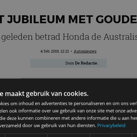
T JUBILEUM MET GOUD
ar geleden betrad Honda de Austral
4 feb 2019, 12:21
•
Autonieuws
Door
De Redactie
.
jaar geleden dat Honda voor het eerst de 
e maakt gebruik van cookies.
 presenteert het Japanse merk zeven goud
kies om inhoud en advertenties te personaliseren en om ons ver
or, allemaal voorzien van een glimmend
len ook informatie over uw gebruik van onze site met onze adver
 die deze kunnen combineren met andere informatie die u aan hen
n verzameld door uw gebruik van hun diensten.
Privacybeleid
ecteerd die naar eigen zeggen kracht uitstralen in 