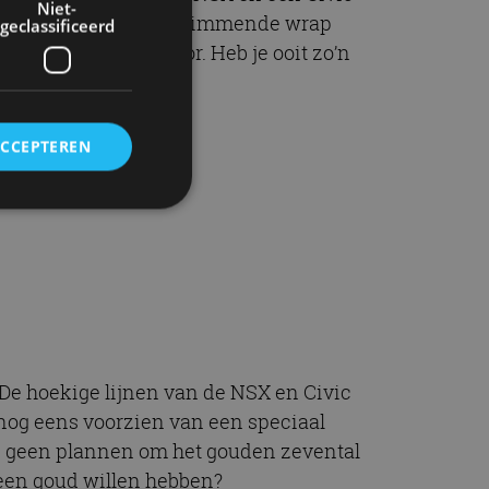
Niet-
F50F van een mooie, glimmende wrap
geclassificeerd
 een EU22i generator. Heb je ooit zo’n
ACCEPTEREN
rd
elding en
De hoekige lijnen van de NSX en Civic
ervice om
 nog eens voorzien van een speciaal
es van de bezoeker
unen van de
ië geen plannen om het gouden zevental
den van
 geen goud willen hebben?