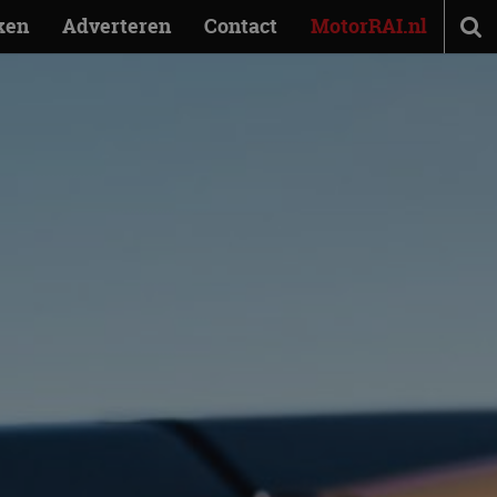
ken
Adverteren
Contact
MotorRAI.nl