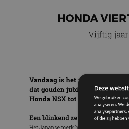
HONDA VIER
Vijftig ja
Vandaag is het precies vijftig 
Deze websit
dat gouden jubileum te vieren,
We gebruiken coo
Honda NSX tot aan een generat
analyseren. We de
analysepartners,
Een blinkend zevental
of die zij hebbe
Het Japanse merk heeft voertuigen gesel