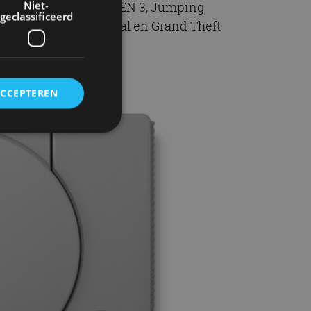
Niet-
inal Fantasy VII, TEKKEN 3, Jumping
geclassificeerd
on Derby, Twisted Metal en Grand Theft
ACCEPTEREN
rd
elding en
ervice om
es van de bezoeker
unen van de
den van