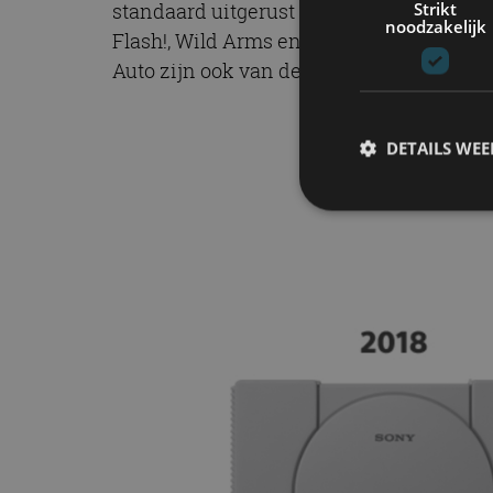
Strikt
standaard uitgerust met 20 van de beste 
noodzakelijk
Flash!, Wild Arms en nog veel meer. Voor 
Auto zijn ook van de partij!
DETAILS WE
S
Strikt noodzakelijke
accountbeheer. De we
Naam
cf_clearance