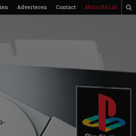
ken
Adverteren
Contact
MotorRAI.nl