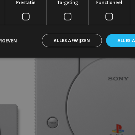
Prestatie
Targeting
Functioneel
games van de originele PlayStation-console, zoals F
de autoliefhebbers: R4: Ridge Racer Type 4, Destructi
ERGEVEN
ALLES AFWIJZEN
ALLES 
trikt noodzakelijk
Prestatie
Targeting
Functioneel
Niet-geclassificee
 cookies maken de kernfunctionaliteiten van de website mogelijk, zoals gebruikersaanm
bsite kan niet goed worden gebruikt zonder de strikt noodzakelijke cookies.
Aanbieder
/
Vervaldatum
Omschrijving
Domein
1 jaar
Deze cookie wordt gebruikt door de CloudFlare-s
Cloudflare,
vertrouwd webverkeer te identificeren en alle
Inc.
beveiligingsbeperkingen op basis van het IP-adr
.autorai.nl
te omzeilen. Het is essentieel voor het onderste
veiligheid van een website functies en in het bie
bescherming tegen kwaadaardige bezoekers.