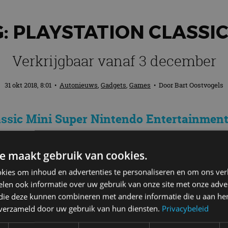
 PLAYSTATION CLASSIC
Verkrijgbaar vanaf 3 december
31 okt 2018, 8:01
•
Autonieuws
,
Gadgets
,
Games
• Door
Bart Oostvogels
assic Mini Super Nintendo Entertainmen
ard gewerkt aan een remake van de origin
ikt over 20 games en is vanaf 3 december 
e maakt gebruik van cookies.
kies om inhoud en advertenties te personaliseren en om ons ver
len ook informatie over uw gebruik van onze site met onze adver
 die deze kunnen combineren met andere informatie die u aan hen
n verzameld door uw gebruik van hun diensten.
Privacybeleid
cent kleiner dan de originele PlayStation en neemt je 