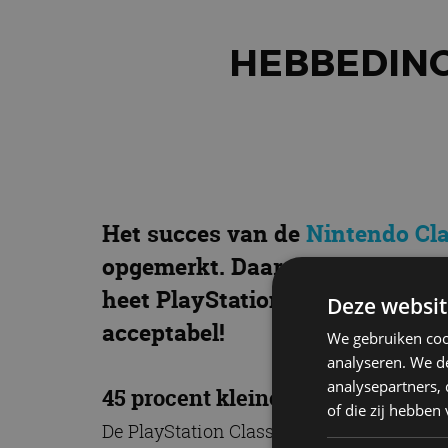
HEBBEDING:
Het succes van de
Nintendo Cl
opgemerkt. Daarom heeft Sony h
heet PlayStation Classic, besch
Deze websit
acceptabel!
We gebruiken coo
analyseren. We de
analysepartners,
45 procent kleiner
of die zij hebbe
De PlayStation Classic is ongeveer 45 pro