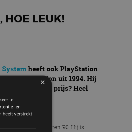
, HOE LEUK!
t System
heeft ook PlayStation
ele PlayStation uit 1994. Hij
×
verkrijgbaar. De prijs? Heel
keer te
tentie- en
 heeft verstrekt
mee terug naar de jaren ’90. Hij is