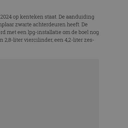
t.com-service om de
De cookie-banner
 te werken.
 2024 op kenteken staat. De aanduiding
mplaar zwarte achterdeuren heeft. De
chrijving
rd met een lpg-installatie om de boel nog
,8-liter viercilinder, een 4,2-liter zes-
ytics - wat een
alyseservice van
e leveren, zoals
s te onderscheiden
s klant-ID. Het is
ebruikt om
voor de
matie uit over hoe
rtenties die de
 bezocht.
sessiestatus te
matie uit over hoe
rtenties die de
 bezocht.