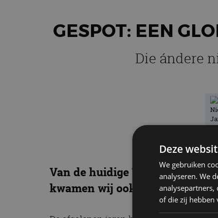
GESPOT: EEN GLO
Die ándere n
Deze websit
We gebruiken coo
Van de huidige Toyota Land Crui
analyseren. We de
kwamen wij ook de J70 in zijn 
analysepartners,
of die zij hebbe