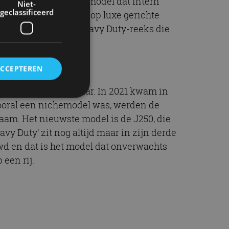
arbij ging het om het model dat intern
Niet-
geclassificeerd
modellijnen. De grote op luxe gerichte
 nog iets kleinere Heavy Duty-reeks die
ACCEPTEREN
in Nederland leverbaar. In 2021 kwam in
vooral een nichemodel was, werden de
aam. Het nieuwste model is de J250, die
rd
vy Duty’ zit nog altijd maar in zijn derde
elding en
d en dat is het model dat onverwachts
een rij.
ervice om
es van de bezoeker
unen van de
den van