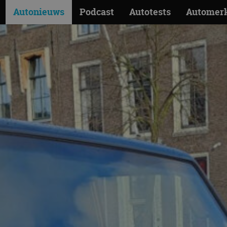
Autonieuws
Podcast
Autotests
Automer