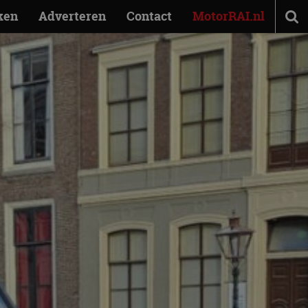
ken
Adverteren
Contact
MotorRAI.nl