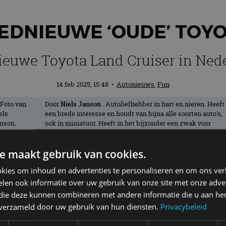
EDNIEUWE ‘OUDE’ TOY
ieuwe Toyota Land Cruiser in Ned
14 feb 2025, 15:48
•
Autonieuws
,
Fun
Door
Niels Janson
. Autoliefhebber in hart en nieren. Heeft
een brede interesse en houdt van bijna alle soorten auto's,
ook in miniatuur. Heeft in het bijzonder een zwak voor
oude Amerikanen en rijdt zelf met plezier in een Buick
Regal uit 1994.
e maakt gebruik van cookies.
kies om inhoud en advertenties te personaliseren en om ons ver
ser-modellen wordt alleen de J250 offici
len ook informatie over uw gebruik van onze site met onze adver
nieuwste gedaante tegen.
 die deze kunnen combineren met andere informatie die u aan hen
n verzameld door uw gebruik van hun diensten.
Privacybeleid