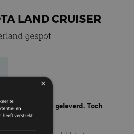
OTA LAND CRUISER
erland gespot
×
keer te
eel in Nederland geleverd. Toch
tentie- en
 heeft verstrekt