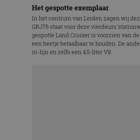
CookieScriptConse
Het gespotte exemplaar
In het centrum van Leiden zagen wij dez
GRJ76 staat voor deze vierdeurs ‘station
Naam
gespotte Land Cruiser is voorzien van de
Naam
omx_consent
Aanbiede
een beetje betaalbaar te houden. De andere
Naam
Domein
g_id_202604151153
_ga
in-lijn en zelfs een 4,5-liter V8.
_fbp
Meta Pla
Inc.
.autorai.n
_gcl_au
Google L
.autorai.n
_ga_SC6JKZPPKY
IDE
Google L
.doublecl