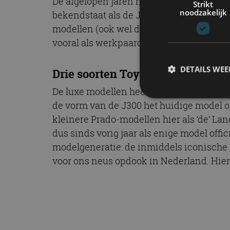
De afgelopen jaren hebben we regelmati
Strikt
noodzakelijk
bekendstaat als de J250. Maar zoals je we
modellen (ook wel de Station Wagon-lijn 
vooral als werkpaard is bedoeld.
DETAILS WE
Drie soorten Toyota Land Cruiser
De luxe modellen heetten bij ons Land Cr
de vorm van de J300 het huidige model o
kleinere Prado-modellen hier als ‘de’ La
S
dus sinds vorig jaar als enige model offi
Strikt noodzakelijke
modelgeneratie: de inmiddels iconische
accountbeheer. De we
voor ons neus opdook in Nederland. Hiero
Naam
cf_clearance