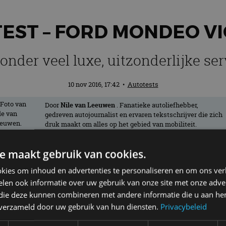
EST – FORD MONDEO V
zonder veel luxe, uitzonderlijke ser
10 nov 2016, 17:42
•
Autotests
Door
Nile van Leeuwen
. Fanatieke autoliefhebber,
gedreven autojournalist en ervaren tekstschrijver die zich
druk maakt om alles op het gebied van mobiliteit.
e maakt gebruik van cookies.
 alle grote modellen wordt besteld in de 
kies om inhoud en advertenties te personaliseren en om ons ver
imte is voor meer exclusiviteit. Met het 
len ook informatie over uw gebruik van onze site met onze adver
e Ford-modellen. De Mondeo Vignale is al
 die deze kunnen combineren met andere informatie die u aan hen
n verzameld door uw gebruik van hun diensten.
Privacybeleid