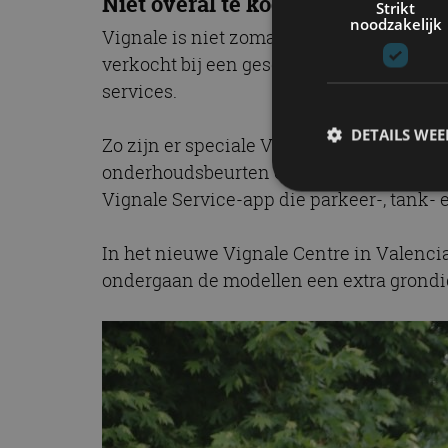
Niet overal te koop
Strikt
noodzakelijk
Vignale is niet zomaar een luxe uitvoeri
verkocht bij een geselecteerd aantal Fo
services.
DETAILS WE
Zo zijn er speciale Vignale-relatiemanag
onderhoudsbeurten en reiniging. Je heb
Vignale Service-app die parkeer-, tank- 
S
In het nieuwe Vignale Centre in Valenci
Strikt noodzakelijke
ondergaan de modellen een extra grondig
accountbeheer. De we
Naam
cf_clearance