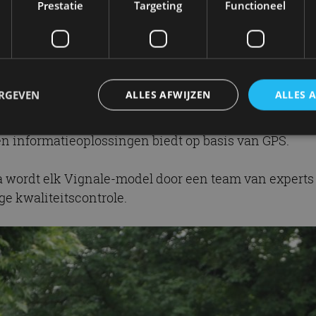
Prestatie
Targeting
Functioneel
ng die aan het aanbod is toegevoegd. De Vignale-mode
rd-dealers met speciaal ingerichte Vignale Lounges. 
ERGEVEN
ALLES AFWIJZEN
ALLES 
ers die persoonlijke services bieden, waaronder een 
t ook gebruikmaken van Vignale OneCall met 24-uurs 
en informatieoplossingen biedt op basis van GPS.
trikt noodzakelijk
Prestatie
Targeting
Functioneel
Niet-geclassificee
a wordt elk Vignale-model door een team van expert
 cookies maken de kernfunctionaliteiten van de website mogelijk, zoals gebruikersaanm
e kwaliteitscontrole.
bsite kan niet goed worden gebruikt zonder de strikt noodzakelijke cookies.
Aanbieder
/
Vervaldatum
Omschrijving
Domein
1 jaar
Deze cookie wordt gebruikt door de CloudFlare-s
Cloudflare,
vertrouwd webverkeer te identificeren en alle
Inc.
beveiligingsbeperkingen op basis van het IP-adr
.autorai.nl
te omzeilen. Het is essentieel voor het onderste
veiligheid van een website functies en in het bie
bescherming tegen kwaadaardige bezoekers.