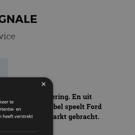
IGNALE
vice
×
meest luxe uitvoering. En uit
keer te
nieuwe Vignale-label speelt Ford
tentie- en
s eerste op de markt gebracht.
 heeft verstrekt