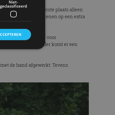
Niet-
geclassificeerd
llen worden op de eerste plaats alleen
Kopers kunnen ook rekenen op een extra
ACCEPTEREN
haal- en brengservice voor
klantenservice. Verder komt er een
rd
s met de hand afgewerkt. Tevens
elding en
ervice om
es van de bezoeker
unen van de
den van