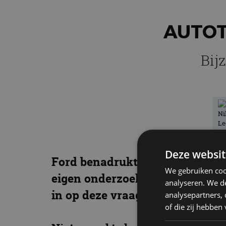
AUTOT
Bij
Deze websit
Ford benadrukt dat de helft van
We gebruiken coo
eigen onderzoek blijkt dat er ru
analyseren. We de
in op deze vraag naar extra lux
analysepartners,
of die zij hebbe