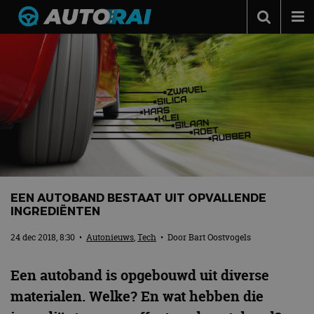
Autonieuws
Podcast
Autotests
Automerken
Adverteren
Contact
EEN AUTOBAND BESTAAT UIT OPVALLENDE
MotorRAI.nl
INGREDIËNTEN
24 dec 2018, 8:30
•
Autonieuws
,
Tech
• Door
Bart Oostvogels
Een autoband is opgebouwd uit diverse
materialen. Welke? En wat hebben die