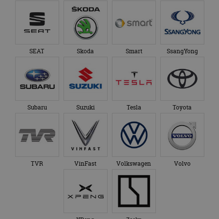
SEAT
Skoda
Smart
SsangYong
Subaru
Suzuki
Tesla
Toyota
TVR
VinFast
Volkswagen
Volvo