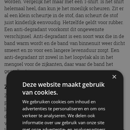
worden. Vergelijk het maar met een T-shirt. Is het shirt
helemaal heel, dan kun je het moeilijk scheuren. Zit er
al een klein scheurtje in de stof, dan scheurt de stof
juist kinderlijk eenvoudig. Hetzelfde geldt voor rubber.
Een anti-degradant voorkomt dit ongewenste
verschijnsel. Anti-degradant is een soort wax die in de
band warm wordt en de band van binnenuit weer dicht
smeert en zo voor een langere levensduur zorgt. Een
anti-degradant zit zowel in het loopvlak als in het
mengsel voor de zijkanten, daar waar de band het
gevoeligst is.
×
Deze website maakt gebruik
Zinkoxide
van cookies.
Zinkoxide maakt bruggetjes tussen zwavel en de
We gebruiken cookies om inhoud en
polymeerdraden in het rubber. Zinkoxide is ook een
advertenties te personaliseren en om ons
lastig te mengen ingrediënt van autobanden. Vandaar
verkeer te analyseren. We delen ook
dat we stearinezuur toevoegen om het mengproces te
informatie over uw gebruik van onze site
vergemakkelijken. Vergelijk het met water en olie, die
met onze advertentie- en analysepartners,