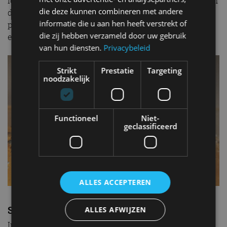
lossen ook niet in elkaar op. Een beetje zeep toevoegen
die deze kunnen combineren met andere
doet wonderen, net als stearinezuur met zinkoxide en
informatie die u aan hen heeft verstrekt of
polymeren. Zinkoxide heeft geen effect op de
die zij hebben verzameld door uw gebruik
eigenschappen van de band.
van hun diensten.
Privacybeleid
Strikt
Prestatie
Targeting
noodzakelijk
Functioneel
Niet-
geclassificeerd
ALLES ACCEPTEREN
Staal en kunststof
ALLES AFWIJZEN
In een band worden ook staaldraden verwerkt voor