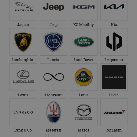
Jaguar
Jeep
KG Mobility
Kia
Lamborghini
Lancia
Land Rover
Leapmotor
Lexus
Lightyear
Lotus
Lucid
Lynk & Co
Maserati
Mazda
McLaren