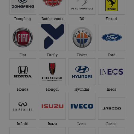
Dongfeng
Donkervoort
DS
Ferrari
Fiat
Firefly
Fisker
Ford
Honda
Hongqi
Hyundai
Ineos
Infiniti
Isuzu
Iveco
Jaecoo