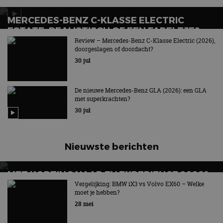
MERCEDES-BENZ C-KLASSE ELECTRIC
ESTATE: REALISTISCH OF EEN FABELTJE?
Review – Mercedes-Benz C-Klasse Electric (2026),
Het verlossende antwoord
doorgeslagen of doordacht?
30 jul
De nieuwe Mercedes-Benz GLA (2026): een GLA
met superkrachten?
30 jul
Nieuwste berichten
MET KORTING NAAR EV EXPERIENCE 2026?
AUTORAI REGELT HET!
Vergelijking: BMW iX3 vs Volvo EX60 – Welke
moet je hebben?
EV Experience 2026 van 24 tot 26 september
28 mei