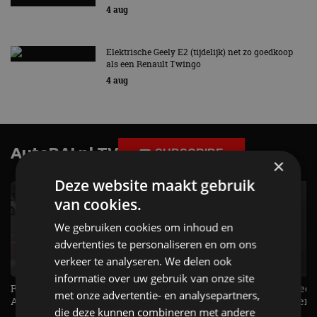
4 aug
Elektrische Geely E2 (tijdelijk) net zo goedkoop
als een Renault Twingo
4 aug
AutoRAI.nl TV
SUBSCRIBE
×
Deze website maakt gebruik
van cookies.
We gebruiken cookies om inhoud en
advertenties te personaliseren en om ons
verkeer te analyseren. We delen ook
informatie over uw gebruik van onze site
Raad jij onze nieuwe duurtester? -
De Renault Twingo heeft een
met onze advertentie- en analysepartners,
AutoRAI TV
opvallende snelheidsmeter! -
die deze kunnen combineren met andere
AutoRAI TV