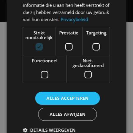
informatie die u aan hen heeft verstrekt of
die zij hebben verzameld door uw gebruik
van hun diensten.
Privacybeleid
Alle automerken
Strikt
Prestatie
Targeting
Selecteer een merk voor meer informatie, modellen
noodzakelijk
en alle nieuwsberichten
Functioneel
Niet-
geclassificeerd
Abarth
Aiways
Alfa Romeo
Alpine
ALLES ACCEPTEREN
Aston Martin
Audi
Bentley
BMW
ALLES AFWIJZEN
DETAILS WEERGEVEN