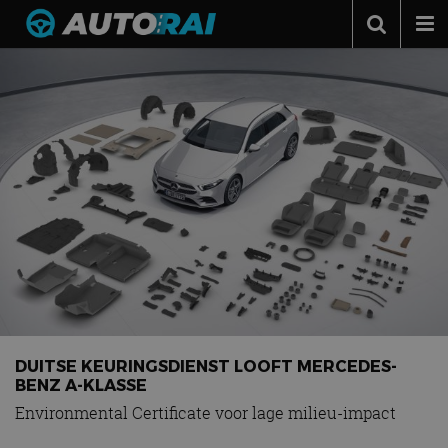
Autonieuws
Podcast
Autotests
Automerken
Adverteren
Contact
MotorRAI.nl
DUITSE KEURINGSDIENST LOOFT MERCEDES-
BENZ A-KLASSE
Environmental Certificate voor lage milieu-impact