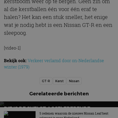
kerstboom weer op te bergen. Geen zin om
al die kerstballen één voor één eraf te
halen? Het kan een stuk sneller, het enige
wat je nodig hebt is een Nissan GT-R en een
sleepoog.
[video-1]
Bekijk ook:
Verkeer verlamd door on-Nederlandse
winter (1979)
GT-R
Kerst
Nissan
Gerelateerde berichten
DIT IS DE SNELST ACCELERERENDE
RACEAUTO VAN NISSAN
5 redenen waarom de nieuwe Nissan Leaf best
relevant is voor Nederland