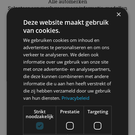
Alle automerken
Selecteer een merk voor meer informatie, modellen
×
en alle nieuwsberichten
Deze website maakt gebruik
van cookies.
We gebruiken cookies om inhoud en
advertenties te personaliseren en om ons
Abarth
Aiways
Alfa Romeo
Alpine
verkeer te analyseren. We delen ook
informatie over uw gebruik van onze site
met onze advertentie- en analysepartners,
die deze kunnen combineren met andere
informatie die u aan hen heeft verstrekt of
Aston Martin
Audi
Bentley
BMW
die zij hebben verzameld door uw gebruik
van hun diensten.
Privacybeleid
Strikt
Prestatie
Targeting
noodzakelijk
Bugatti
BYD
Cadillac
Caterham