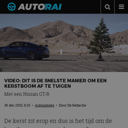
Autonieuws
Podcast
Autotests
Automerken
Adverteren
Contact
VIDEO: DIT IS DE SNELSTE MANIER OM EEN
MotorRAI.nl
KERSTBOOM AF TE TUIGEN
Met een Nissan GT-R
30 dec 2015, 9:20
•
Autonieuws
• Door
De Redactie
De kerst zit erop en dus is het tijd om de