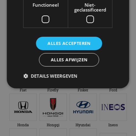
Functioneel
Niet-
geclassificeerd
Chevrolet
Citroën
Cupra
Dacia
ALLES ACCEPTEREN
Dongfeng
Donkervoort
DS
Ferrari
ALLES AFWIJZEN
DETAILS WEERGEVEN
Fiat
Firefly
Fisker
Ford
Strikt noodzakelijk
Prestatie
Targeting
Functioneel
Niet-geclassificeerd
Strikt noodzakelijke cookies maken de
Honda
Hongqi
Hyundai
Ineos
kernfunctionaliteiten van de website mogelijk, zoals
gebruikersaanmelding en accountbeheer. De
website kan niet goed worden gebruikt zonder de