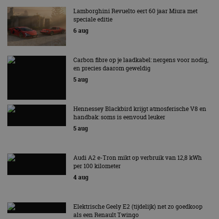
Lamborghini Revuelto eert 60 jaar Miura met
speciale editie
6 aug
Carbon fibre op je laadkabel: nergens voor nodig,
en precies daarom geweldig
5 aug
Hennessey Blackbird krijgt atmosferische V8 en
handbak: soms is eenvoud leuker
5 aug
Audi A2 e-Tron mikt op verbruik van 12,8 kWh
per 100 kilometer
4 aug
Elektrische Geely E2 (tijdelijk) net zo goedkoop
als een Renault Twingo