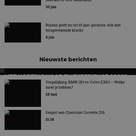
Nieuwe Formula E GEN4-raceauto van Nissan
30 jun
Nissan geeft nu tot 10 jaar garantie, óók met
terugwerkende kracht
4 jun
Nieuwste berichten
MET KORTING NAAR EV EXPERIENCE 2026?
AUTORAI REGELT HET!
Vergelijking: BMW iX3 vs Volvo EX60 – Welke
moet je hebben?
EV Experience 2026 van 24 tot 26 september
28 mei
Gespot: een Chevrolet Corvette Z06
15:38