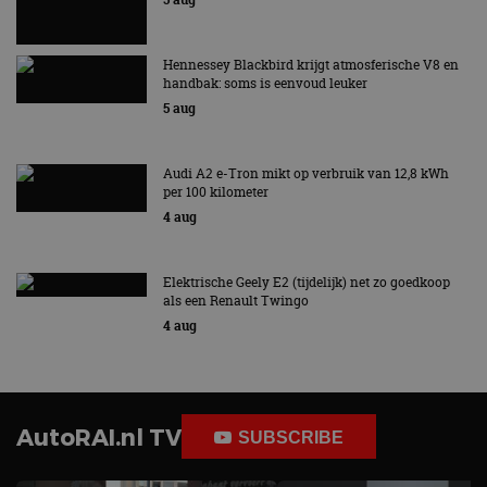
Hennessey Blackbird krijgt atmosferische V8 en
handbak: soms is eenvoud leuker
5 aug
Audi A2 e-Tron mikt op verbruik van 12,8 kWh
per 100 kilometer
4 aug
Elektrische Geely E2 (tijdelijk) net zo goedkoop
als een Renault Twingo
4 aug
AutoRAI.nl TV
SUBSCRIBE