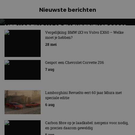
Nieuwste berichten
MET KORTING NAAR EV EXPERIENCE 2026?
AUTORAI REGELT HET!
Vergelijking: BMW iX3 vs Volvo EX60 – Welke
moet je hebben?
EV Experience 2026 van 24 tot 26 september
28 mei
Gespot: een Chevrolet Corvette Z06
7 aug
Lamborghini Revuelto eert 60 jaar Miura met
speciale editie
6 aug
Carbon fibre op je laadkabel: nergens voor nodig,
en precies daarom geweldig
5 aug