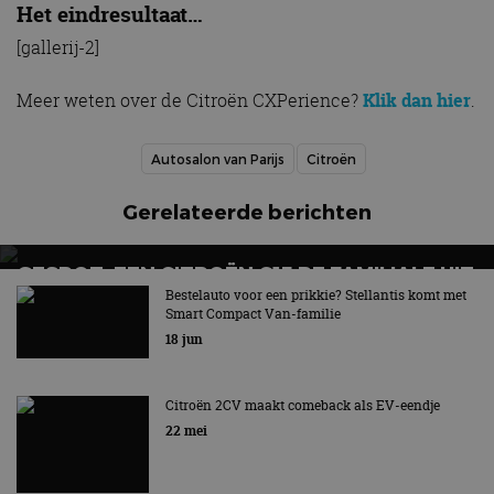
Het eindresultaat…
[gallerij-2]
Meer weten over de Citroën CXPerience?
Klik dan hier
.
Autosalon van Parijs
Citroën
Gerelateerde berichten
GESPOT: EEN CITROËN C15 RE FAMILIALE UIT
1995
Bestelauto voor een prikkie? Stellantis komt met
Smart Compact Van-familie
Voorloper van de MPV + bonusspot
18 jun
Citroën 2CV maakt comeback als EV-eendje
22 mei