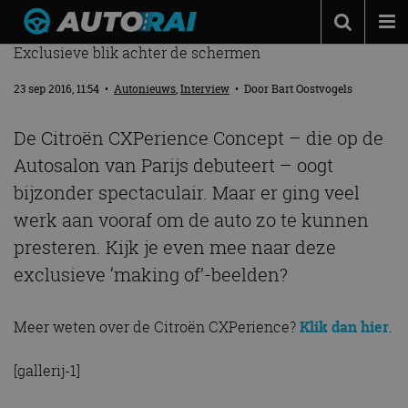
CITROËN CXPERIENCE CONCEPT: DE MAKING OF
Exclusieve blik achter de schermen
Autonieuws
23 sep 2016, 11:54
•
Autonieuws
,
Interview
• Door
Bart Oostvogels
Podcast
Autotests
De Citroën CXPerience Concept – die op de
Autosalon van Parijs debuteert – oogt
Automerken
bijzonder spectaculair. Maar er ging veel
Adverteren
werk aan vooraf om de auto zo te kunnen
Contact
presteren. Kijk je even mee naar deze
MotorRAI.nl
exclusieve ‘making of’-beelden?
Meer weten over de Citroën CXPerience?
Klik dan hier
.
[gallerij-1]