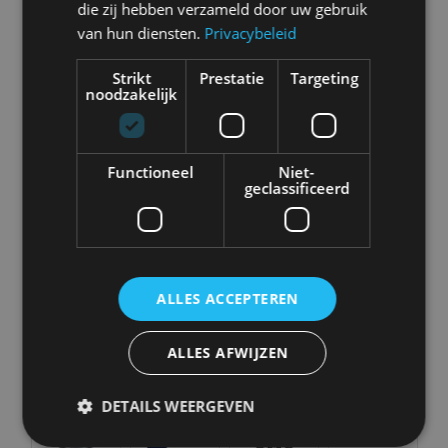
Abarth
Aiways
Alfa Romeo
Alpine
die zij hebben verzameld door uw gebruik
van hun diensten.
Privacybeleid
Strikt
Prestatie
Targeting
noodzakelijk
Aston Martin
Audi
Bentley
BMW
Functioneel
Niet-
geclassificeerd
Bugatti
BYD
Cadillac
Caterham
Chevrolet
Citroën
Cupra
Dacia
ALLES ACCEPTEREN
ALLES AFWIJZEN
Dongfeng
Donkervoort
DS
Ferrari
DETAILS WEERGEVEN