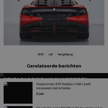
BYD
U9
YangWang
Gerelateerde berichten
DENZA BAO 5 IS PLUG-IN HYBRIDE EN
LOODZWARE TERREINBEUL MET 544 PK
Oranje boven: BYD Dolphin G DM-i heeft
verrassend veel te bieden
Leeggewicht: 3.035 kg - OEPS!
11 jun