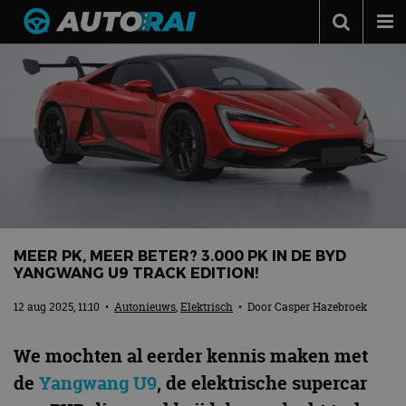
Autonieuws
Podcast
Autotests
Automerken
Adverteren
Contact
MEER PK, MEER BETER? 3.000 PK IN DE BYD
MotorRAI.nl
YANGWANG U9 TRACK EDITION!
12 aug 2025, 11:10
•
Autonieuws
,
Elektrisch
• Door
Casper Hazebroek
We mochten al eerder kennis maken met
de
Yangwang U9
, de elektrische supercar