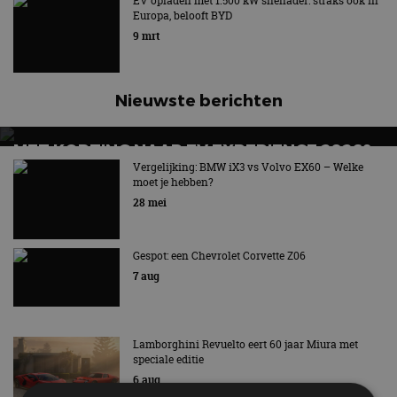
EV opladen met 1.500 kW snellader: straks ook in
Europa, belooft BYD
9 mrt
Nieuwste berichten
MET KORTING NAAR EV EXPERIENCE 2026?
AUTORAI REGELT HET!
Vergelijking: BMW iX3 vs Volvo EX60 – Welke
moet je hebben?
EV Experience 2026 van 24 tot 26 september
28 mei
Gespot: een Chevrolet Corvette Z06
7 aug
Lamborghini Revuelto eert 60 jaar Miura met
speciale editie
6 aug