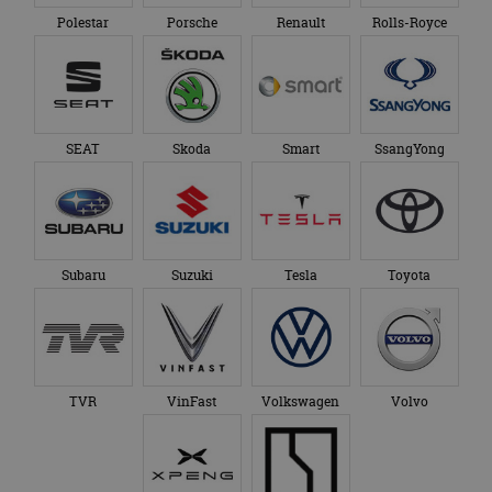
Polestar
Porsche
Renault
Rolls-Royce
SEAT
Skoda
Smart
SsangYong
Subaru
Suzuki
Tesla
Toyota
TVR
VinFast
Volkswagen
Volvo