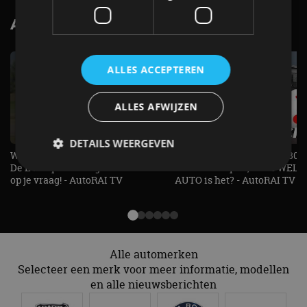
AutoRAI.nl TV
SUBSCRIBE
ALLES ACCEPTEREN
ALLES AFWIJZEN
DETAILS WEERGEVEN
Welke elektrische auto past bij jou?
1.500 KG Trekgewicht & 380
De EV Experience geeft antwoord
elektrische pk's, maar WELK
op je vraag! - AutoRAI TV
AUTO is het? - AutoRAI TV
Strikt noodzakelijk
Prestatie
Targeting
Functioneel
Niet-geclassificeerd
Strikt noodzakelijke cookies maken de
Alle automerken
kernfunctionaliteiten van de website mogelijk, zoals
gebruikersaanmelding en accountbeheer. De
Selecteer een merk voor meer informatie, modellen
website kan niet goed worden gebruikt zonder de
en alle nieuwsberichten
strikt noodzakelijke cookies.