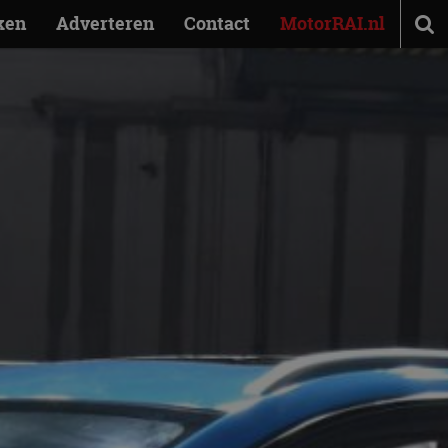
ken
Adverteren
Contact
MotorRAI.nl