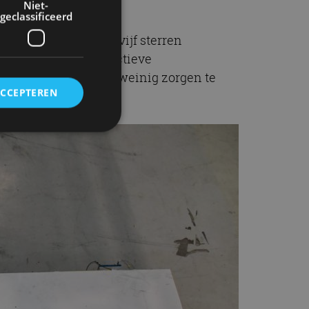
.
Niet-
geclassificeerd
del krijgt namelijk vijf sterren
crashtests. Ook de actieve
f je je als inzittende weinig zorgen te
ACCEPTEREN
rd
elding en
ervice om
es van de bezoeker
unen van de
den van