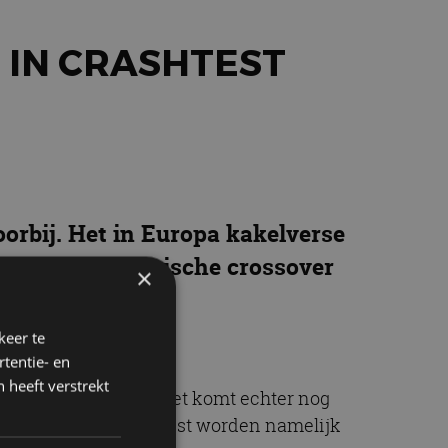
G IN CRASHTEST
voorbij. Het in Europa kakelverse
NCAP. De elektrische crossover
×
keer te
tentie- en
 heeft verstrekt
niet meer gebouwd. Het komt echter nog
 De normen voor die test worden namelijk