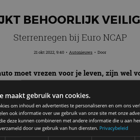
IJKT BEHOORLIJK VEILI
Sterrenregen bij Euro NCAP
21 okt 2022, 9:40
•
Autonieuws
• Door
auto moet vrezen voor je leven, zijn wel 
bij de laatste ronde crashtests van Euro 
ewoon de maximale score binnen!
e maakt gebruik van cookies.
kies om inhoud en advertenties te personaliseren en om ons ver
len ook informatie over uw gebruik van onze site met onze adver
 die deze kunnen combineren met andere informatie die u aan hen
door de alsmaar strenger wordende veiligheidseisen 
n verzameld door uw gebruik van hun diensten.
Privacybeleid
le score binnenhalen op de crashtest van Euro NCAP.