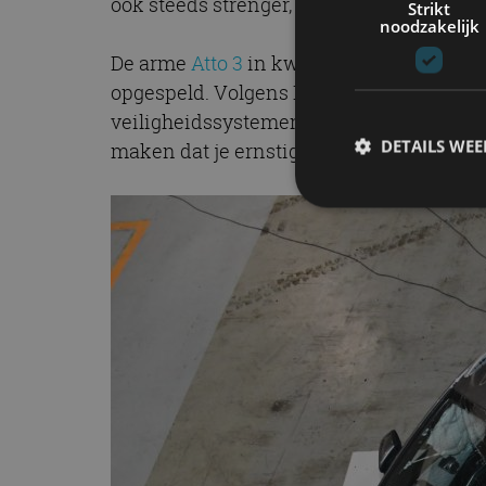
ook steeds strenger, met name als het g
Strikt
noodzakelijk
De arme
Atto 3
in kwestie is gelukkig nie
opgespeld. Volgens Euro NCAP is de elekt
veiligheidssystemen zijn volledig up-to-da
DETAILS WE
maken dat je ernstig letsel oploopt in de A
S
Strikt noodzakelijke
accountbeheer. De we
Naam
cf_clearance