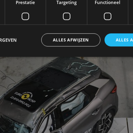
aat om de werking van de actieve veiligheidssystemen
Prestatie
Targeting
Functioneel
t voor niets naar het eeuwigdurende verwezen. Het mo
rische crossover veilig gebleken in de verschillende 
te. Zowel bij een frontale als zijdelingse botsing hoe
ERGEVEN
ALLES AFWIJZEN
ALLES 
tto 3.
trikt noodzakelijk
Prestatie
Targeting
Functioneel
Niet-geclassificee
 cookies maken de kernfunctionaliteiten van de website mogelijk, zoals gebruikersaanm
bsite kan niet goed worden gebruikt zonder de strikt noodzakelijke cookies.
Aanbieder
/
Vervaldatum
Omschrijving
Domein
1 jaar
Deze cookie wordt gebruikt door de CloudFlare-s
Cloudflare,
vertrouwd webverkeer te identificeren en alle
Inc.
beveiligingsbeperkingen op basis van het IP-adr
.autorai.nl
te omzeilen. Het is essentieel voor het onderste
veiligheid van een website functies en in het bie
bescherming tegen kwaadaardige bezoekers.