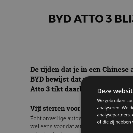
BYD ATTO 3 BL
De tijden dat je in een Chinese 
BYD bewijst dat nog maar eens 
Atto 3 tikt daarbij namelijk g
Deze websit
We gebruiken coo
Vijf sterren voor BYD Atto 3
analyseren. We de
analysepartners,
Écht onveilige auto’s worden in Europa 
of die zij hebbe
wel eens voor dat auto’s niet de maxima