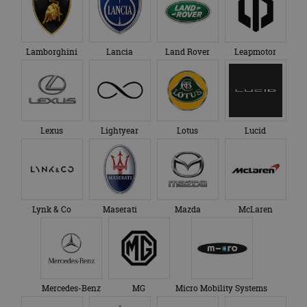
Lamborghini
Lancia
Land Rover
Leapmotor
Lexus
Lightyear
Lotus
Lucid
Lynk & Co
Maserati
Mazda
McLaren
Mercedes-Benz
MG
Micro Mobility Systems