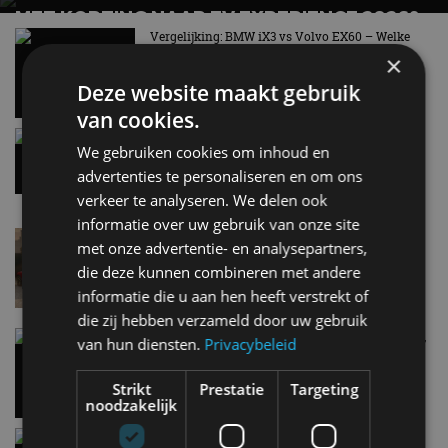
MET KORTING NAAR EV EXPERIENCE 2026?
AUTORAI REGELT HET!
Vergelijking: BMW iX3 vs Volvo EX60 – Welke
moet je hebben?
×
EV Experience 2026 van 24 tot 26 september
28 mei
Deze website maakt gebruik
van cookies.
Gespot: een Chevrolet Corvette Z06
We gebruiken cookies om inhoud en
15:38
advertenties te personaliseren en om ons
verkeer te analyseren. We delen ook
informatie over uw gebruik van onze site
Lamborghini Revuelto eert 60 jaar Miura met
met onze advertentie- en analysepartners,
speciale editie
die deze kunnen combineren met andere
6 aug
informatie die u aan hen heeft verstrekt of
die zij hebben verzameld door uw gebruik
Carbon fibre op je laadkabel: nergens voor nodig,
van hun diensten.
Privacybeleid
en precies daarom geweldig
5 aug
Strikt
Prestatie
Targeting
noodzakelijk
Hennessey Blackbird krijgt atmosferische V8 en