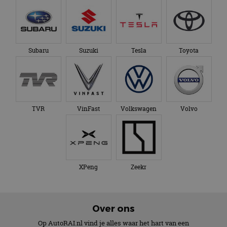
Subaru
Suzuki
Tesla
Toyota
TVR
VinFast
Volkswagen
Volvo
XPeng
Zeekr
Over ons
Op AutoRAI.nl vind je alles waar het hart van een