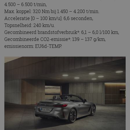
4.500 – 6.500 t/min,
Max. koppel: 320 Nm bij 1.450 – 4.200 t/min.
Acceleratie [0 – 100 km/u]: 6,6 seconden,
Topsnelheid: 240 km/u.
Gecombineerd brandstofverbruik*: 6,1 – 6,0 l/100 km,
Gecombineerde CO2-emissie*: 139 – 137 g/km,
emissienorm: EU6d-TEMP.