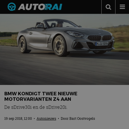
Autonieuws
Podcast
Autotests
Automerken
Adverteren
Contact
MotorRAI.nl
BMW KONDIGT TWEE NIEUWE
MOTORVARIANTEN Z4 AAN
De sDrive30i en de sDrive20i.
19 sep 2018, 12:00
•
Autonieuws
• Door
Bart Oostvogels