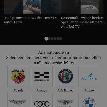
website kan niet goed worden gebruikt zonder de
strikt noodzakelijke cookies.
Aanbieder
/
Naam
Vervaldatum
Omschrijv
Raad jij onze nieuwe duurtester? -
De Renault Twingo heeft een
Domein
AutoRAI TV
opvallende snelheidsmeter! -
cf_clearance
1 jaar
Deze cooki
Cloudflare,
AutoRAI TV
gebruikt d
Inc.
CloudFlare
.autorai.nl
vertrouwd
te identific
beveiligin
op basis va
adres van 
Alle automerken
te omzeilen
essentieel 
Selecteer een merk voor meer informatie, modellen
ondersteu
en alle nieuwsberichten
veiligheid 
website fun
het bieden
beschermi
kwaadaard
bezoekers.
CookieScriptConsent
4 weken 2
Deze cooki
CookieScript
dagen
gebruikt d
autorai.nl
Abarth
Aiways
Alfa Romeo
Alpine
Google Privacy Policy
Cookie-Scr
service om
cookievoo
bezoekers 
onthouden.