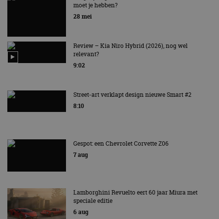
moet je hebben?
EV Experience 2026 van 24 tot 26 september
28 mei
Review – Kia Niro Hybrid (2026), nog wel
relevant?
9:02
Street-art verklapt design nieuwe Smart #2
8:10
Gespot: een Chevrolet Corvette Z06
7 aug
Lamborghini Revuelto eert 60 jaar Miura met
speciale editie
6 aug