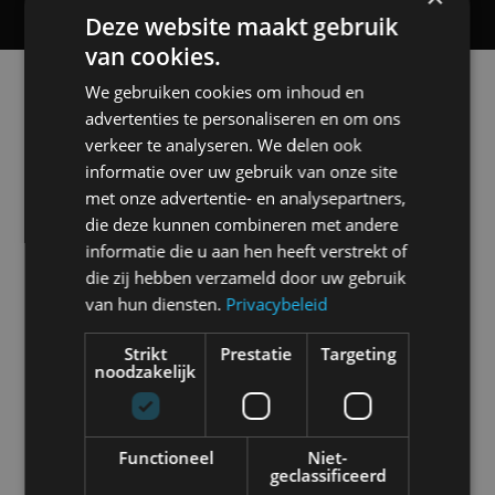
Deze website maakt gebruik
van cookies.
Alle automerken
We gebruiken cookies om inhoud en
Selecteer een merk voor meer informatie, modellen
advertenties te personaliseren en om ons
en alle nieuwsberichten
verkeer te analyseren. We delen ook
informatie over uw gebruik van onze site
met onze advertentie- en analysepartners,
die deze kunnen combineren met andere
informatie die u aan hen heeft verstrekt of
Abarth
Aiways
Alfa Romeo
Alpine
die zij hebben verzameld door uw gebruik
van hun diensten.
Privacybeleid
Strikt
Prestatie
Targeting
noodzakelijk
Aston Martin
Audi
Bentley
BMW
Functioneel
Niet-
geclassificeerd