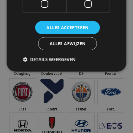
Bugatti
BYD
Cadillac
Caterham
ALLES ACCEPTEREN
Chevrolet
Citroën
Cupra
Dacia
ALLES AFWIJZEN
DETAILS WEERGEVEN
Dongfeng
Donkervoort
DS
Ferrari
Strikt noodzakelijk
Prestatie
Targeting
Functioneel
Niet-geclassificeerd
Strikt noodzakelijke cookies maken de
kernfunctionaliteiten van de website mogelijk, zoals
Fiat
Firefly
Fisker
Ford
gebruikersaanmelding en accountbeheer. De
website kan niet goed worden gebruikt zonder de
strikt noodzakelijke cookies.
Aanbieder
/