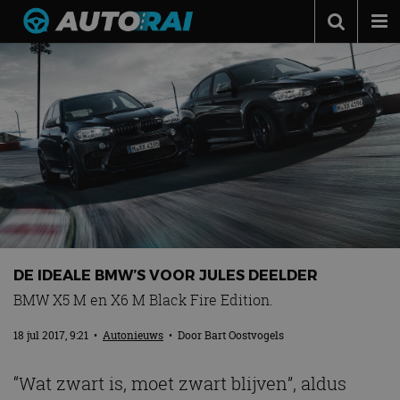
Autonieuws
Podcast
Autotests
Automerken
Adverteren
Contact
MotorRAI.nl
DE IDEALE BMW’S VOOR JULES DEELDER
BMW X5 M en X6 M Black Fire Edition.
18 jul 2017, 9:21
•
Autonieuws
• Door
Bart Oostvogels
“Wat zwart is, moet zwart blijven”, aldus