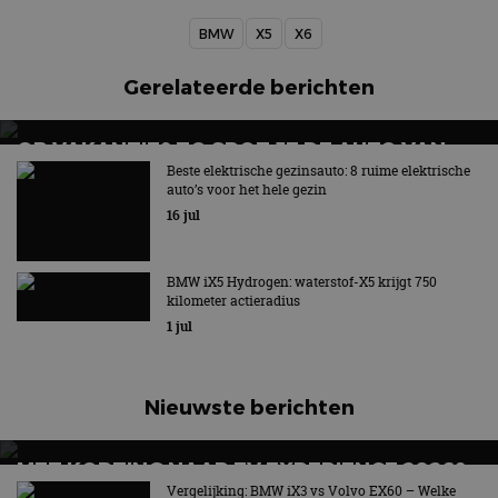
BMW
X5
X6
Gerelateerde berichten
OP VAKANTIE? ZO SPOT JE DE AUTO VAN
MORGEN
Beste elektrische gezinsauto: 8 ruime elektrische
auto’s voor het hele gezin
16 jul
BMW iX5 Hydrogen: waterstof-X5 krijgt 750
kilometer actieradius
1 jul
Nieuwste berichten
MET KORTING NAAR EV EXPERIENCE 2026?
AUTORAI REGELT HET!
Vergelijking: BMW iX3 vs Volvo EX60 – Welke