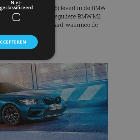
Niet-
 turbo’s (motorcode S55) levert in de BMW
geclassificeerd
nlijk meer dan in de reguliere BMW M2
CT-transmissie standaard, waarmee de
ACCEPTEREN
rd
elding en
ervice om
es van de bezoeker
unen van de
den van