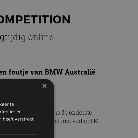
COMPETITION
tijdig online
een foutje van BMW Australië
uitgelekt.
×
keer te
tentie- en
ig zwarte grille. Ook is de onderste
 heeft verstrekt
bij de BMW M4, compleet met verlicht M-