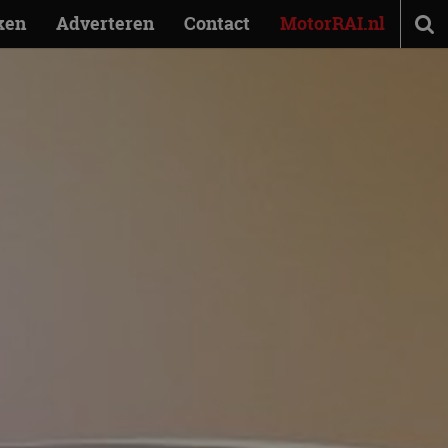
ken
Adverteren
Contact
MotorRAI.nl