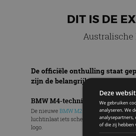
DIT IS DE 
Australische
De officiële onthulling staat g
zijn de belangrijkste details v
Deze websit
BMW M4-techniek
We gebruiken coo
analyseren. We de
De nieuwe
BMW M2 Competition
is te h
analysepartners,
luchtinlaat iets scherper en hoekiger get
of die zij hebbe
logo.