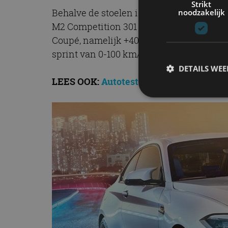
Strikt
Behalve de stoelen is ook de motor afkom
noodzakelijk
M2 Competition 301 kW (410 pk) en 550 N
Coupé, namelijk +40 pk vermogen en +85
sprint van 0-100 km/u slechts 4,2 seconde
DETAILS WE
LEES OOK:
Autotest – BMW M2 Coupé on
S
Strikt noodzakelijke
accountbeheer. De we
Naam
cf_clearance