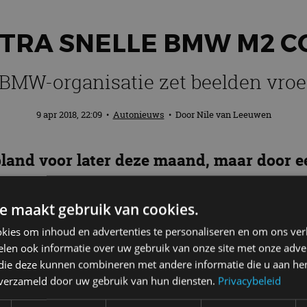
EXTRA SNELLE BMW M2 
 BMW-organisatie zet beelden vroeg
9 apr 2018, 22:09
•
Autonieuws
• Door
Nile van Leeuwen
epland voor later deze maand, maar door 
an de extra snelle BMW M2 Competition al 
e maakt gebruik van cookies.
kies om inhoud en advertenties te personaliseren en om ons ver
len ook informatie over uw gebruik van onze site met onze adver
erkennen aan de specifieke 19-inch M-wielen en volled
 die deze kunnen combineren met andere informatie die u aan hen
ekend. In het interieur zien we dezelfde stoelen als 
n verzameld door uw gebruik van hun diensten.
Privacybeleid