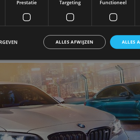
Prestatie
Targeting
Functioneel
stig uit de BMW M4. De 3,0-liter zes-in-lijn met twee
m. Weliswaar iets minder dan in de M4, maar aanzie
 Nm trekkracht. Naar verwachting is de 7-traps M D
n zou duren. Meer info volgt snel.
ERGEVEN
ALLES AFWIJZEN
ALLES 
tmoet 1 Serie M Coupé
trikt noodzakelijk
Prestatie
Targeting
Functioneel
Niet-geclassificee
 cookies maken de kernfunctionaliteiten van de website mogelijk, zoals gebruikersaanm
bsite kan niet goed worden gebruikt zonder de strikt noodzakelijke cookies.
Aanbieder
/
Vervaldatum
Omschrijving
Domein
1 jaar
Deze cookie wordt gebruikt door de CloudFlare-s
Cloudflare,
vertrouwd webverkeer te identificeren en alle
Inc.
beveiligingsbeperkingen op basis van het IP-adr
.autorai.nl
te omzeilen. Het is essentieel voor het onderste
veiligheid van een website functies en in het bie
bescherming tegen kwaadaardige bezoekers.