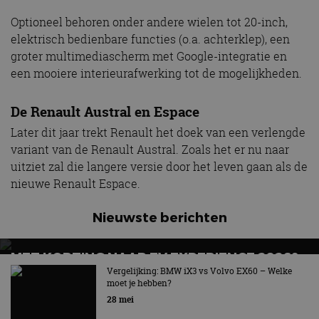
Optioneel behoren onder andere wielen tot 20-inch,
elektrisch bedienbare functies (o.a. achterklep), een
groter multimediascherm met Google-integratie en
een mooiere interieurafwerking tot de mogelijkheden.
De Renault Austral en Espace
Later dit jaar trekt Renault het doek van een verlengde
variant van de Renault Austral. Zoals het er nu naar
uitziet zal die langere versie door het leven gaan als de
nieuwe Renault Espace.
Nieuwste berichten
MET KORTING NAAR EV EXPERIENCE 2026?
AUTORAI REGELT HET!
Vergelijking: BMW iX3 vs Volvo EX60 – Welke
moet je hebben?
EV Experience 2026 van 24 tot 26 september
28 mei