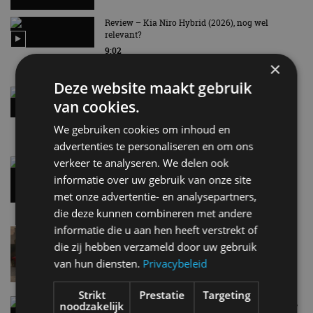
Review – Kia Niro Hybrid (2026), nog wel
relevant?
9:02
×
Deze website maakt gebruik
Street-art verklapt design nieuwe Smart #2
van cookies.
8:10
We gebruiken cookies om inhoud en
advertenties te personaliseren en om ons
verkeer te analyseren. We delen ook
Gespot: een Chevrolet Corvette Z06
informatie over uw gebruik van onze site
7 aug
met onze advertentie- en analysepartners,
die deze kunnen combineren met andere
informatie die u aan hen heeft verstrekt of
Lamborghini Revuelto eert 60 jaar Miura met
speciale editie
die zij hebben verzameld door uw gebruik
6 aug
van hun diensten.
Privacybeleid
Strikt
Prestatie
Targeting
Carbon fibre op je laadkabel: nergens voor nodig,
noodzakelijk