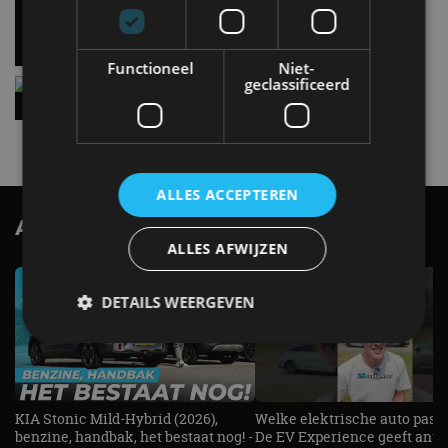
en precies daarom geweldig
5 aug
Functioneel
Niet-
geclassificeerd
Hennessey Blackbird krijgt atmosferische V8 en
handbak: soms is eenvoud leuker
5 aug
ALLES ACCEPTEREN
AutoRAI.nl TV
SUBSCRIBE
ALLES AFWIJZEN
DETAILS WEERGEVEN
Strikt noodzakelijk
Prestatie
Targeting
Functioneel
Niet-geclassificeerd
KIA Stonic Mild-Hybrid (2026),
Welke elektrische auto past b
benzine, handbak, het bestaat nog! -
De EV Experience geeft ant