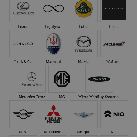
Lexus
Lightyear
Lotus
Lucid
Lynk & Co
Maserati
Mazda
McLaren
Mercedes-Benz
MG
Micro Mobility Systems
MINI
Mitsubishi
Morgan
NIO