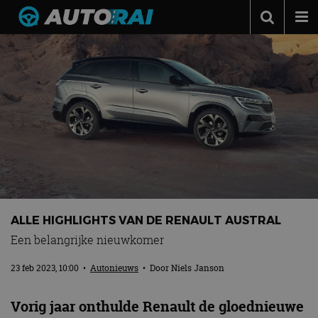
Autonieuws
Podcast
Autotests
Automerken
Adverteren
Contact
MotorRAI.nl
ALLE HIGHLIGHTS VAN DE RENAULT AUSTRAL
Een belangrijke nieuwkomer
23 feb 2023, 10:00
•
Autonieuws
• Door
Niels Janson
Vorig jaar onthulde Renault de gloednieuwe