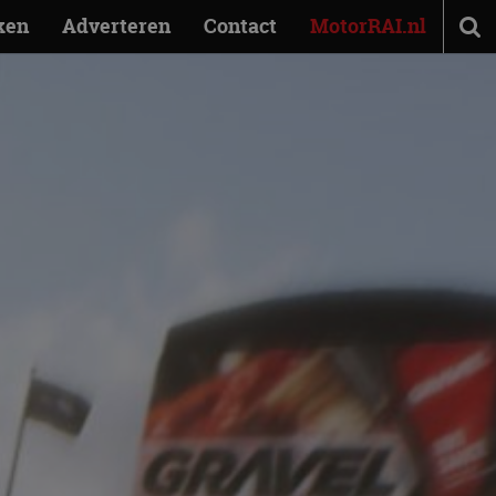
ken
Adverteren
Contact
MotorRAI.nl