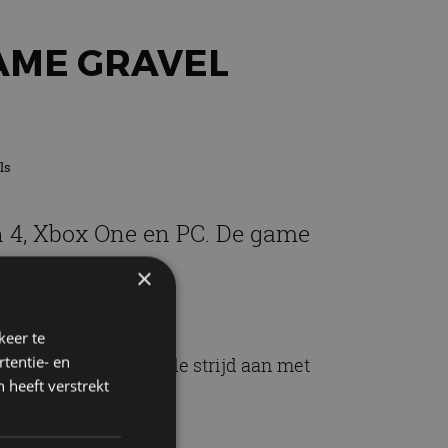
AME GRAVEL
ls
n 4, Xbox One en PC. De game
×
keer te
tentie- en
ie categorieën ga je de strijd aan met
 heeft verstrekt