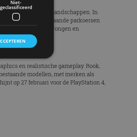
Niet-
geclassificeerd
s door avontuurlijke landschappen. In
 je
skills
op echt bestaande parkoersen
ictieve arena’s vol sprongen en
ACCEPTEREN
raphics en realistische gameplay. Rook,
rd
t bestaande modellen, met merken als
ijnt op 27 februari voor de PlayStation 4,
elding en
ervice om
es van de bezoeker
unen van de
den van