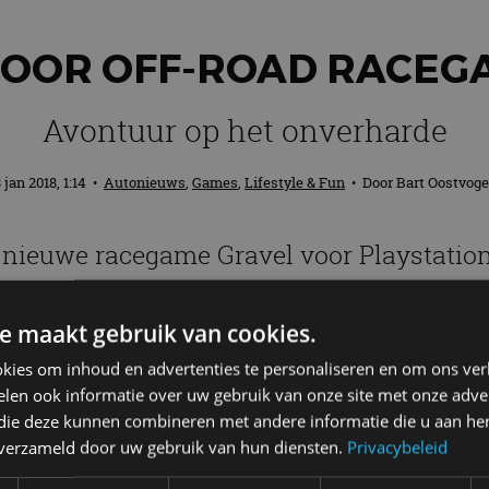
VOOR OFF-ROAD RACEG
Avontuur op het onverharde
 jan 2018, 1:14
•
Autonieuws
,
Games
,
Lifestyle & Fun
• Door
Bart Oostvoge
e nieuwe racegame Gravel voor Playstatio
nverharde. Dit weten we nu al over Gravel.
e maakt gebruik van cookies.
kies om inhoud en advertenties te personaliseren en om ons ver
len ook informatie over uw gebruik van onze site met onze adver
Cross Country, Wild Rush, Speed Cross en Stadium. In d
 die deze kunnen combineren met andere informatie die u aan hen
: winnen.
n verzameld door uw gebruik van hun diensten.
Privacybeleid