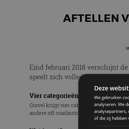
AFTELLEN 
18
Eind februari 2018 verschijnt d
speelt zich volledig af op het o
Deze websit
Vier categorieën
We gebruiken coo
analyseren. We de
Gravel krijgt vier categorieën, te weten 
analysepartners,
andere off-roadauto’s met maar één doel
of die zij hebbe