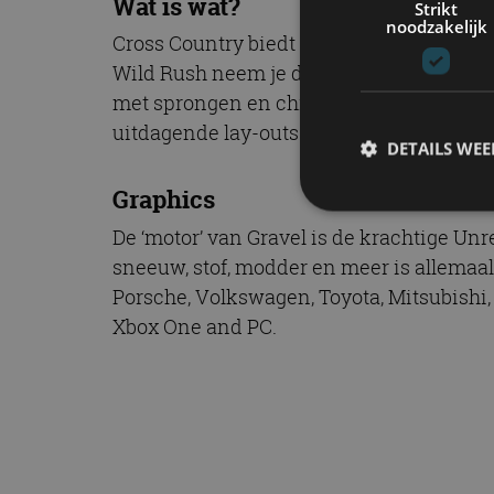
Wat is wat?
Strikt
noodzakelijk
Cross Country biedt enorme gebieden met
Wild Rush neem je deel aan ronderaces op 
met sprongen en chicanes, van Europa tot
uitdagende lay-outs.
DETAILS WE
Graphics
De ‘motor’ van Gravel is de krachtige Un
S
sneeuw, stof, modder en meer is allemaal
Porsche, Volkswagen, Toyota, Mitsubishi, 
Strikt noodzakelijke
accountbeheer. De we
Xbox One and PC.
Naam
cf_clearance