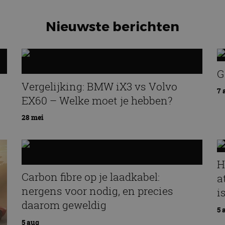
G
Vergelijking: BMW iX3 vs Volvo
7 
EX60 – Welke moet je hebben?
28 mei
H
Carbon fibre op je laadkabel:
a
nergens voor nodig, en precies
i
daarom geweldig
5 
5 aug