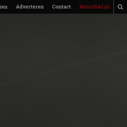
ken
Adverteren
Contact
MotorRAI.nl