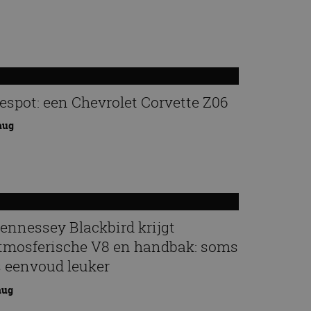
espot: een Chevrolet Corvette Z06
aug
ennessey Blackbird krijgt
tmosferische V8 en handbak: soms
s eenvoud leuker
aug