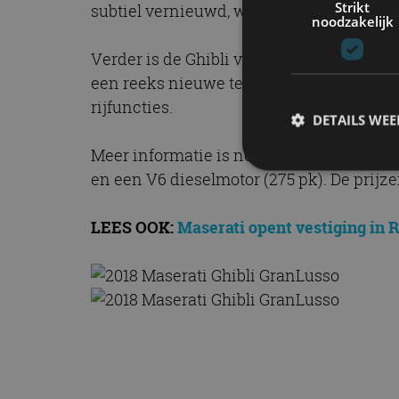
Strikt
subtiel vernieuwd, wat tevens bijdraagt
noodzakelijk
Verder is de Ghibli voorzien van adaptie
een reeks nieuwe technieken onder de 
rijfuncties.
DETAILS WE
Meer informatie is nog niet bekend. De h
en een V6 dieselmotor (275 pk). De prijze
S
LEES OOK:
Maserati opent vestiging in 
Strikt noodzakelijke
accountbeheer. De we
Naam
cf_clearance