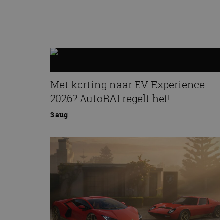
Met korting naar EV Experience
2026? AutoRAI regelt het!
3 aug
Lamborghini Revuelto eert 60 jaar
Miura met speciale editie