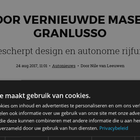
OOR VERNIEUWDE MASER
GRANLUSSO
scherpt design en autonome rijfu
24 aug 2017, 11:01
•
Autonieuws
• Door
Nile van Leeuwen
 Maserati Ghibli vernieuwd op het gebied v
e maakt gebruik van cookies.
dan nu leverbaar als Ghibli GranLusso met
kies om inhoud en advertenties te personaliseren en om ons ver
len ook informatie over uw gebruik van onze site met onze adver
 die deze kunnen combineren met andere informatie die u aan hen
kennen aan de gerestylde voorbumper met chroomacce
n verzameld door uw gebruik van hun diensten.
Privacybeleid
de andere (recent vernieuwde)
Maserati-modellen
. Oo