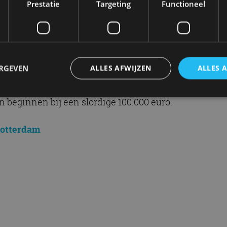
Prestatie
Targeting
Functioneel
 aan de verbeterde aerodynamica.
ve full-LED koplampen met ‘Matrix High-Beam’ om tege
noemer Advanced Driver Assistance Systems is het m
ERGEVEN
ALLES AFWIJZEN
ALLES 
uidige Maserati Ghibli is leverbaar met keuze uit tw
n beginnen bij een slordige 100.000 euro.
trikt noodzakelijk
Prestatie
Targeting
Functioneel
Niet-geclassificee
Rotterdam
 cookies maken de kernfunctionaliteiten van de website mogelijk, zoals gebruikersaanm
bsite kan niet goed worden gebruikt zonder de strikt noodzakelijke cookies.
Aanbieder
/
Vervaldatum
Omschrijving
Domein
1 jaar
Deze cookie wordt gebruikt door de CloudFlare-s
Cloudflare,
vertrouwd webverkeer te identificeren en alle
Inc.
beveiligingsbeperkingen op basis van het IP-adr
.autorai.nl
te omzeilen. Het is essentieel voor het onderste
veiligheid van een website functies en in het bie
bescherming tegen kwaadaardige bezoekers.
Ghibli
Maserati