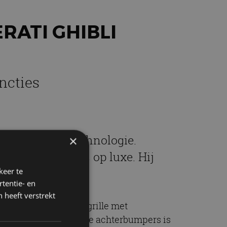
ATI GHIBLI
ncties
an design en technologie.
×
 een extra focus op luxe. Hij
keer te
tentie- en
 heeft verstrekt
nten en een nieuwe grille met
k de onderzijde van de achterbumpers is