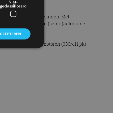
Niet-
geclassificeerd
nliggers niet te verblinden. Met
odel ook voorzien van (semi-)autonome
ACCEPTEREN
ee biturbo V6 benzinemotoren (330/411 pk)
rd
elding en
ervice om
es van de bezoeker
unen van de
den van