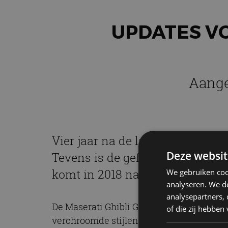
UPDATES V
Aange
Vier jaar na de lancering is de
Deze websit
Tevens is de gefacelifte sportse
komt in 2018 naar Nederland.
We gebruiken coo
analyseren. We de
analysepartners,
De Maserati Ghibli GranLusso is te her
of die zij hebbe
verchroomde stijlen, geheel in lijn met 