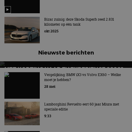
Bizar zuinig: deze Skoda Superb reed 2.831
kilometer op één tank
okt 2025
Nieuwste berichten
MET KORTING NAAR EV EXPERIENCE 2026?
AUTORAI REGELT HET!
Vergelijking: BMW iX3 vs Volvo EX60 – Welke
moet je hebben?
EV Experience 2026 van 24 tot 26 september
28 mei
Lamborghini Revuelto eert 60 jaar Miura met
speciale editie
9:33