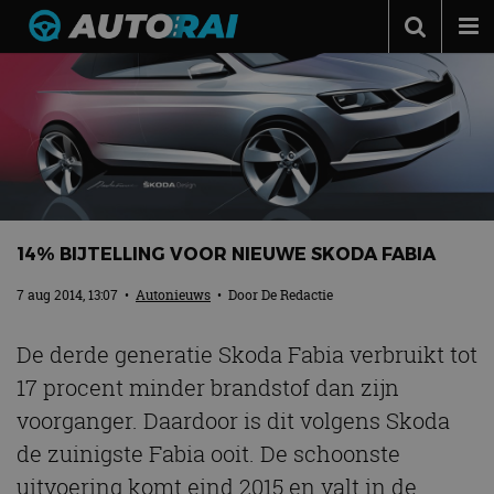
Autonieuws
Podcast
Autotests
Automerken
Adverteren
14% BIJTELLING VOOR NIEUWE SKODA FABIA
Contact
7 aug 2014, 13:07
•
Autonieuws
• Door
De Redactie
MotorRAI.nl
De derde generatie Skoda Fabia verbruikt tot
17 procent minder brandstof dan zijn
voorganger. Daardoor is dit volgens Skoda
de zuinigste Fabia ooit. De schoonste
uitvoering komt eind 2015 en valt in de