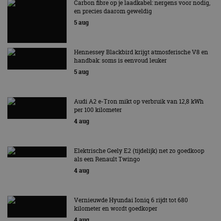
Carbon fibre op je laadkabel: nergens voor nodig,
en precies daarom geweldig
5 aug
Hennessey Blackbird krijgt atmosferische V8 en
handbak: soms is eenvoud leuker
5 aug
Audi A2 e-Tron mikt op verbruik van 12,8 kWh
per 100 kilometer
4 aug
Elektrische Geely E2 (tijdelijk) net zo goedkoop
als een Renault Twingo
4 aug
Vernieuwde Hyundai Ioniq 6 rijdt tot 680
kilometer en wordt goedkoper
4 aug