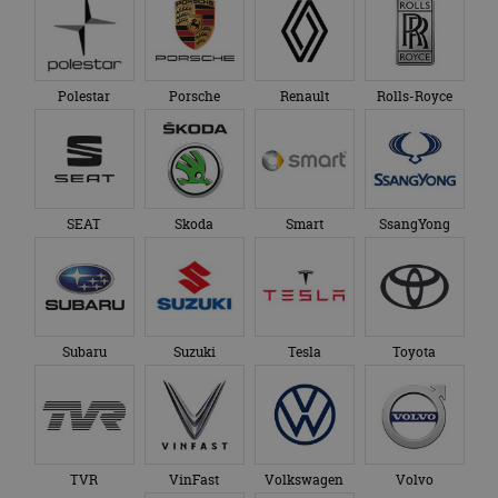
bezocht.
te behouden.
Polestar
Porsche
Renault
Rolls-Royce
SEAT
Skoda
Smart
SsangYong
Subaru
Suzuki
Tesla
Toyota
TVR
VinFast
Volkswagen
Volvo