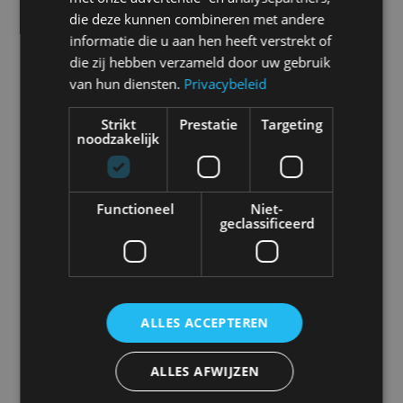
Selecteer een merk voor meer informatie, modellen
die deze kunnen combineren met andere
en alle nieuwsberichten
informatie die u aan hen heeft verstrekt of
die zij hebben verzameld door uw gebruik
van hun diensten.
Privacybeleid
Strikt
Prestatie
Targeting
Abarth
Aiways
Alfa Romeo
Alpine
noodzakelijk
Functioneel
Niet-
geclassificeerd
Aston Martin
Audi
Bentley
BMW
ALLES ACCEPTEREN
Bugatti
BYD
Cadillac
Caterham
ALLES AFWIJZEN