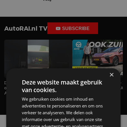
AutoRAI.nl TV
SUBSCRIBE
×
Deze website maakt gebruik
De Renault Twingo heeft een
De perfecte (gezins)taxi? - 
opvallende snelheidsmeter! -
ES500e (2026) - REVIEW - AL
van cookies.
AutoRAI TV
UITGELEGD! - AutoRAI TV
We gebruiken cookies om inhoud en
advertenties te personaliseren en om ons
verkeer te analyseren. We delen ook
informatie over uw gebruik van onze site
Alle automerken
met onze advertentie- en analysepartners,