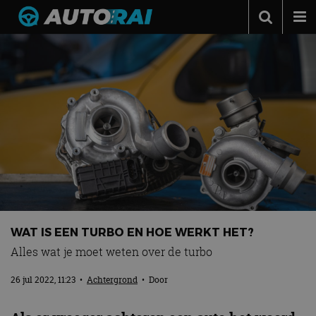
Autonieuws
Podcast
Autotests
Automerken
Adverteren
Contact
MotorRAI.nl
WAT IS EEN TURBO EN HOE WERKT HET?
Alles wat je moet weten over de turbo
26 jul 2022, 11:23
•
Achtergrond
• Door