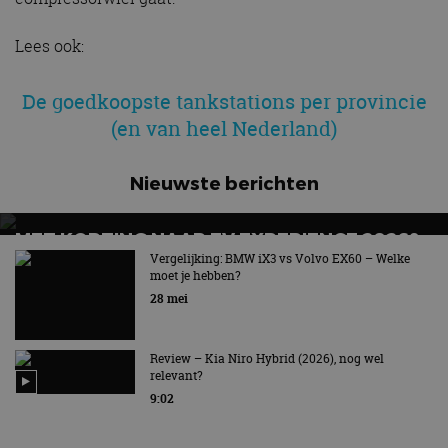
Lees ook:
De goedkoopste tankstations per provincie
(en van heel Nederland)
Nieuwste berichten
MET KORTING NAAR EV EXPERIENCE 2026?
AUTORAI REGELT HET!
Vergelijking: BMW iX3 vs Volvo EX60 – Welke
moet je hebben?
EV Experience 2026 van 24 tot 26 september
28 mei
Review – Kia Niro Hybrid (2026), nog wel
relevant?
9:02