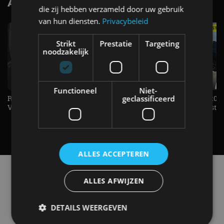
AutoRAI.nl TV
SUBSCRIBE
die zij hebben verzameld door uw gebruik
van hun diensten.
Privacybeleid
Strikt
Prestatie
Targeting
noodzakelijk
Functioneel
Niet-
Rijden met de allereerste
KIA Stonic Mild-Hybrid (2026
geclassificeerd
Volkswagen Golf GTI!- AutoRAI TV
benzine, handbak, het bestaat
REVIEW - AutoRAI TV
ALLES ACCEPTEREN
Alle automerken
Selecteer een merk voor meer informatie, modellen
ALLES AFWIJZEN
en alle nieuwsberichten
DETAILS WEERGEVEN