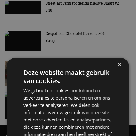
Street-art verklapt design nieuwe Smart #2
8:10
Gespot: een Chevrolet Corvette Z06
7 aug
×
Lamborghini Revuelto eert 60 jaar Miura met
speciale editie
Deze website maakt gebruik
6 aug
van cookies.
We gebruiken cookies om inhoud en
Carbon fibre op je laadkabel: nergens voor nodig,
advertenties te personaliseren en om ons
en precies daarom geweldig
verkeer te analyseren. We delen ook
5 aug
informatie over uw gebruik van onze site
met onze advertentie- en analysepartners,
die deze kunnen combineren met andere
informatie die u aan hen heeft verstrekt of