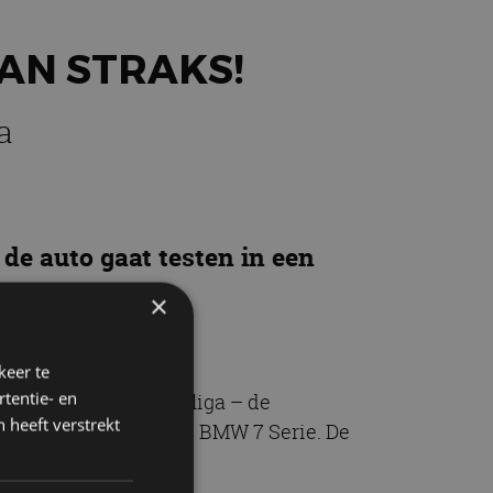
KAN STRAKS!
a
de auto gaat testen in een
oren.
×
keer te
tentie- en
ntent uit de Bundesliga – de
 heeft verstrekt
te maken in de nieuwe BMW 7 Serie. De
n de nieuwe 7 Serie.