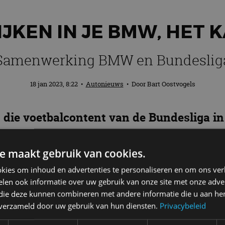
JKEN IN JE BMW, HET 
Samenwerking BMW en Bundeslig
18 jan 2023, 8:22
•
Autonieuws
• Door
Bart Oostvogels
die voetbalcontent van de Bundesliga in 
 de voetbalfans vast al ware muziek in de 
e maakt gebruik van cookies.
competitie van Duitsland
kies om inhoud en advertenties te personaliseren en om ons ver
len ook informatie over uw gebruik van onze site met onze adver
iga werken samen aan een pilot om geselecteerde co
 die deze kunnen combineren met andere informatie die u aan hen
tsland – al vanaf de volgende speeldag beschikbaar 
n verzameld door uw gebruik van hun diensten.
Privacybeleid
en app op het BMW Curved Display, dat te vinden is i