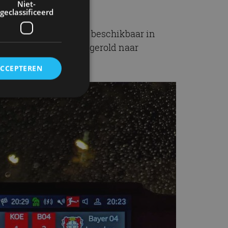
Niet-
geclassificeerd
s in eerste instantie beschikbaar in
od kan ook worden uitgerold naar
ACCEPTEREN
rd
elding en
ervice om
es van de bezoeker
unen van de
den van