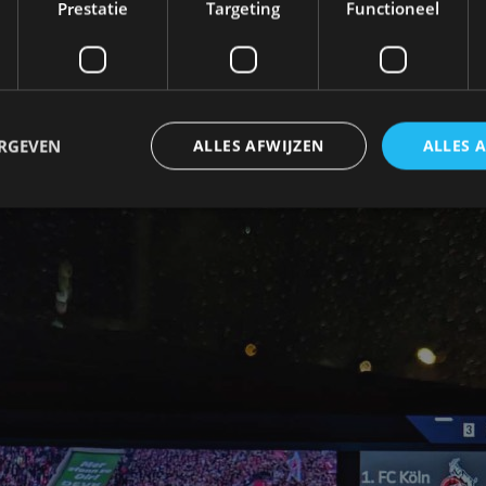
Prestatie
Targeting
Functioneel
over-the-air geleverd aan de nieuwe BMW 7 Serie en i
ort in de regio’s Europa, Amerika en Azië. Het aanb
e pilot loopt in eerste instantie tot 31 maart 2024.
ERGEVEN
ALLES AFWIJZEN
ALLES 
trikt noodzakelijk
Prestatie
Targeting
Functioneel
Niet-geclassificee
 cookies maken de kernfunctionaliteiten van de website mogelijk, zoals gebruikersaanm
bsite kan niet goed worden gebruikt zonder de strikt noodzakelijke cookies.
Aanbieder
/
Vervaldatum
Omschrijving
Domein
1 jaar
Deze cookie wordt gebruikt door de CloudFlare-s
Cloudflare,
vertrouwd webverkeer te identificeren en alle
Inc.
beveiligingsbeperkingen op basis van het IP-adr
.autorai.nl
te omzeilen. Het is essentieel voor het onderste
veiligheid van een website functies en in het bie
bescherming tegen kwaadaardige bezoekers.