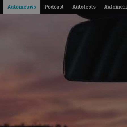
Autonieuws
Podcast
Autotests
Automer