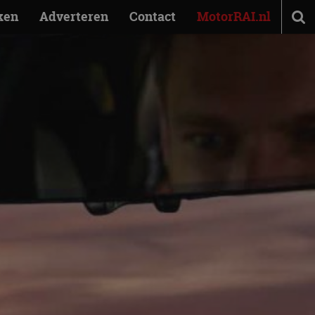
ken
Adverteren
Contact
MotorRAI.nl