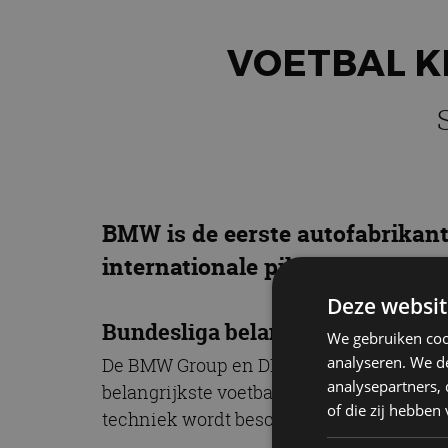
VOETBAL KI
BMW is de eerste autofabrikant 
internationale pilot. Dat klinkt
Deze websit
Bundesliga belangrijkste voetbal
We gebruiken coo
analyseren. We de
De BMW Group en DFL Deutsche Fußball L
analysepartners,
belangrijkste voetbalcompetitie van Dui
of die zij hebbe
techniek wordt beschikbaar gesteld via e