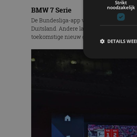
Strikt
noodzakelijk
BMW 7 Serie
De Bundesliga-app voor in de auto wordt 
Duitsland. Andere landen volgen binnenk
toekomstige nieuw gelanceerde modellen. D
DETAILS WE
S
Strikt noodzakelijke
accountbeheer. De we
Naam
cf_clearance