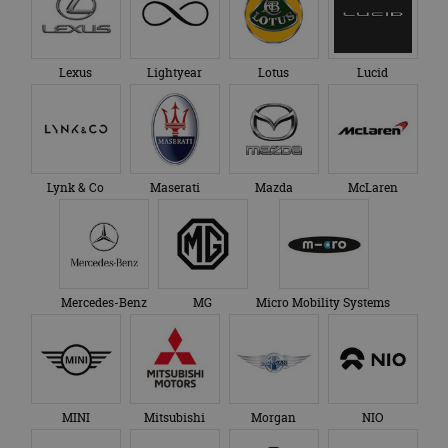
Lexus
Lightyear
Lotus
Lucid
Lynk & Co
Maserati
Mazda
McLaren
Mercedes-Benz
MG
Micro Mobility Systems
MINI
Mitsubishi
Morgan
NIO