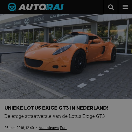
Autonieuws
Podcast
Autotests
Automerken
Adverteren
Contact
MotorRAI.nl
UNIEKE LOTUS EXIGE GT3 IN NEDERLAND!
De enige straatversie van de Lotus Exige GT3
26 mei 2018, 12:40
•
Autonieuws
,
Fun