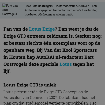
Door
Bart Oostvogels
. Hoofdredacteur AutoRAI.nl. Een
échte nieuwsjager en liefhebber van auto’s. Hoe lichter,
hoe beter! Als het maar wielen heeft.
Fan van de
Lotus Exige
? Dan weet je dat de
Exige GT3 extreem zeldzaam is. Sterker nog:
er bestaat slechts één exemplaar voor op de
openbare weg. Bij Van der Kooi Sportscars
in Houten liep AutoRAI.nl-redacteur Bart
Oostvogels deze speciale
Lotus
tegen het
lijf.
Lotus Exige GT3 is uniek
Lotus presenteerde de Exige GT3 Concept op de
Autosalon van Genève in 2007. De fabrikant had het
plan om dat studiemodel verder te ontwikkelen. Het