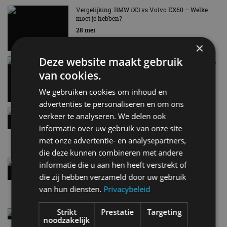
AUTORAI REGELT HET!
Vergelijking: BMW iX3 vs Volvo EX60 – Welke
moet je hebben?
EV Experience 2026 van 24 tot 26 september
28 mei
×
Deze website maakt gebruik
Carbon fibre op je laadkabel: nergens voor nodig,
en precies daarom geweldig
van cookies.
5 aug
We gebruiken cookies om inhoud en
advertenties te personaliseren en om ons
Hennessey Blackbird krijgt atmosferische V8 en
verkeer te analyseren. We delen ook
handbak: soms is eenvoud leuker
informatie over uw gebruik van onze site
5 aug
met onze advertentie- en analysepartners,
die deze kunnen combineren met andere
Audi A2 e-Tron mikt op verbruik van 12,8 kWh
informatie die u aan hen heeft verstrekt of
per 100 kilometer
die zij hebben verzameld door uw gebruik
4 aug
van hun diensten.
Privacybeleid
Strikt
Prestatie
Targeting
Elektrische Geely E2 (tijdelijk) net zo goedkoop
noodzakelijk
als een Renault Twingo