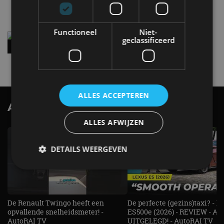
4 aug
Functioneel
Niet-
Vernieuwde Hyundai Ioniq 6 rijdt tot 680
geclassificeerd
kilometer en wordt goedkoper
4 aug
ALLES ACCEPTEREN
AutoRAI.nl TV
SUBSCRIBE
ALLES AFWIJZEN
DETAILS WEERGEVEN
Strikt noodzakelijk
Prestatie
Targeting
De Renault Twingo heeft een
De perfecte (gezins)taxi? - 
Functioneel
Niet-geclassificeerd
opvallende snelheidsmeter! -
ES500e (2026) - REVIEW - AL
AutoRAI TV
UITGELEGD! - AutoRAI TV
Strikt noodzakelijke cookies maken de