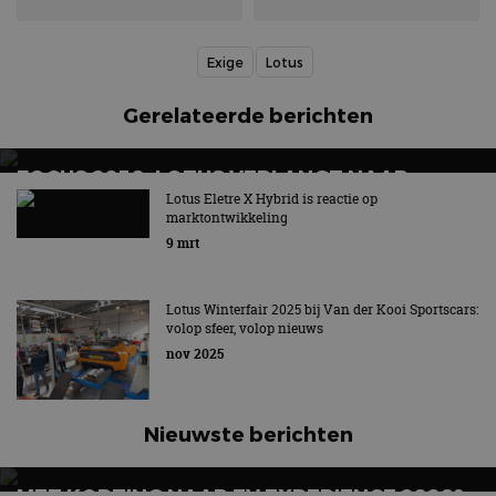
Exige
Lotus
Gerelateerde berichten
FOCUS 2030: LOTUS VERLANGT NAAR
WINST, ZET IN OP HYBRIDE EN NIEUWE
Lotus Eletre X Hybrid is reactie op
marktontwikkeling
SUPERCAR
9 mrt
Lotus Type 135 wordt V8-hybride supercar en komt in
2028
Lotus Winterfair 2025 bij Van der Kooi Sportscars:
volop sfeer, volop nieuws
nov 2025
Nieuwste berichten
MET KORTING NAAR EV EXPERIENCE 2026?