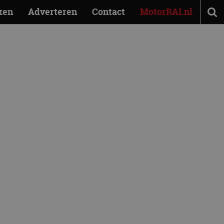
ken
Adverteren
Contact
MotorRAI.nl