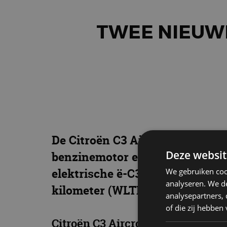
TWEE NIEUWE
De Citroën C3 Aircross is nu oo
Deze websit
benzinemotor en een Hybrid 136
elektrische ë-C3 Aircross, met 
We gebruiken coo
analyseren. We de
kilometer (WLTP).
analysepartners,
of die zij hebbe
Citroën C3 Aircross 1.2 Turbo of 