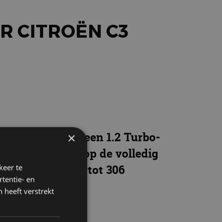
R CITROËN C3
anten, te weten een 1.2 Turbo-
×
een aanvulling op de volledig
 een actieradius tot 306
keer te
tentie- en
 heeft verstrekt