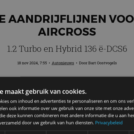
 AANDRIJFLIJNEN VOO
AIRCROSS
1.2 Turbo en Hybrid 136 ë-DCS6
18 nov 2024, 7:55
•
Autonieuws
• Door
Bart Oostvogels
k te bestellen met twee nieuwe motorvari
e maakt gebruik van cookies.
 ë-DCS6.. De twee aandrijflijnen vormen 
een 83 kW (113 pk) sterke elektromotor en
kies om inhoud en advertenties te personaliseren en om ons ver
len ook informatie over uw gebruik van onze site met onze adver
 die deze kunnen combineren met andere informatie die u aan hen
n verzameld door uw gebruik van hun diensten.
Privacybeleid
Hybrid 136 ë-DCS6