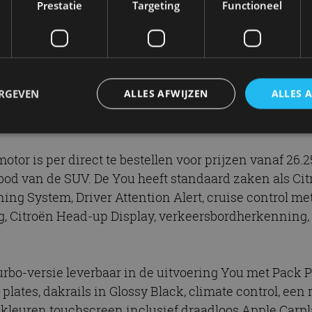
Prestatie
Targeting
Functioneel
rmogen van 74 kW (100 pk) en is gekoppeld aan een ha
36 ë-DCS6-. Deze variant koppelt een 100 kW (136 pk) 
n de transmissie is een elektromotor (21 kW/28 pk) 
oer. De elektromotor ondersteunt de verbrandingsmoto
pgeladen tijdens remmen en uitrollen.
ERGEVEN
ALLES AFWIJZEN
ALLES 
tor is per direct te bestellen voor prijzen vanaf 26.25
trikt noodzakelijk
Prestatie
Targeting
Functioneel
Niet-geclassificee
anbod van de SUV. De You heeft standaard zaken als C
 cookies maken de kernfunctionaliteiten van de website mogelijk, zoals gebruikersaanm
ing System, Driver Attention Alert, cruise control 
bsite kan niet goed worden gebruikt zonder de strikt noodzakelijke cookies.
g, Citroën Head-up Display, verkeersbordherkenning
Aanbieder
/
Vervaldatum
Omschrijving
Domein
1 jaar
Deze cookie wordt gebruikt door de CloudFlare-s
Cloudflare,
vertrouwd webverkeer te identificeren en alle
Inc.
Turbo-versie leverbaar in de uitvoering You met Pack P
beveiligingsbeperkingen op basis van het IP-adr
.autorai.nl
te omzeilen. Het is essentieel voor het onderste
lates, dakrails in Glossy Black, climate control, een
veiligheid van een website functies en in het bie
bescherming tegen kwaadaardige bezoekers.
kleuren touchscreen inclusief draadloos Apple Carpl