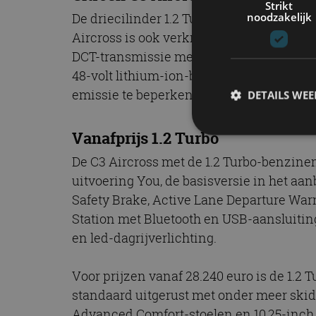
Strikt
noodzakelijk
De driecilinder 1.2 Turbo levert een ve
Aircross is ook verkrijgbaar als Hybrid 1
DCT-transmissie met dubbele koppeling. I
48-volt lithium-ion-batterij onder de vl
emissie te beperken. De batterij wordt o
DETAILS WE
Vanafprijs 1.2 Turbo
De C3 Aircross met de 1.2 Turbo-benzinemo
S
uitvoering You, de basisversie in het a
Strikt noodzakelijke
Safety Brake, Active Lane Departure Warn
accountbeheer. De we
Station met Bluetooth en USB-aansluitin
Naam
en led-dagrijverlichting.
cf_clearance
Voor prijzen vanaf 28.240 euro is de 1.2 
standaard uitgerust met onder meer skid p
Advanced Comfort-stoelen en 10,25-inch 