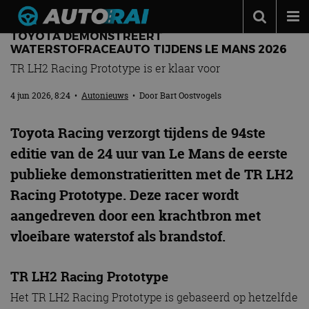
TOYOTA DEMONSTREERT
Autonieuws
WATERSTOFRACEAUTO TIJDENS LE MANS 2026
TR LH2 Racing Prototype is er klaar voor
Podcast
4 jun 2026, 8:24
•
Autonieuws
• Door
Bart Oostvogels
Autotests
Automerken
Toyota Racing verzorgt tijdens de 94ste
Adverteren
editie van de 24 uur van Le Mans de eerste
publieke demonstratieritten met de TR LH2
Contact
Racing Prototype. Deze racer wordt
MotorRAI.nl
aangedreven door een krachtbron met
vloeibare waterstof als brandstof.
TR LH2 Racing Prototype
Het TR LH2 Racing Prototype is gebaseerd op hetzelfde