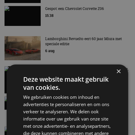
Gespot: een Chevrolet Corvette Z06
15:38
Lamborghini Revuelto eert 60 jaar Miura met
speciale editie
6 aug
×
Carbon fibre op je laadkabel: nergens voor nodig,
en precies daarom geweldig
Deze website maakt gebruik
5 aug
van cookies.
We gebruiken cookies om inhoud en
Hennessey Blackbird krijgt atmosferische V8 en
advertenties te personaliseren en om ons
handbak: soms is eenvoud leuker
verkeer te analyseren. We delen ook
5 aug
informatie over uw gebruik van onze site
met onze advertentie- en analysepartners,
Audi A2 e-Tron mikt op verbruik van 12,8 kWh
die deze kunnen combineren met andere
per 100 kilometer