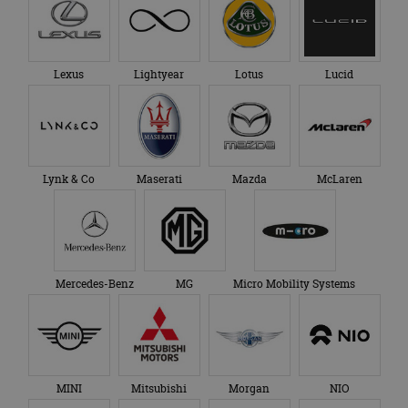
Lexus
Lightyear
Lotus
Lucid
Lynk & Co
Maserati
Mazda
McLaren
Mercedes-Benz
MG
Micro Mobility Systems
MINI
Mitsubishi
Morgan
NIO