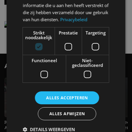
informatie die u aan hen heeft verstrekt of
4 aug
die zij hebben verzameld door uw gebruik
van hun diensten.
Privacybeleid
Elektrische Geely E2 (tijdelijk) net zo goedkoop
als een Renault Twingo
Strikt
Prestatie
Targeting
4 aug
noodzakelijk
Functioneel
Niet-
AutoRAI.nl TV
geclassificeerd
SUBSCRIBE
ALLES ACCEPTEREN
ALLES AFWIJZEN
Raad jij onze nieuwe duurtester? -
De Renault Twingo heeft een
AutoRAI TV
opvallende snelheidsmeter! -
DETAILS WEERGEVEN