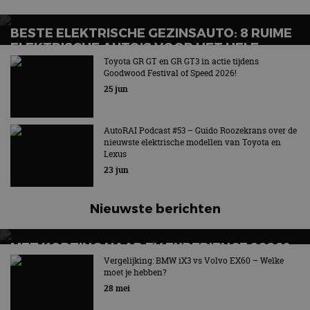
BESTE ELEKTRISCHE GEZINSAUTO: 8 RUIME
ELEKTRISCHE AUTO’S VOOR HET HELE
GEZIN
Toyota GR GT en GR GT3 in actie tijdens
Goodwood Festival of Speed 2026!
Wat is de beste elektrische gezinsauto voor grote
25 jun
gezinnen?
AutoRAI Podcast #53 – Guido Roozekrans over de
nieuwste elektrische modellen van Toyota en
Lexus
23 jun
Nieuwste berichten
MET KORTING NAAR EV EXPERIENCE 2026?
AUTORAI REGELT HET!
Vergelijking: BMW iX3 vs Volvo EX60 – Welke
moet je hebben?
EV Experience 2026 van 24 tot 26 september
28 mei