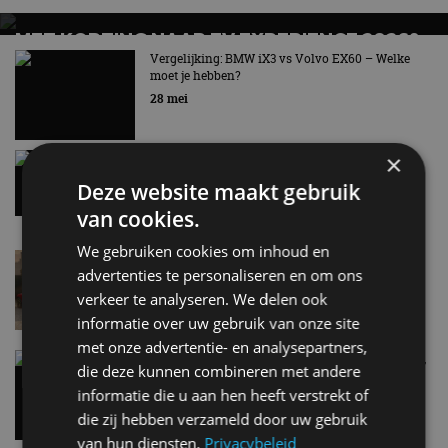
MET KORTING NAAR EV EXPERIENCE 2026?
AUTORAI REGELT HET!
Vergelijking: BMW iX3 vs Volvo EX60 – Welke
moet je hebben?
EV Experience 2026 van 24 tot 26 september
28 mei
×
Gespot: een Chevrolet Corvette Z06
7 aug
Deze website maakt gebruik
van cookies.
We gebruiken cookies om inhoud en
Lamborghini Revuelto eert 60 jaar Miura met
advertenties te personaliseren en om ons
speciale editie
verkeer te analyseren. We delen ook
6 aug
informatie over uw gebruik van onze site
met onze advertentie- en analysepartners,
Carbon fibre op je laadkabel: nergens voor nodig,
die deze kunnen combineren met andere
en precies daarom geweldig
informatie die u aan hen heeft verstrekt of
5 aug
die zij hebben verzameld door uw gebruik
van hun diensten.
Privacybeleid