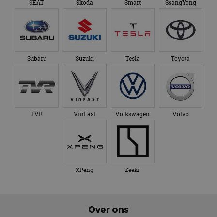
SEAT
Skoda
Smart
SsangYong
Subaru
Suzuki
Tesla
Toyota
TVR
VinFast
Volkswagen
Volvo
XPeng
Zeekr
Over ons