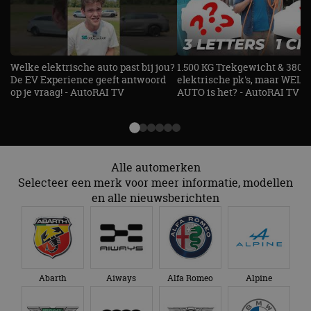
Strikt noodzakelijk
Prestatie
Targeting
Functioneel
Niet-geclassificeerd
Strikt noodzakelijke cookies maken de
kernfunctionaliteiten van de website mogelijk, zoals
Welke elektrische auto past bij jou?
1.500 KG Trekgewicht & 380
gebruikersaanmelding en accountbeheer. De
De EV Experience geeft antwoord
elektrische pk's, maar WELK
website kan niet goed worden gebruikt zonder de
strikt noodzakelijke cookies.
op je vraag! - AutoRAI TV
AUTO is het? - AutoRAI TV
Aanbieder
/
Naam
Vervaldatum
Omschrijv
Domein
cf_clearance
1 jaar
Deze cooki
Cloudflare,
gebruikt d
Inc.
CloudFlare
.autorai.nl
Alle automerken
vertrouwd
Selecteer een merk voor meer informatie, modellen
te identific
beveiligin
en alle nieuwsberichten
op basis va
adres van 
te omzeilen
essentieel 
ondersteu
veiligheid 
website fun
het bieden
Abarth
Aiways
Alfa Romeo
Alpine
beschermi
kwaadaard
bezoekers.