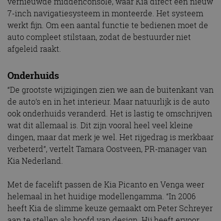
vernieuwde middenconsole, waar Kia direct een nieuw
7-inch navigatiesysteem in monteerde. Het systeem
werkt fijn. Om een aantal functie te bedienen moet de
auto compleet stilstaan, zodat de bestuurder niet
afgeleid raakt.
Onderhuids
“De grootste wijzigingen zien we aan de buitenkant van
de auto’s en in het interieur. Maar natuurlijk is de auto
ook onderhuids veranderd. Het is lastig te omschrijven
wat dit allemaal is. Dit zijn vooral heel veel kleine
dingen, maar dat merk je wel. Het rijgedrag is merkbaar
verbeterd”, vertelt Tamara Oostveen, PR-manager van
Kia Nederland.
Met de facelift passen de Kia Picanto en Venga weer
helemaal in het huidige modellengamma. “In 2006
heeft Kia de slimme keuze gemaakt om Peter Schreyer
aan te stellen als hoofd van design. Hij heeft ervoor