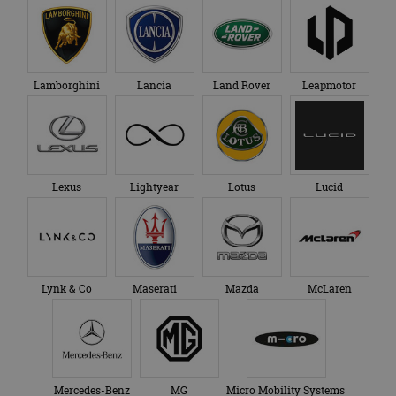
Lamborghini
Lancia
Land Rover
Leapmotor
Lexus
Lightyear
Lotus
Lucid
Lynk & Co
Maserati
Mazda
McLaren
Mercedes-Benz
MG
Micro Mobility Systems