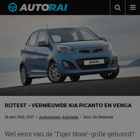
Autonieuws
Podcast
Autotests
Automerken
Adverteren
Contact
MotorRAI.nl
RIJTEST – VERNIEUWDE KIA PICANTO EN VENGA
16 mrt 2015, 15:57
•
Autonieuws
,
Autotests
• Door
De Redactie
Wel eens van de ‘Tiger Nose’-grille gehoord?