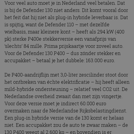
Voor veel auto moet je in Nederland veel betalen. Dat
Aanbieder
/
Naam
Vervaldatum
Omschrijv
is bij de Defender 130 niet anders. Dit komt vooral door
Domein
het feit dat hij niet als plug-in hybride leverbaar is. Dat
cf_clearance
1 jaar
Deze cooki
Cloudflare,
is spijtig, want de Defender 110 – met dezelfde
gebruikt d
Inc.
CloudFlare
.autorai.nl
wielbasis, maar kleinere kont – heeft als 294 kW (400
vertrouwd
te identific
pk) sterke P400e stekkerversie een vanafprijs van
beveiligin
‘slechts’ 84 mille. Prima prijskaartje voor zoveel auto.
op basis va
adres van 
Voor de Defender 130 P400 – dus zónder stekker en
te omzeilen
essentieel 
accupakket – betaal je het dubbele: 163.000 euro.
ondersteu
veiligheid 
website fun
De P400-aandrijflijn met 3,0-liter zescilinder stoot door
het bieden
beschermi
het ontbreken van échte elektrificatie – hij heeft alleen
kwaadaard
bezoekers.
mild-hybride ondersteuning – relatief veel CO2 uit. De
Nederlandse overheid zwaait dan met zijn vingertje.
CookieScriptConsent
4 weken 2
Deze cooki
CookieScript
dagen
gebruikt d
autorai.nl
Voor deze versie moet je indirect 60.000 euro
Google Privacy Policy
Cookie-Scr
service om
overmaken naar de Nederlandse Rijksbelastingdienst.
cookievoo
bezoekers 
Een plug-in hybride versie van de 130 komt er helaas
onthouden.
niet. Een accupakket zou de auto te zwaar maken – de
banner van
Script.com 
130 P400 weegt al 2.600 kg – en bovendien is er
noodzakeli