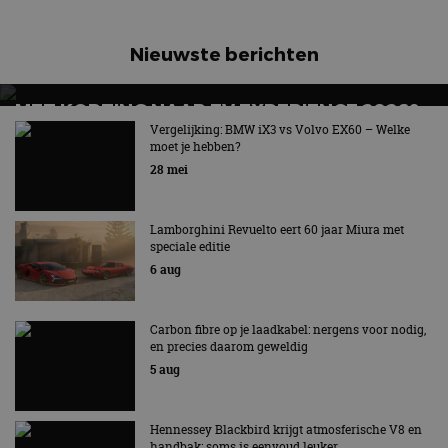
Nieuwste berichten
MET KORTING NAAR EV EXPERIENCE 2026?
AUTORAI REGELT HET!
Vergelijking: BMW iX3 vs Volvo EX60 – Welke
moet je hebben?
EV Experience 2026 van 24 tot 26 september
28 mei
Lamborghini Revuelto eert 60 jaar Miura met
speciale editie
6 aug
Carbon fibre op je laadkabel: nergens voor nodig,
en precies daarom geweldig
5 aug
Hennessey Blackbird krijgt atmosferische V8 en
handbak: soms is eenvoud leuker