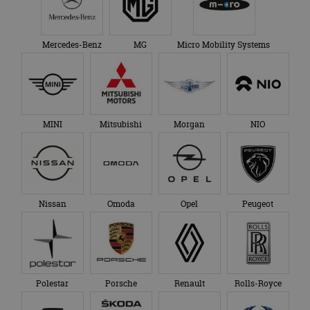
Mercedes-Benz
MG
Micro Mobility Systems
MINI
Mitsubishi
Morgan
NIO
Nissan
Omoda
Opel
Peugeot
Polestar
Porsche
Renault
Rolls-Royce