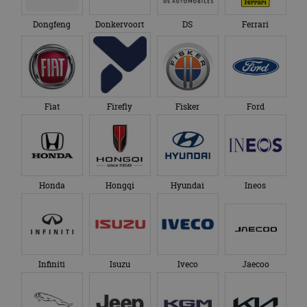
Dongfeng
Donkervoort
DS
Ferrari
Fiat
Firefly
Fisker
Ford
Honda
Hongqi
Hyundai
Ineos
Infiniti
Isuzu
Iveco
Jaecoo