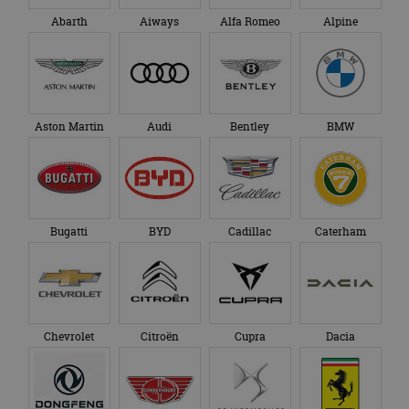
Abarth
Aiways
Alfa Romeo
Alpine
Aston Martin
Audi
Bentley
BMW
Bugatti
BYD
Cadillac
Caterham
Chevrolet
Citroën
Cupra
Dacia