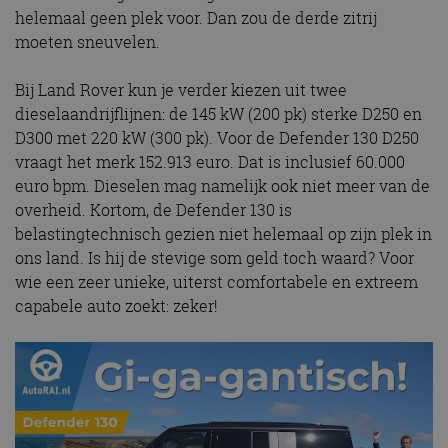
te werken.
helemaal geen plek voor. Dan zou de derde zitrij
moeten sneuvelen.
Bij Land Rover kun je verder kiezen uit twee
Aanbieder
dieselaandrijflijnen: de 145 kW (200 pk) sterke D250 en
Naam
Vervaldatum
Omschrijvi
Aanbieder
/
Domein
Naam
Vervaldatum
Omschrijving
D300 met 220 kW (300 pk). Voor de Defender 130 D250
/
Domein
omx_consent
.autorai.nl
1 jaar
vraagt het merk 152.913 euro. Dat is inclusief 60.000
_ga
1 jaar 1
Deze cookienaam
Google
Aanbieder
/
Naam
Vervaldatum
Omschrijving
g_id_2026041511536766
autorai.nl
1 jaar
maand
is gekoppeld aan
LLC
euro bpm. Dieselen mag namelijk ook niet meer van de
Domein
Google Universal
.autorai.nl
overheid. Kortom, de Defender 130 is
Analytics - wat een
_fbp
2 maanden 4
Gebruikt door
Meta Platform
belangrijke update
weken
Facebook om een
Inc.
belastingtechnisch gezien niet helemaal op zijn plek in
is van de meer
reeks
.autorai.nl
algemeen
ons land. Is hij de stevige som geld toch waard? Voor
advertentieproducten
gebruikte
te leveren, zoals
analyseservice van
wie een zeer unieke, uiterst comfortabele en extreem
realtime bieden van
Google. Deze
externe adverteerders
capabele auto zoekt: zeker!
cookie wordt
gebruikt om uniek
_gcl_au
2 maanden 4
Deze cookie wordt
Google LLC
gebruikers te
weken
ingesteld door
.autorai.nl
onderscheiden
Doubleclick en voert
door een
informatie uit over
willekeurig
hoe de eindgebruiker
gegenereerd
de website gebruikt
nummer toe te
en over eventuele
wijzen als klant-ID.
advertenties die de
Het is opgenomen
eindgebruiker heeft
in elk