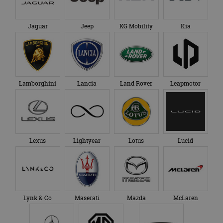
Jaguar
Jeep
KG Mobility
Kia
Lamborghini
Lancia
Land Rover
Leapmotor
Lexus
Lightyear
Lotus
Lucid
Lynk & Co
Maserati
Mazda
McLaren