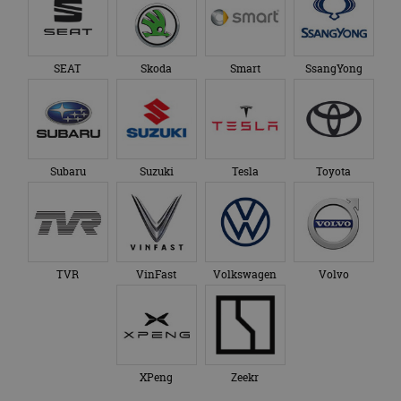
SEAT
Skoda
Smart
SsangYong
Subaru
Suzuki
Tesla
Toyota
TVR
VinFast
Volkswagen
Volvo
XPeng
Zeekr