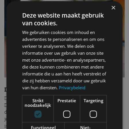
×
Deze website maakt gebruik
van cookies.
We gebruiken cookies om inhoud en
advertenties te personaliseren en om ons
verkeer te analyseren. We delen ook
informatie over uw gebruik van onze site
met onze advertentie- en analysepartners,
die deze kunnen combineren met andere
informatie die u aan hen heeft verstrekt of
die zij hebben verzameld door uw gebruik
van hun diensten.
Privacybeleid
Derde zitrij
De derde zitrij maakt de 130 extra speciaal. De
Strikt
Prestatie
Targeting
Defender 110 kun je ook met extra zitrij krijgen, maar
noodzakelijk
daar passen alleen twee kleine kinderen. In de 130 zit
je als volwassen man ook prima helemaal achterin. Er
is zelfs stoelverwarming, bekerhouders en een glazen
Functioneel
Niet-