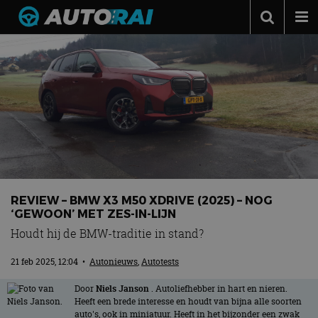
Autonieuws
Podcast
Autotests
Automerken
Adverteren
Contact
REVIEW – BMW X3 M50 XDRIVE (2025) – NOG
MotorRAI.nl
‘GEWOON’ MET ZES-IN-LIJN
Houdt hij de BMW-traditie in stand?
21 feb 2025, 12:04
•
Autonieuws
,
Autotests
Door
Niels Janson
. Autoliefhebber in hart en nieren.
Heeft een brede interesse en houdt van bijna alle soorten
auto's, ook in miniatuur. Heeft in het bijzonder een zwak