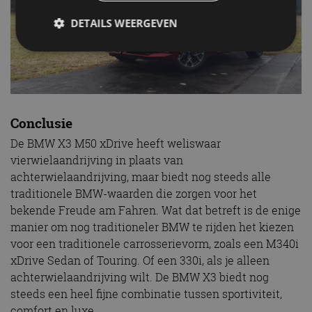
DETAILS WEERGEVEN
Strikt noodzakelijk
Prestatie
Targeting
Functioneel
Niet-geclassificeerd
Conclusie
Strikt noodzakelijke cookies maken de
kernfunctionaliteiten van de website mogelijk, zoals
De BMW X3 M50 xDrive heeft weliswaar
gebruikersaanmelding en accountbeheer. De
vierwielaandrijving in plaats van
website kan niet goed worden gebruikt zonder de
strikt noodzakelijke cookies.
achterwielaandrijving, maar biedt nog steeds alle
Aanbieder
/
traditionele BMW-waarden die zorgen voor het
Naam
Vervaldatum
Omschrijv
Domein
bekende Freude am Fahren. Wat dat betreft is de enige
cf_clearance
1 jaar
Deze cooki
Cloudflare,
manier om nog traditioneler BMW te rijden het kiezen
gebruikt d
Inc.
CloudFlare
voor een traditionele carrosserievorm, zoals een M340i
.autorai.nl
vertrouwd
xDrive Sedan of Touring. Of een 330i, als je alleen
te identific
beveiligin
achterwielaandrijving wilt. De BMW X3 biedt nog
op basis va
adres van 
steeds een heel fijne combinatie tussen sportiviteit,
te omzeilen
comfort en luxe.
essentieel 