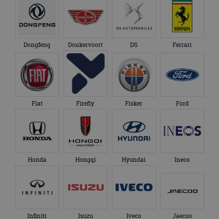
Dongfeng
Donkervoort
DS
Ferrari
Fiat
Firefly
Fisker
Ford
Honda
Hongqi
Hyundai
Ineos
Infiniti
Isuzu
Iveco
Jaecoo