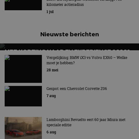
kilometer actieradius
1 jul
Nieuwste berichten
MET KORTING NAAR EV EXPERIENCE 2026?
AUTORAI REGELT HET!
Vergelijking: BMW iX3 vs Volvo EX60 – Welke
moet je hebben?
EV Experience 2026 van 24 tot 26 september
28 mei
Gespot: een Chevrolet Corvette Z06
7 aug
Lamborghini Revuelto eert 60 jaar Miura met
speciale editie
6 aug