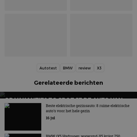
genoemde website
om de sessiestatus
bezocht.
te behouden.
Autotest
BMW
review
X3
Gerelateerde berichten
OP VAKANTIE? ZO SPOT JE DE AUTO VAN
MORGEN
Beste elektrische gezinsauto: 8 ruime elektrische
auto’s voor het hele gezin
16 jul
BMW iX5 Hydrogen: waterstof-X5 krijgt 750