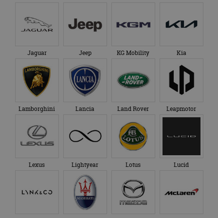
Jaguar
Jeep
KG Mobility
Kia
Lamborghini
Lancia
Land Rover
Leapmotor
Lexus
Lightyear
Lotus
Lucid