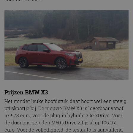
ondersteu
veiligheid 
website fun
het bieden
beschermi
kwaadaard
bezoekers.
CookieScriptConsent
4 weken 2
Deze cooki
CookieScript
dagen
gebruikt d
autorai.nl
Google Privacy Policy
Cookie-Scr
service om
cookievoo
bezoekers 
onthouden.
banner van
Script.com 
noodzakeli
te werken.
Prijzen BMW X3
Het minder leuke hoofdstuk: daar hoort wel een stevig
Aanbieder
prijskaartje bij. De nieuwe BMW X3 is leverbaar vanaf
Naam
Vervaldatum
Omschrijvi
Aanbieder
/
Domein
Naam
Vervaldatum
Omschrijving
67.973 euro, voor de plug-in hybride 30e xDrive. Voor
/
Domein
omx_consent
.autorai.nl
1 jaar
de door ons gereden M50 xDrive zit je al op 106.161
_ga
1 jaar 1
Deze cookienaam
Google
Aanbieder
/
Naam
Vervaldatum
Omschrijving
g_id_2026041511536766
autorai.nl
1 jaar
maand
is gekoppeld aan
LLC
euro. Voor de volledigheid: de testauto is aanvullend
Domein
Google Universal
.autorai.nl