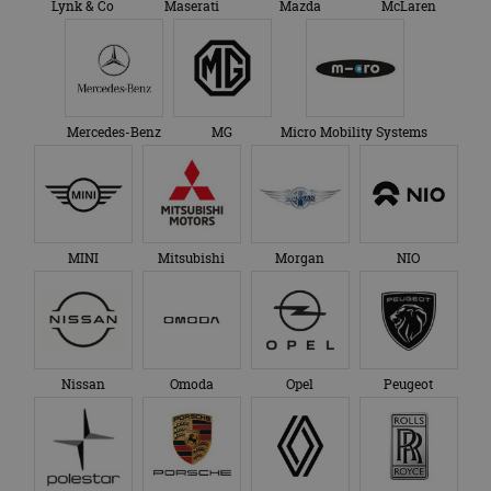
Lynk & Co
Maserati
Mazda
McLaren
Mercedes-Benz
MG
Micro Mobility Systems
MINI
Mitsubishi
Morgan
NIO
Nissan
Omoda
Opel
Peugeot