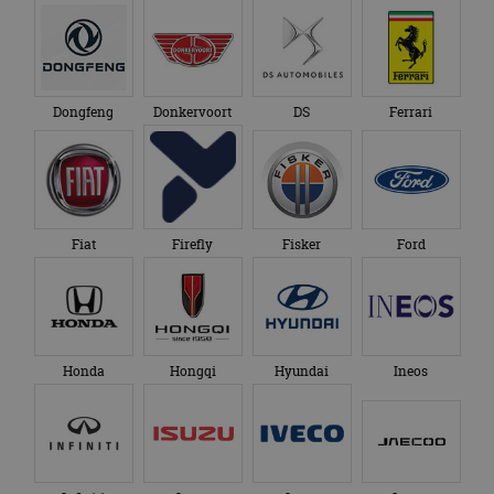
Dongfeng
Donkervoort
DS
Ferrari
Fiat
Firefly
Fisker
Ford
Honda
Hongqi
Hyundai
Ineos