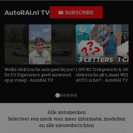
Google Analytics
genoemde website
om de sessiestatus
bezocht.
te behouden.
AutoRAI.nl TV
SUBSCRIBE
Welke elektrische auto past bij jou?
1.500 KG Trekgewicht & 380
De EV Experience geeft antwoord
elektrische pk's, maar WELK
op je vraag! - AutoRAI TV
AUTO is het? - AutoRAI TV
Alle automerken
Selecteer een merk voor meer informatie, modellen
en alle nieuwsberichten