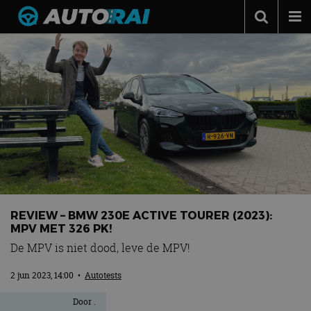
Autonieuws
Podcast
Autotests
Automerken
Adverteren
Contact
MotorRAI.nl
REVIEW – BMW 230E ACTIVE TOURER (2023):
MPV MET 326 PK!
De MPV is niet dood, leve de MPV!
2 jun 2023, 14:00
•
Autotests
Door
.