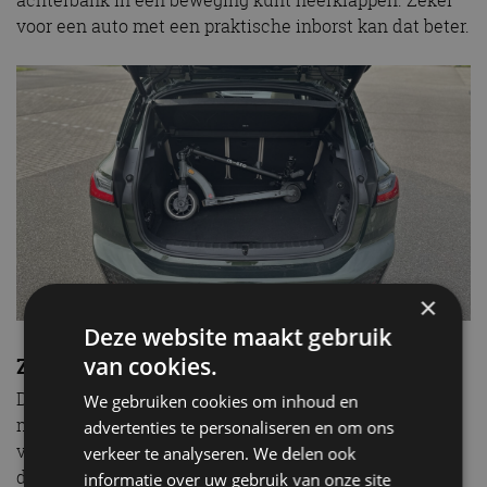
achterbank in één beweging kunt neerklappen. Zeker
voor een auto met een praktische inborst kan dat beter.
×
Deze website maakt gebruik
van cookies.
Zwaargewicht
De 230e Active Tourer gaat rechtuit bijzonder hard,
We gebruiken cookies om inhoud en
maar hoe rijdt hij verder? Dankzij de xDrive-
advertenties te personaliseren en om ons
vierwielaandrijving heb je altijd grip, maar je merkt
verkeer te analyseren. We delen ook
duidelijk dat de 2 Serie Active Tourer op comfort
informatie over uw gebruik van onze site