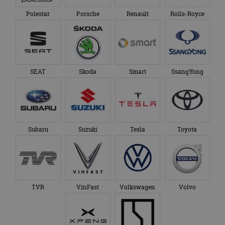
Polestar
Porsche
Renault
Rolls-Royce
SEAT
Skoda
Smart
SsangYong
Subaru
Suzuki
Tesla
Toyota
TVR
VinFast
Volkswagen
Volvo