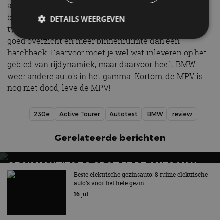
actieradius, een zuinig praktijkverbruik en een flinke
bak vermogen. Verder biedt de 230e Active Tourer de
DETAILS WEERGEVEN
typische voordelen van een MPV: een hogere instap,
goed overzicht en meer binnenruimte dan een
hatchback. Daarvoor moet je wel wat inleveren op het
Strikt noodzakelijk
Prestatie
Targeting
gebied van rijdynamiek, maar daarvoor heeft BMW
Functioneel
Niet-geclassificeerd
weer andere auto’s in het gamma. Kortom, de MPV is
nog niet dood, leve de MPV!
Strikt noodzakelijke cookies maken de
kernfunctionaliteiten van de website mogelijk, zoals
gebruikersaanmelding en accountbeheer. De
230e
Active Tourer
Autotest
BMW
review
website kan niet goed worden gebruikt zonder de
strikt noodzakelijke cookies.
Gerelateerde berichten
Aanbieder
/
Naam
Vervaldatum
Omschrijv
Domein
cf_clearance
1 jaar
Deze cooki
Cloudflare,
OP VAKANTIE? ZO SPOT JE DE AUTO VAN
gebruikt d
Inc.
CloudFlare
MORGEN
.autorai.nl
Beste elektrische gezinsauto: 8 ruime elektrische
vertrouwd
auto’s voor het hele gezin
te identific
beveiligin
16 jul
op basis va
adres van 
te omzeilen