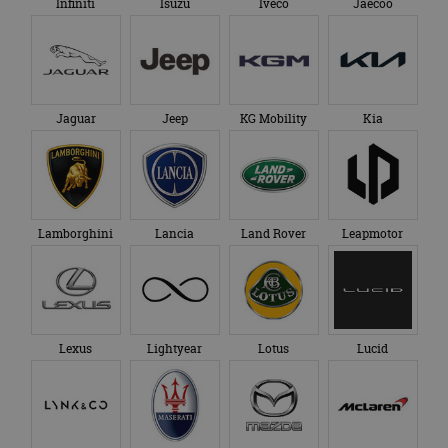
Infiniti
Isuzu
Iveco
Jaecoo
Jaguar
Jeep
KG Mobility
Kia
Lamborghini
Lancia
Land Rover
Leapmotor
Lexus
Lightyear
Lotus
Lucid