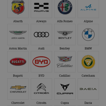
Abarth
Aiways
Alfa Romeo
Alpine
Aston Martin
Audi
Bentley
BMW
Bugatti
BYD
Cadillac
Caterham
Chevrolet
Citroën
Cupra
Dacia