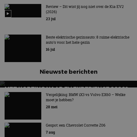
HYUNDAI IONIQ 9 VERSUS KIA EV9:
ELEKTRISCHE ZEVENZITTERS VERGELEKEN
Review – Dit wist jij nog niet over de Kia EV2
(2026)
23 jul
Beste elektrische gezinsauto: 8 ruime elektrische
auto’s voor het hele gezin
16 jul
Nieuwste berichten
MET KORTING NAAR EV EXPERIENCE 2026?
AUTORAI REGELT HET!
Vergelijking: BMW iX3 vs Volvo EX60 – Welke
moet je hebben?
EV Experience 2026 van 24 tot 26 september
28 mei
Gespot: een Chevrolet Corvette Z06
7 aug