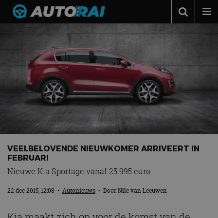
Autonieuws
Podcast
Autotests
Automerken
Adverteren
Contact
MotorRAI.nl
VEELBELOVENDE NIEUWKOMER ARRIVEERT IN
FEBRUARI
Nieuwe Kia Sportage vanaf 25.995 euro
22 dec 2015, 12:08
•
Autonieuws
• Door
Nile van Leeuwen
Kia maakt zich op voor de komst van de