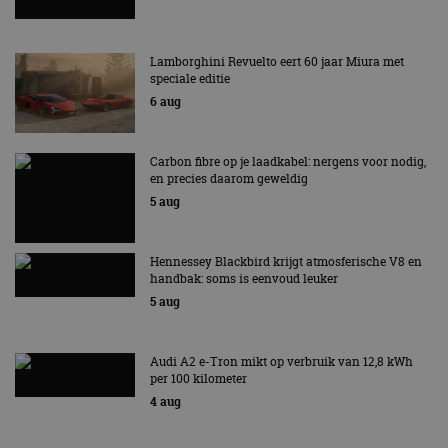
Lamborghini Revuelto eert 60 jaar Miura met
speciale editie
6 aug
Carbon fibre op je laadkabel: nergens voor nodig,
en precies daarom geweldig
5 aug
Hennessey Blackbird krijgt atmosferische V8 en
handbak: soms is eenvoud leuker
5 aug
Audi A2 e-Tron mikt op verbruik van 12,8 kWh
per 100 kilometer
4 aug