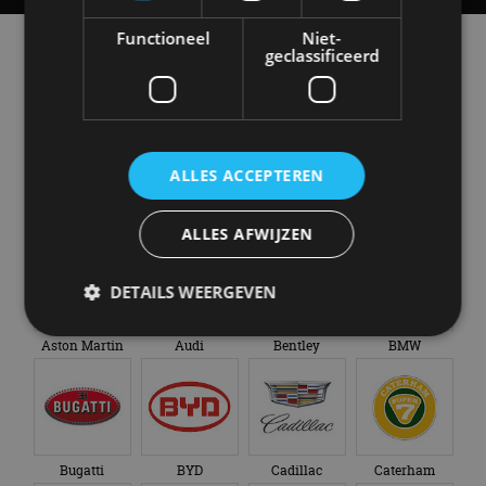
Functioneel
Niet-
Alle automerken
geclassificeerd
Selecteer een merk voor meer informatie, modellen
en alle nieuwsberichten
ALLES ACCEPTEREN
Abarth
Aiways
Alfa Romeo
Alpine
ALLES AFWIJZEN
DETAILS WEERGEVEN
Aston Martin
Audi
Bentley
BMW
Strikt noodzakelijk
Prestatie
Targeting
Functioneel
Niet-geclassificeerd
Strikt noodzakelijke cookies maken de
kernfunctionaliteiten van de website mogelijk, zoals
Bugatti
BYD
Cadillac
Caterham
gebruikersaanmelding en accountbeheer. De