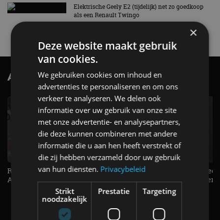
Elektrische Geely E2 (tijdelijk) net zo goedkoop
als een Renault Twingo
4 aug
×
Deze website maakt gebruik
van cookies.
We gebruiken cookies om inhoud en
AutoRAI.nl TV
SUBSCRIBE
advertenties te personaliseren en om ons
verkeer te analyseren. We delen ook
informatie over uw gebruik van onze site
met onze advertentie- en analysepartners,
die deze kunnen combineren met andere
informatie die u aan hen heeft verstrekt of
die zij hebben verzameld door uw gebruik
van hun diensten.
Privacybeleid
Raad jij onze nieuwe duurtester? -
De Renault Twingo heeft een
AutoRAI TV
opvallende snelheidsmeter! -
AutoRAI TV
Strikt
Prestatie
Targeting
noodzakelijk