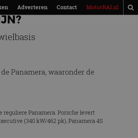
ken
Adverteren
Contact
MotorRAI.nl
IJN?
wielbasis
n de Panamera, waaronder de
e reguliere Panamera. Porsche levert
Executive (340 kW/462 pk), Panamera 4S