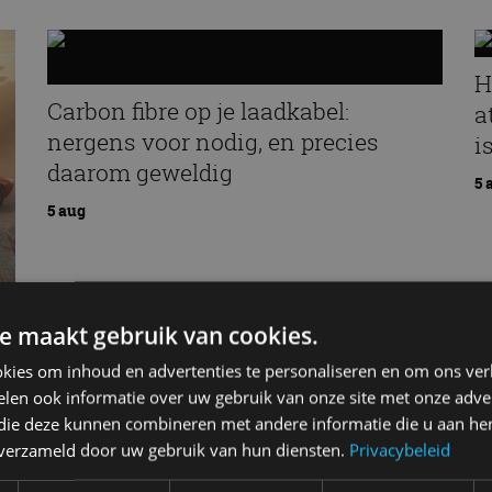
H
Carbon fibre op je laadkabel:
a
nergens voor nodig, en precies
i
daarom geweldig
5 
5 aug
e maakt gebruik van cookies.
kies om inhoud en advertenties te personaliseren en om ons ver
len ook informatie over uw gebruik van onze site met onze adver
 die deze kunnen combineren met andere informatie die u aan hen
n verzameld door uw gebruik van hun diensten.
Privacybeleid
an
Elektrische Geely E2 (tijdelijk) net zo