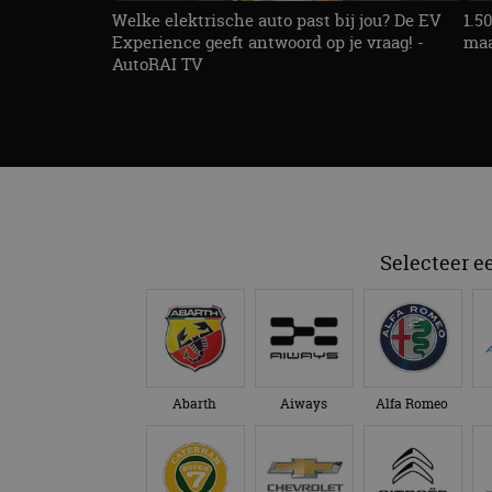
CookieScriptConse
Welke elektrische auto past bij jou? De EV
1.5
Experience geeft antwoord op je vraag! -
maa
AutoRAI TV
Naam
Naam
omx_consent
Aanbiede
Naam
Domein
g_id_202604151153
_ga
_fbp
Meta Pla
Inc.
.autorai.n
Selecteer e
_gcl_au
Google L
.autorai.n
_ga_SC6JKZPPKY
IDE
Google L
.doublecl
Abarth
Aiways
Alfa Romeo