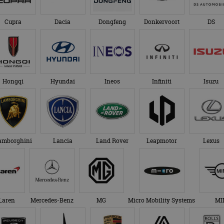
Cupra
Dacia
Dongfeng
Donkervoort
DS
Hongqi
Hyundai
Ineos
Infiniti
Isuzu
amborghini
Lancia
Land Rover
Leapmotor
Lexus
Laren
Mercedes-Benz
MG
Micro Mobility Systems
MI