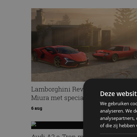
Lamborghini Revuelto eert 60 jaar
Deze websit
Miura met speciale editie
We gebruiken coo
6 aug
analyseren. We de
analysepartners,
of die zij hebbe
Audi A2 e-Tron mikt op verbruik v