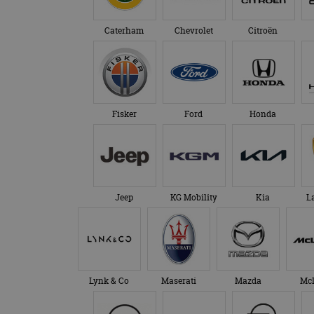
Caterham
Chevrolet
Citroën
Fisker
Ford
Honda
Jeep
KG Mobility
Kia
L
Lynk & Co
Maserati
Mazda
Mc