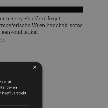
ennessey Blackbird krijgt
tmosferische V8 en handbak: soms
s eenvoud leuker
aug
×
keer te
tentie- en
 heeft verstrekt