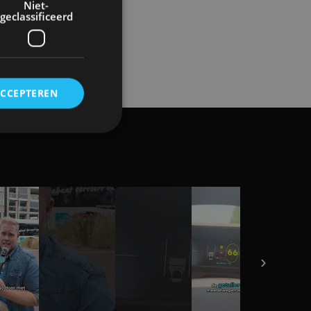
Niet-
geclassificeerd
ACCEPTEREN
rd
elding en
ervice om
›
es van de bezoeker
unen van de
den van