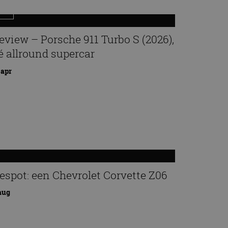
eview – Porsche 911 Turbo S (2026),
é allround supercar
 apr
espot: een Chevrolet Corvette Z06
aug