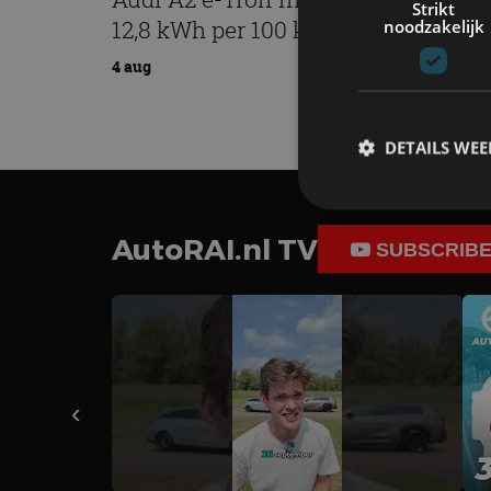
Strikt
12,8 kWh per 100 kilometer
noodzakelijk
4 aug
DETAILS WE
AutoRAI.nl TV
SUBSCRIB
S
Strikt noodzakelijke
accountbeheer. De we
Naam
cf_clearance
‹