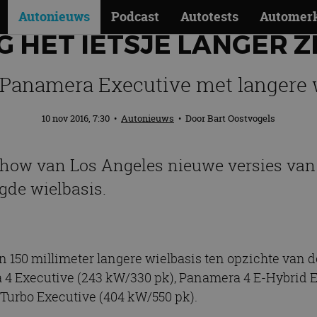
Autonieuws
Podcast
Autotests
Automer
 HET IETSJE LANGER Z
Panamera Executive met langere 
10 nov 2016, 7:30
•
Autonieuws
• Door
Bart Oostvogels
oshow van Los Angeles nieuwe versies va
gde wielbasis.
 150 millimeter langere wielbasis ten opzichte van d
a 4 Executive (243 kW/330 pk), Panamera 4 E-Hybrid 
Turbo Executive (404 kW/550 pk).