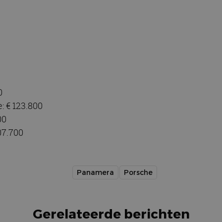
0
 € 123.800
00
07.700
Panamera
Porsche
Gerelateerde berichten