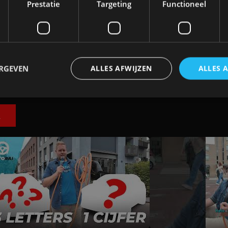
Prestatie
Targeting
Functioneel
goedkoop als een Renault Twingo
4 aug
ERGEVEN
ALLES AFWIJZEN
ALLES 
E
trikt noodzakelijk
Prestatie
Targeting
Functioneel
Niet-geclassificee
 cookies maken de kernfunctionaliteiten van de website mogelijk, zoals gebruikersaanm
bsite kan niet goed worden gebruikt zonder de strikt noodzakelijke cookies.
Aanbieder
/
Vervaldatum
Omschrijving
Domein
1 jaar
Deze cookie wordt gebruikt door de CloudFlare-s
Cloudflare,
vertrouwd webverkeer te identificeren en alle
Inc.
beveiligingsbeperkingen op basis van het IP-adr
.autorai.nl
te omzeilen. Het is essentieel voor het onderste
veiligheid van een website functies en in het bie
bescherming tegen kwaadaardige bezoekers.