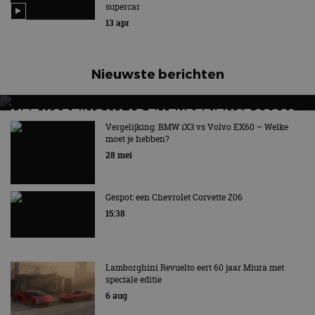
supercar
13 apr
Nieuwste berichten
MET KORTING NAAR EV EXPERIENCE 2026?
AUTORAI REGELT HET!
Vergelijking: BMW iX3 vs Volvo EX60 – Welke
moet je hebben?
EV Experience 2026 van 24 tot 26 september
28 mei
Gespot: een Chevrolet Corvette Z06
15:38
Lamborghini Revuelto eert 60 jaar Miura met
speciale editie
6 aug