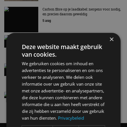
Carbon fibre op je laadkabel: nergens voor nodig,
en precies daarom geweldig
5 aug
×
Hennessey Blackbird krijgt atmosferische V8 en
handbak: soms is eenvoud leuker
Deze website maakt gebruik
5 aug
van cookies.
We gebruiken cookies om inhoud en
Audi A2 e-Tron mikt op verbruik van 12,8 kWh
advertenties te personaliseren en om ons
per 100 kilometer
verkeer te analyseren. We delen ook
4 aug
informatie over uw gebruik van onze site
met onze advertentie- en analysepartners,
Elektrische Geely E2 (tijdelijk) net zo goedkoop
die deze kunnen combineren met andere
als een Renault Twingo
informatie die u aan hen heeft verstrekt of
4 aug
die zij hebben verzameld door uw gebruik
van hun diensten.
Privacybeleid