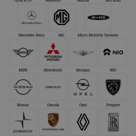
Lynk & Co
Maserati
Mazda
McLaren
Mercedes-Benz
MG
Micro Mobility Systems
MINI
Mitsubishi
Morgan
NIO
Nissan
Omoda
Opel
Peugeot