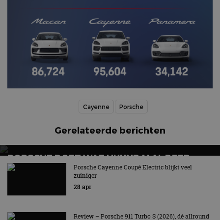
Cayenne
Porsche
Gerelateerde berichten
PORSCHE DOET WAT HYUNDAI AL DEED
Porsche Cayenne Coupé Electric blijkt veel
Zelf schakelen met E-Shift!
zuiniger
28 apr
Review – Porsche 911 Turbo S (2026), dé allround