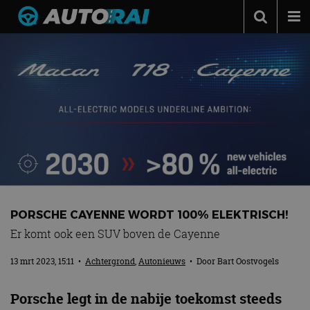
Autonieuws
Podcast
Autotests
Automerken
Adverteren
Contact
MotorRAI.nl
PORSCHE CAYENNE WORDT 100% ELEKTRISCH!
Er komt ook een SUV boven de Cayenne
13 mrt 2023, 15:11
•
Achtergrond
,
Autonieuws
• Door
Bart Oostvogels
Porsche legt in de nabije toekomst steeds