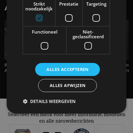
Strikt
Prestatie
Targeting
AutoRAI.nl TV
noodzakelijk
SUBSCRIBE
Functioneel
Niet-
geclassificeerd
Raad jij onze nieuwe duurtester? -
De Renault Twingo heeft een
ALLES ACCEPTEREN
AutoRAI TV
opvallende snelheidsmeter! -
AutoRAI TV
ALLES AFWIJZEN
DETAILS WEERGEVEN
Alle automerken
Selecteer een merk voor meer informatie, modellen
en alle nieuwsberichten
Strikt noodzakelijk
Prestatie
Targeting