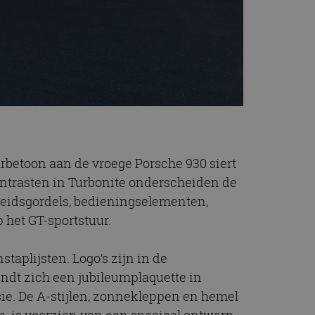
eerbetoon aan de vroege Porsche 930 siert
ntrasten in Turbonite onderscheiden de
heidsgordels, bedieningselementen,
 het GT-sportstuur.
taplijsten. Logo’s zijn in de
ndt zich een jubileumplaquette in
ie. De A-stijlen, zonnekleppen en hemel
n, is voorzien van een speciaal ontwerp