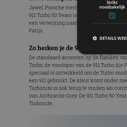
Strikt
noodzakelijk
Jawel, Porsche viert de 50e verjaardag v
911 Turbo 50 Years is gebaseerd op de hui
een verwijzing naar het jaar waarin de 
Parijs.
DETAILS WE
Zo herken je de 911 Turbo 50 Year
De standaard accenten op de flanken van
Turbo, de voorloper van de 911 Turbo die P
S
speciaal is ontwikkeld om de Turbo-mode
Strikt noodzakelijke
een 911 gebruikt. De kleur komt onder m
accountbeheer. De we
Turbonite is ook terug te vinden als cont
Naam
van Anthracite Grey. De 911 Turbo 50 Yea
Turbonite.
cf_clearance