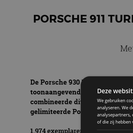
PORSCHE 911 TUR
Met
De Porsche 930 Turbo verlegde 
Deze websit
toonaangevende turbotechniek v
combineerde dit met een uniek 
We gebruiken coo
analyseren. We de
gelimiteerde Porsche 911 Turbo 
analysepartners,
of die zij hebbe
1.974 exemplaren