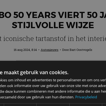
BO 50 YEARS VIERT 50 J
STIJLVOLLE WIJZE
 iconische tartanstof in het interi
16 aug 2024, 8:14
•
Autonieuws
• Door
Bart Oostvogels
in 1974 de grenzen van wat mogelijk was.
e maakt gebruik van cookies.
an de 917/10 en 917/30 raceauto’s toe in
ontwerp en ongekende bruikbaarheid voor
kies om inhoud en advertenties te personaliseren en om ons ver
len ook informatie over uw gebruik van onze site met onze adver
50 Years eert en herinterpreteert Porsche
 die deze kunnen combineren met andere informatie die u aan hen
n verzameld door uw gebruik van hun diensten.
Privacybeleid