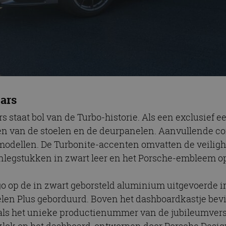
ears
rs staat bol van de Turbo-historie. Als een exclusief 
en van de stoelen en de deurpanelen. Aanvullende co
S-modellen. De Turbonite-accenten omvatten de veilig
inlegstukken in zwart leer en het Porsche-embleem op
go op de in zwart geborsteld aluminium uitgevoerde ins
len Plus geborduurd. Boven het dashboardkastje bevi
als het unieke productienummer van de jubileumvers
klok op het dashboard, ontworpen door Porsche Desig