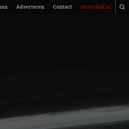
ken
Adverteren
Contact
MotorRAI.nl