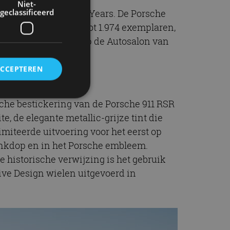
Niet-
geclassificeerd
met deze 911 Turbo 50 Years. De Porsche
odel is gelimiteerd tot 1.974 exemplaren,
m 930 – debuteerde op de Autosalon van
ACCEPTEREN
che bestickering van de Porsche 911 RSR
e, de elegante metallic-grijze tint die
rd
miteerde uitvoering voor het eerst op
elding en
tankdop en in het Porsche embleem.
e historische verwijzing is het gebruik
sive Design wielen uitgevoerd in
ervice om
es van de bezoeker
unen van de
den van