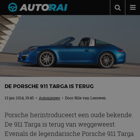
Autonieuws
Podcast
Autotests
Automerken
Adverteren
Contact
DE PORSCHE 911 TARGA IS TERUG
MotorRAI.nl
13 jan 2014, 19:45
•
Autonieuws
• Door
Nile van Leeuwen
Porsche herintroduceert een oude bekende.
De 911 Targa is terug van weggeweest.
Evenals de legendarische Porsche 911 Targa