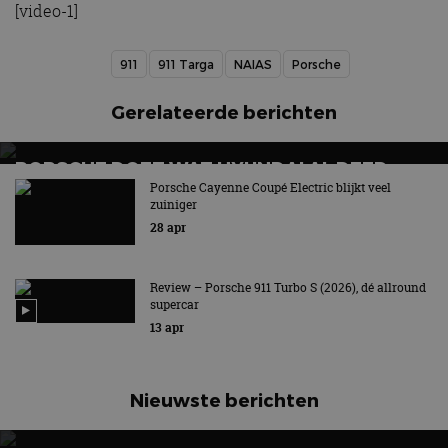
[video-1]
911
911 Targa
NAIAS
Porsche
Gerelateerde berichten
PORSCHE DOET WAT HYUNDAI AL DEED
Porsche Cayenne Coupé Electric blijkt veel
Zelf schakelen met E-Shift!
zuiniger
28 apr
Review – Porsche 911 Turbo S (2026), dé allround
supercar
13 apr
Nieuwste berichten