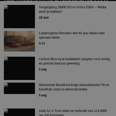
MET KORTING NAAR EV EXPERIENCE 2026?
AUTORAI REGELT HET!
Vergelijking: BMW iX3 vs Volvo EX60 – Welke
moet je hebben?
EV Experience 2026 van 24 tot 26 september
28 mei
Lamborghini Revuelto eert 60 jaar Miura met
speciale editie
9:33
Carbon fibre op je laadkabel: nergens voor nodig,
en precies daarom geweldig
5 aug
Hennessey Blackbird krijgt atmosferische V8 en
handbak: soms is eenvoud leuker
5 aug
Audi A2 e-Tron mikt op verbruik van 12,8 kWh
per 100 kilometer