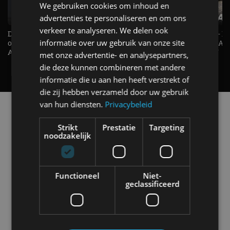
We gebruiken cookies om inhoud en
advertenties te personaliseren en om ons
verkeer te analyseren. We delen ook
De Renault Twingo heeft een
De perfecte (gezins)taxi? - 
informatie over uw gebruik van onze site
opvallende snelheidsmeter! -
ES500e (2026) - REVIEW - AL
AutoRAI TV
UITGELEGD! - AutoRAI TV
met onze advertentie- en analysepartners,
die deze kunnen combineren met andere
informatie die u aan hen heeft verstrekt of
die zij hebben verzameld door uw gebruik
van hun diensten.
Privacybeleid
Alle automerken
Selecteer een merk voor meer informatie, modellen
Strikt
Prestatie
Targeting
en alle nieuwsberichten
noodzakelijk
Functioneel
Niet-
geclassificeerd
Abarth
Aiways
Alfa Romeo
Alpine