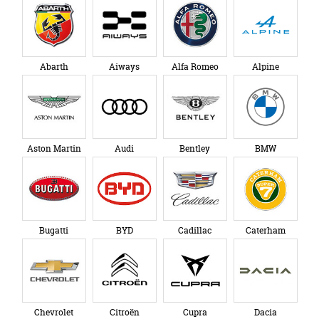
Abarth
Aiways
Alfa Romeo
Alpine
Aston Martin
Audi
Bentley
BMW
Bugatti
BYD
Cadillac
Caterham
Chevrolet
Citroën
Cupra
Dacia