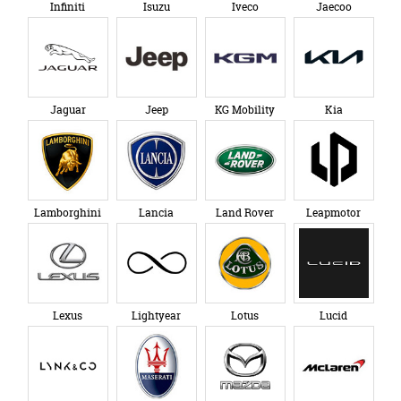
Infiniti
Isuzu
Iveco
Jaecoo
Jaguar
Jeep
KG Mobility
Kia
Lamborghini
Lancia
Land Rover
Leapmotor
Lexus
Lightyear
Lotus
Lucid