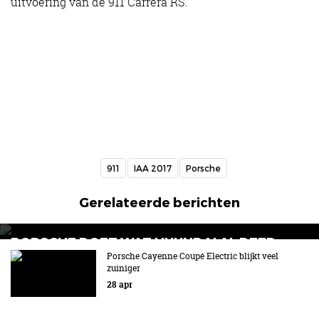
uitvoering van de 911 Carrera RS.
911
IAA 2017
Porsche
Gerelateerde berichten
PORSCHE DOET WAT HYUNDAI AL DEED
Porsche Cayenne Coupé Electric blijkt veel
Zelf schakelen met E-Shift!
zuiniger
28 apr