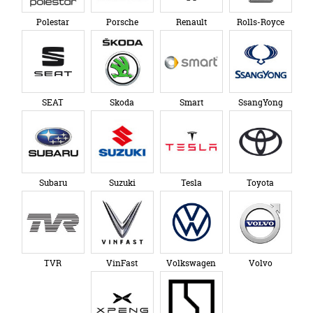
Polestar
Porsche
Renault
Rolls-Royce
SEAT
Skoda
Smart
SsangYong
Subaru
Suzuki
Tesla
Toyota
TVR
VinFast
Volkswagen
Volvo