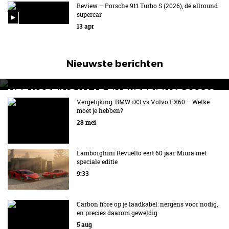
Review – Porsche 911 Turbo S (2026), dé allround
supercar
13 apr
Nieuwste berichten
MET KORTING NAAR EV EXPERIENCE 2026?
AUTORAI REGELT HET!
Vergelijking: BMW iX3 vs Volvo EX60 – Welke
moet je hebben?
EV Experience 2026 van 24 tot 26 september
28 mei
Lamborghini Revuelto eert 60 jaar Miura met
speciale editie
9:33
Carbon fibre op je laadkabel: nergens voor nodig,
en precies daarom geweldig
5 aug