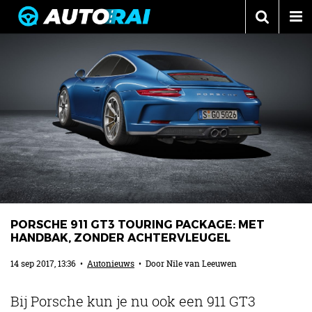
Autonieuws
Podcast
Autotests
Automerken
Adverteren
Contact
MotorRAI.nl
PORSCHE 911 GT3 TOURING PACKAGE: MET
HANDBAK, ZONDER ACHTERVLEUGEL
14 sep 2017, 13:36
•
Autonieuws
• Door
Nile van Leeuwen
Bij Porsche kun je nu ook een 911 GT3