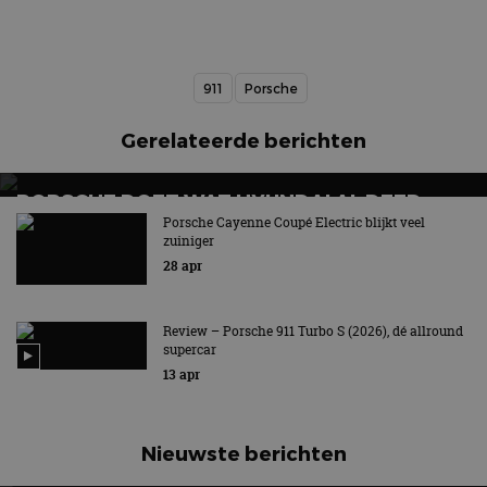
911
Porsche
Gerelateerde berichten
PORSCHE DOET WAT HYUNDAI AL DEED
Porsche Cayenne Coupé Electric blijkt veel
Zelf schakelen met E-Shift!
zuiniger
28 apr
Review – Porsche 911 Turbo S (2026), dé allround
supercar
13 apr
Nieuwste berichten