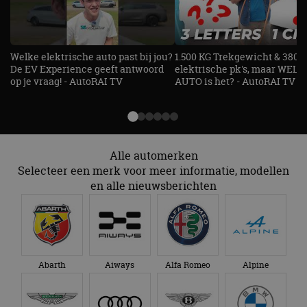
Functioneel
Niet-geclassificeerd
Strikt noodzakelijke cookies maken de
kernfunctionaliteiten van de website mogelijk, zoals
Welke elektrische auto past bij jou?
1.500 KG Trekgewicht & 380
gebruikersaanmelding en accountbeheer. De
De EV Experience geeft antwoord
elektrische pk's, maar WELK
website kan niet goed worden gebruikt zonder de
op je vraag! - AutoRAI TV
AUTO is het? - AutoRAI TV
strikt noodzakelijke cookies.
Aanbieder
/
Naam
Vervaldatum
Omschrijv
Domein
cf_clearance
1 jaar
Deze cooki
Cloudflare,
gebruikt d
Inc.
CloudFlare
Alle automerken
.autorai.nl
vertrouwd
Selecteer een merk voor meer informatie, modellen
te identific
beveiligin
en alle nieuwsberichten
op basis va
adres van 
te omzeilen
essentieel 
ondersteu
veiligheid 
website fun
het bieden
Abarth
Aiways
Alfa Romeo
Alpine
beschermi
kwaadaard
bezoekers.