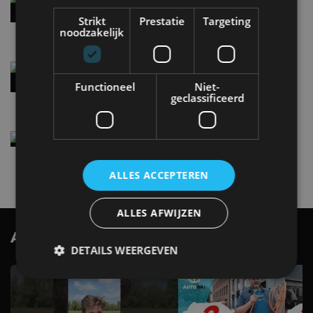
handbak: soms is eenvoud leuker
Strikt
Prestatie
Targeting
5 aug
noodzakelijk
Audi A2 e-Tron mikt op verbruik van 12,8 kWh
per 100 kilometer
Functioneel
Niet-
4 aug
geclassificeerd
Elektrische Geely E2 (tijdelijk) net zo goedkoop
als een Renault Twingo
4 aug
ALLES ACCEPTEREN
ALLES AFWIJZEN
AutoRAI.nl TV
SUBSCRIBE
DETAILS WEERGEVEN
Strikt noodzakelijk
Prestatie
Targeting