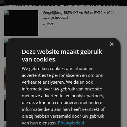
MET KORTING NAAR EV EXPERIENCE 2026?
AUTORAI REGELT HET!
Vergelijking: BMW iX3 vs Volvo EX60 – Welke
moet je hebben?
EV Experience 2026 van 24 tot 26 september
28 mei
Gespot: een Chevrolet Corvette Z06
×
7 aug
Deze website maakt gebruik
van cookies.
We gebruiken cookies om inhoud en
Lamborghini Revuelto eert 60 jaar Miura met
speciale editie
advertenties te personaliseren en om ons
6 aug
verkeer te analyseren. We delen ook
informatie over uw gebruik van onze site
met onze advertentie- en analysepartners,
Carbon fibre op je laadkabel: nergens voor nodig,
die deze kunnen combineren met andere
en precies daarom geweldig
informatie die u aan hen heeft verstrekt of
5 aug
die zij hebben verzameld door uw gebruik
van hun diensten.
Privacybeleid
Hennessey Blackbird krijgt atmosferische V8 en