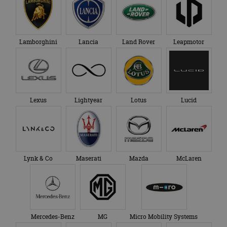
Lamborghini
Lancia
Land Rover
Leapmotor
Lexus
Lightyear
Lotus
Lucid
Lynk & Co
Maserati
Mazda
McLaren
Mercedes-Benz
MG
Micro Mobility Systems