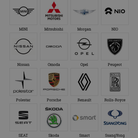
MINI
Mitsubishi
Morgan
NIO
Nissan
Omoda
Opel
Peugeot
Polestar
Porsche
Renault
Rolls-Royce
SEAT
Skoda
Smart
SsangYong