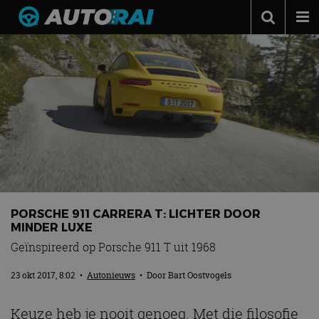
Autonieuws
Podcast
Autotests
Automerken
Adverteren
Contact
MotorRAI.nl
PORSCHE 911 CARRERA T: LICHTER DOOR
MINDER LUXE
Geïnspireerd op Porsche 911 T uit 1968
23 okt 2017, 8:02
•
Autonieuws
• Door
Bart Oostvogels
Keuze heb je nooit genoeg. Met die filosofie