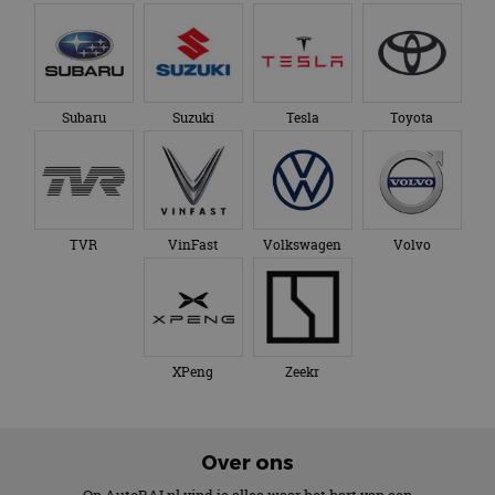
Subaru
Suzuki
Tesla
Toyota
TVR
VinFast
Volkswagen
Volvo
XPeng
Zeekr
Over ons
Op AutoRAI.nl vind je alles waar het hart van een