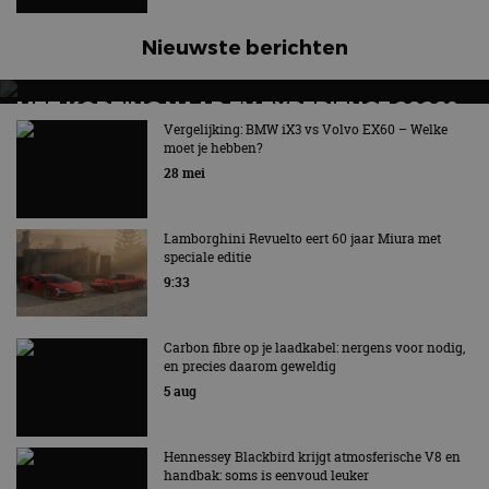
Nieuwste berichten
MET KORTING NAAR EV EXPERIENCE 2026?
AUTORAI REGELT HET!
Vergelijking: BMW iX3 vs Volvo EX60 – Welke
moet je hebben?
EV Experience 2026 van 24 tot 26 september
28 mei
Lamborghini Revuelto eert 60 jaar Miura met
speciale editie
9:33
Carbon fibre op je laadkabel: nergens voor nodig,
en precies daarom geweldig
5 aug
Hennessey Blackbird krijgt atmosferische V8 en
handbak: soms is eenvoud leuker