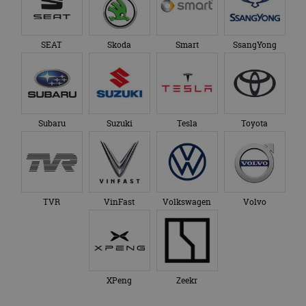
SEAT
Skoda
Smart
SsangYong
Subaru
Suzuki
Tesla
Toyota
TVR
VinFast
Volkswagen
Volvo
XPeng
Zeekr