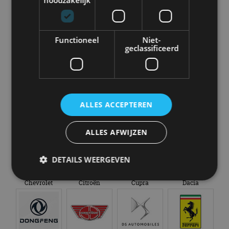
noodzakelijk
Abarth
Aiways
Alfa Romeo
Alpine
Functioneel
Niet-
geclassificeerd
Aston Martin
Audi
Bentley
BMW
ALLES ACCEPTEREN
Bugatti
BYD
Cadillac
Caterham
ALLES AFWIJZEN
DETAILS WEERGEVEN
Chevrolet
Citroën
Cupra
Dacia
Strikt noodzakelijk
Prestatie
Targeting
Functioneel
Niet-geclassificeerd