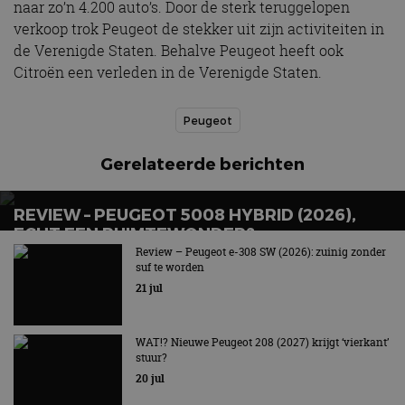
naar zo’n 4.200 auto’s. Door de sterk teruggelopen
verkoop trok Peugeot de stekker uit zijn activiteiten in
de Verenigde Staten. Behalve Peugeot heeft ook
Citroën een verleden in de Verenigde Staten.
Peugeot
Gerelateerde berichten
REVIEW – PEUGEOT 5008 HYBRID (2026),
ECHT EEN RUIMTEWONDER?
Review – Peugeot e-308 SW (2026): zuinig zonder
Gul en zuinig tegelijk!
suf te worden
21 jul
WAT!? Nieuwe Peugeot 208 (2027) krijgt ‘vierkant’
stuur?
20 jul