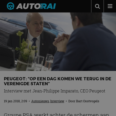
Autonieuws
Podcast
Autotests
Automerken
Adverteren
Contact
MotorRAI.nl
PEUGEOT: “OP EEN DAG KOMEN WE TERUG IN DE
VERENIGDE STATEN”
Interview met Jean-Philippe Imparato, CEO Peugeot
19 jan 2018, 2:09
•
Autonieuws
,
Interview
• Door
Bart Oostvogels
Groupe PSA werkt achter de schermen aan