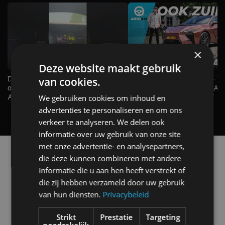
×
Deze website maakt gebruik
De Renault Twingo heeft een
De perfecte (gezins)taxi? - 
van cookies.
opvallende snelheidsmeter! -
ES500e (2026) - REVIEW - AL
AutoRAI TV
UITGELEGD! - AutoRAI TV
We gebruiken cookies om inhoud en
advertenties te personaliseren en om ons
verkeer te analyseren. We delen ook
informatie over uw gebruik van onze site
met onze advertentie- en analysepartners,
Alle automerken
die deze kunnen combineren met andere
Selecteer een merk voor meer informatie, modellen
informatie die u aan hen heeft verstrekt of
en alle nieuwsberichten
die zij hebben verzameld door uw gebruik
van hun diensten.
Privacybeleid
Strikt
Prestatie
Targeting