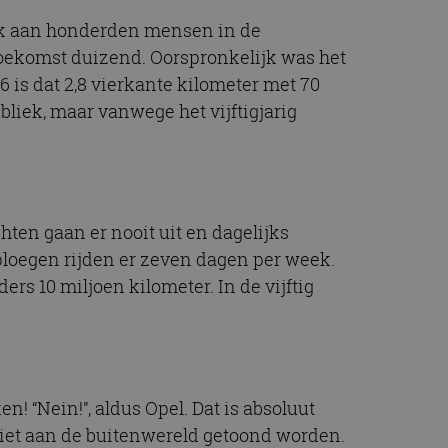
t.com-service om de
De cookie-banner
werk aan honderden mensen in de
 te werken.
toekomst duizend. Oorspronkelijk was het
 is dat 2,8 vierkante kilometer met 70
chrijving
bliek, maar vanwege het vijftigjarig
ytics - wat een
alyseservice van
e leveren, zoals
s te onderscheiden
s klant-ID. Het is
ebruikt om
hten gaan er nooit uit en dagelijks
voor de
matie uit over hoe
rtenties die de
e ploegen rijden er zeven dagen per week.
 bezocht.
sessiestatus te
ers 10 miljoen kilometer. In de vijftig
matie uit over hoe
rtenties die de
 bezocht.
n! “Nein!”, aldus Opel. Dat is absoluut
iet aan de buitenwereld getoond worden.