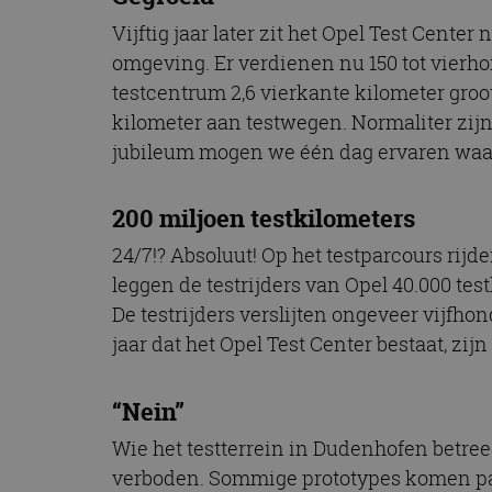
CookieScriptConse
Vijftig jaar later zit het Opel Test Cen
omgeving. Er verdienen nu 150 tot vierh
testcentrum 2,6 vierkante kilometer groo
Naam
kilometer aan testwegen. Normaliter zijn
Naam
omx_consent
Aanbiede
jubileum mogen we één dag ervaren waar 
Naam
Domein
g_id_202604151153
_ga
_fbp
Meta Pla
200 miljoen testkilometers
Inc.
.autorai.n
24/7!? Absoluut! Op het testparcours rijd
_gcl_au
Google L
.autorai.n
leggen de testrijders van Opel 40.000 tes
_ga_SC6JKZPPKY
De testrijders verslijten ongeveer vijfhon
IDE
Google L
.doublecl
jaar dat het Opel Test Center bestaat, zijn
“Nein”
Wie het testterrein in Dudenhofen betreed
verboden. Sommige prototypes komen pas