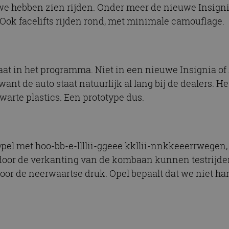
we hebben zien rijden. Onder meer de nieuwe Insigni
 Ook facelifts rijden rond, met minimale camouflage.
taat in het programma. Niet in een nieuwe Insignia o
 want de auto staat natuurlijk al lang bij de dealers. 
warte plastics. Een prototype dus.
 Opel met hoo-bb-e-llllii-ggeee kkllii-nnkkeeerrwegen,
 door de verkanting van de kombaan kunnen testrijder
 door de neerwaartse druk. Opel bepaalt dat we niet ha