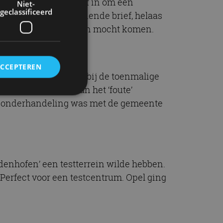
 schakelde een bedrijf in om een
Niet-
geclassificeerd
ef een mooie begeleidende brief, helaas
tcentrum in Dudenhofen mocht komen.
ACCEPTEREN
 de stad Dudenhofen, bij de toenmalige
 De burgemeester van het ‘foute’
 in onderhandeling was met de gemeente
rd
elding en
udenhofen’ een testterrein wilde hebben.
Perfect voor een testcentrum. Opel ging
ervice om
es van de bezoeker
unen van de
den van