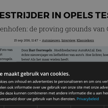
ESTRIJDER IN OPELS T
enhofen: de proving grounds van 
15 sep 2016, 11:47
•
Autonieuws
,
Interview
,
Klassiekers
Door
Bart Oostvogels
. Hoofdredacteur AutoRAI.nl. Een
échte nieuwsjager en liefhebber van auto’s. Hoe lichter, ho
beter! Als het maar wielen heeft.
e maakt gebruik van cookies.
at jaar in het Duitse Dudenhofen het Opel 
kies om inhoud en advertenties te personaliseren en om ons ver
iet invullen van een postcode. We leggen
len ook informatie over uw gebruik van onze site met onze adver
 die deze kunnen combineren met andere informatie die u aan hen
n verzameld door uw gebruik van hun diensten.
Privacybeleid