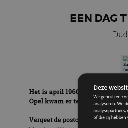
EEN DAG T
Dud
Deze websit
Het is april 1966. Opel opent d
We gebruiken coo
Opel kwam er terecht door het n
analyseren. We de
analysepartners,
of die zij hebbe
Vergeet de postcode niet