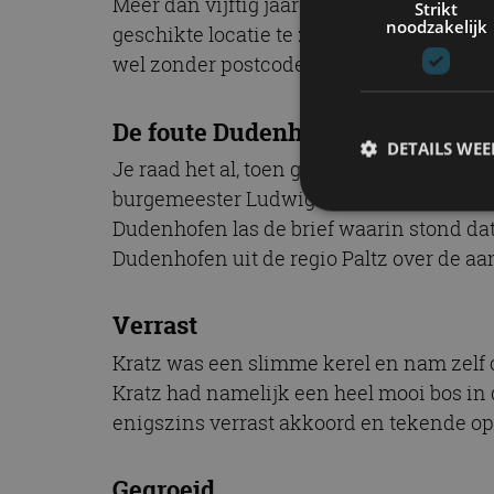
Meer dan vijftig jaar geleden had Opel z
Strikt
noodzakelijk
geschikte locatie te zoeken. Het oog vie
wel zonder postcode, aan de ‘burgemees
De foute Dudenhofen
DETAILS WE
Je raad het al, toen ging het mis. Door 
burgemeester Ludwig Kratz. Er zijn twee 
Dudenhofen las de brief waarin stond dat
Dudenhofen uit de regio Paltz over de aan
S
Strikt noodzakelijke
accountbeheer. De we
Verrast
Naam
Kratz was een slimme kerel en nam zelf c
Kratz had namelijk een heel mooi bos in
cf_clearance
enigszins verrast akkoord en tekende op
Gegroeid