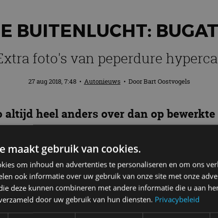
DE BUITENLUCHT: BUGAT
Extra foto's van peperdure hyperca
27 aug 2018, 7:48
•
Autonieuws
• Door
Bart Oostvogels
 altijd heel anders over dan op bewerkte
onder spectaculair uit. In het echt stelt d
e
nieuwe Bugatti
.
e maakt gebruik van cookies.
kies om inhoud en advertenties te personaliseren en om ons ver
len ook informatie over uw gebruik van onze site met onze adver
 die deze kunnen combineren met andere informatie die u aan hen
vo is gebaseerd op de Chiron, maar is door aanpassin
n verzameld door uw gebruik van hun diensten.
Privacybeleid
. Achterin schuilt een 8,0-liter W16-motor met vier tu