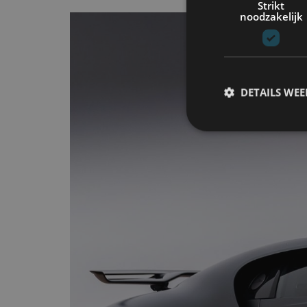
Strikt
noodzakelijk
DETAILS WE
S
Strikt noodzakelijke
accountbeheer. De we
Naam
cf_clearance