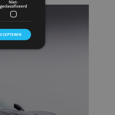
Niet-
geclassificeerd
ACCEPTEREN
rd
elding en
ervice om
es van de bezoeker
unen van de
den van