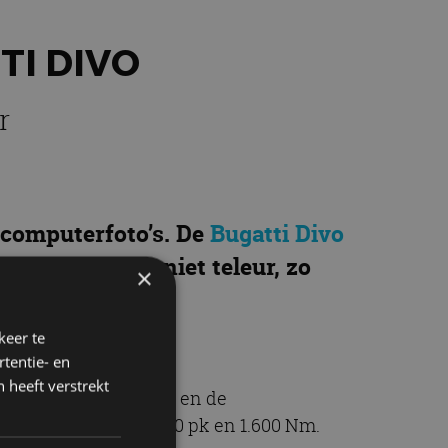
TI DIVO
r
 computerfoto’s. De
Bugatti Divo
e hypercar ook niet teleur, zo
×
keer te
tentie- en
 heeft verstrekt
gen aan het onderstel en de
rbo’s: goed voor 1.500 pk en 1.600 Nm.