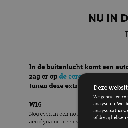
NU IN 
In de buitenlucht komt een auto
zag er op
de eerste foto’s
al bijz
tonen deze extra foto’s van dez
Deze websit
We gebruiken coo
W16
analyseren. We de
analysepartners,
Nog even in een notendop: De Bugatti Di
of die zij hebbe
aerodynamica een stuk sportiever gemaakt