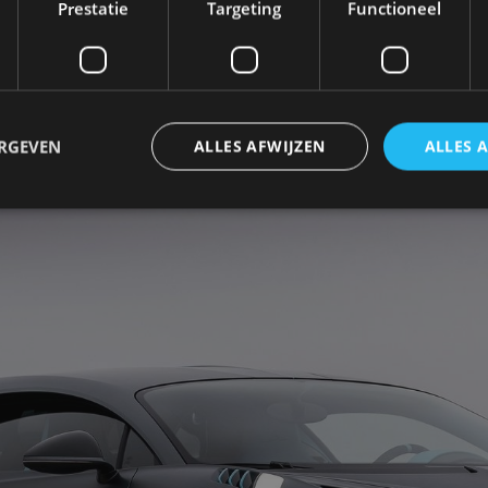
Prestatie
Targeting
Functioneel
ERGEVEN
ALLES AFWIJZEN
ALLES 
trikt noodzakelijk
Prestatie
Targeting
Functioneel
Niet-geclassificee
 cookies maken de kernfunctionaliteiten van de website mogelijk, zoals gebruikersaanm
bsite kan niet goed worden gebruikt zonder de strikt noodzakelijke cookies.
Aanbieder
/
Vervaldatum
Omschrijving
Domein
1 jaar
Deze cookie wordt gebruikt door de CloudFlare-s
Cloudflare,
vertrouwd webverkeer te identificeren en alle
Inc.
beveiligingsbeperkingen op basis van het IP-adr
.autorai.nl
te omzeilen. Het is essentieel voor het onderste
veiligheid van een website functies en in het bie
bescherming tegen kwaadaardige bezoekers.