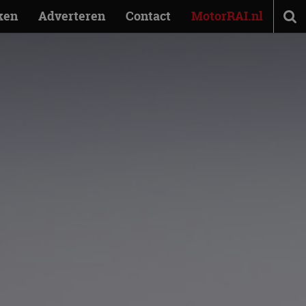
ken
Adverteren
Contact
MotorRAI.nl