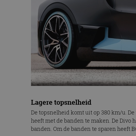
CookieScriptConse
Naam
Naam
omx_consent
Aanbiede
Naam
Domein
g_id_202604151153
_ga
_fbp
Meta Pla
Inc.
.autorai.n
_gcl_au
Google L
.autorai.n
_ga_SC6JKZPPKY
IDE
Google L
.doublecl
Lagere topsnelheid
De topsnelheid komt uit op 380 km/u. De
heeft met de banden te maken. De Divo h
banden. Om de banden te sparen heeft B