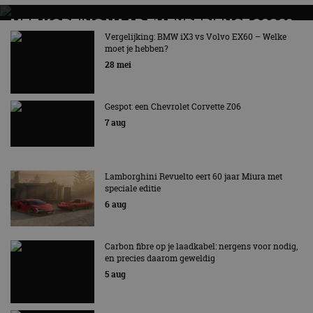
MET KORTING NAAR EV EXPERIENCE 2026?
AUTORAI REGELT HET!
Vergelijking: BMW iX3 vs Volvo EX60 – Welke
moet je hebben?
EV Experience 2026 van 24 tot 26 september
28 mei
Gespot: een Chevrolet Corvette Z06
7 aug
Lamborghini Revuelto eert 60 jaar Miura met
speciale editie
6 aug
Carbon fibre op je laadkabel: nergens voor nodig,
en precies daarom geweldig
5 aug