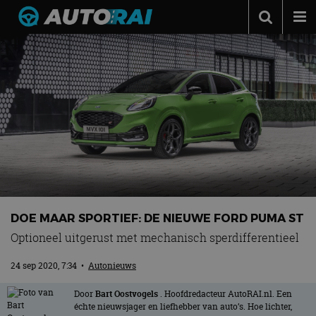
Autonieuws
Podcast
Autotests
Automerken
Adverteren
Contact
MotorRAI.nl
DOE MAAR SPORTIEF: DE NIEUWE FORD PUMA ST
Optioneel uitgerust met mechanisch sperdifferentieel
24 sep 2020, 7:34
•
Autonieuws
Door
Bart Oostvogels
. Hoofdredacteur AutoRAI.nl. Een
échte nieuwsjager en liefhebber van auto’s. Hoe lichter,