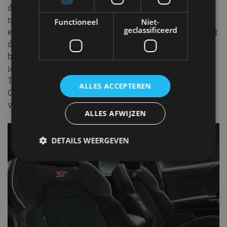
de motor in toeren en blijft draaien op het
maximumtoerental. In het instrumentencluster is dan
Functioneel
Niet-
geclassificeerd
een meter zichtbaar die ‘volloopt’ en aangeeft wanneer
de auto klaar is om weg te sprinten. Zodra de
bestuurder de koppeling loslaat, maakt de auto een
ideale start met behulp van ESC, tractiecontrole,
Torque Vectoring Control en Torque Steer
ALLES ACCEPTEREN
Compensation, de systemen die optimaal de afgifte
van het vermogen en het koppel regelen.
ALLES AFWIJZEN
DETAILS WEERGEVEN
Strikt noodzakelijk
Prestatie
Targeting
Functioneel
Niet-geclassificeerd
Strikt noodzakelijke cookies maken de
kernfunctionaliteiten van de website mogelijk, zoals