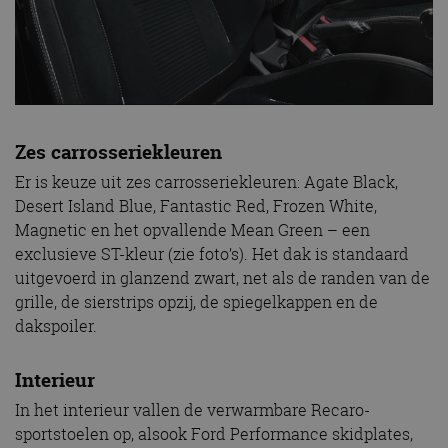
gebruikersaanmelding en accountbeheer. De
website kan niet goed worden gebruikt zonder de
strikt noodzakelijke cookies.
Aanbieder
/
Naam
Vervaldatum
Omschrijv
Domein
cf_clearance
1 jaar
Deze cooki
Cloudflare,
gebruikt d
Inc.
CloudFlare
.autorai.nl
Zes carrosseriekleuren
vertrouwd
te identific
Er is keuze uit zes carrosseriekleuren: Agate Black,
beveiligin
op basis va
Desert Island Blue, Fantastic Red, Frozen White,
adres van 
te omzeilen
Magnetic en het opvallende Mean Green – een
essentieel 
exclusieve ST-kleur (zie foto’s). Het dak is standaard
ondersteu
veiligheid 
uitgevoerd in glanzend zwart, net als de randen van de
website fun
het bieden
grille, de sierstrips opzij, de spiegelkappen en de
beschermi
dakspoiler.
kwaadaard
bezoekers.
CookieScriptConsent
4 weken 2
Deze cooki
CookieScript
Interieur
dagen
gebruikt d
autorai.nl
Google Privacy Policy
Cookie-Scr
In het interieur vallen de verwarmbare Recaro-
service om
cookievoo
sportstoelen op, alsook Ford Performance skidplates,
bezoekers 