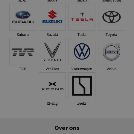
SEAT
Skoda
Smart
SsangYong
Subaru
Suzuki
Tesla
Toyota
TVR
VinFast
Volkswagen
Volvo
XPeng
Zeekr
Over ons