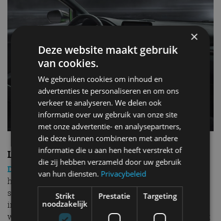
×
Deze website maakt gebruik
van cookies.
We gebruiken cookies om inhoud en
advertenties te personaliseren en om ons
verkeer te analyseren. We delen ook
informatie over uw gebruik van onze site
met onze advertentie- en analysepartners,
die deze kunnen combineren met andere
informatie die u aan hen heeft verstrekt of
Launch Control
die zij hebben verzameld door uw gebruik
De Puma
ST heeft ook launch control. (onderdeel van
van hun diensten.
Privacybeleid
het optionele Performance Pack). Dit systeem is in te
schakelen via knoppen op het stuur, waarbij in het 12,3
Strikt
Prestatie
Targeting
noodzakelijk
inch grote instrumentencluster een speciale grafische
weergave zichtbaar is. Met het gas volledig open klimt