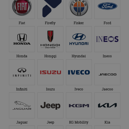
Fiat
Firefly
Fisker
Ford
Honda
Hongqi
Hyundai
Ineos
Infiniti
Isuzu
Iveco
Jaecoo
Jaguar
Jeep
KG Mobility
Kia