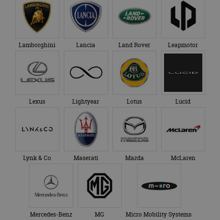
Lamborghini
Lancia
Land Rover
Leapmotor
Lexus
Lightyear
Lotus
Lucid
Lynk & Co
Maserati
Mazda
McLaren
Mercedes-Benz
MG
Micro Mobility Systems