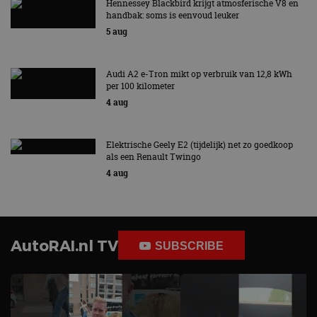
Hennessey Blackbird krijgt atmosferische V8 en
handbak: soms is eenvoud leuker
5 aug
Audi A2 e-Tron mikt op verbruik van 12,8 kWh
per 100 kilometer
4 aug
Elektrische Geely E2 (tijdelijk) net zo goedkoop
als een Renault Twingo
4 aug
AutoRAI.nl TV
SUBSCRIBE