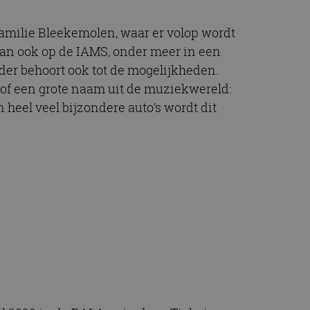
t.com-service om de
De cookie-banner
 te werken.
familie Bleekemolen, waar er volop wordt
at kan ook op de IAMS, onder meer in een
er behoort ook tot de mogelijkheden.
chrijving
 of een grote naam uit de muziekwereld:
 heel veel bijzondere auto’s wordt dit
ytics - wat een
alyseservice van
e leveren, zoals
s te onderscheiden
s klant-ID. Het is
ebruikt om
voor de
matie uit over hoe
rtenties die de
 bezocht.
sessiestatus te
matie uit over hoe
rtenties die de
 bezocht.