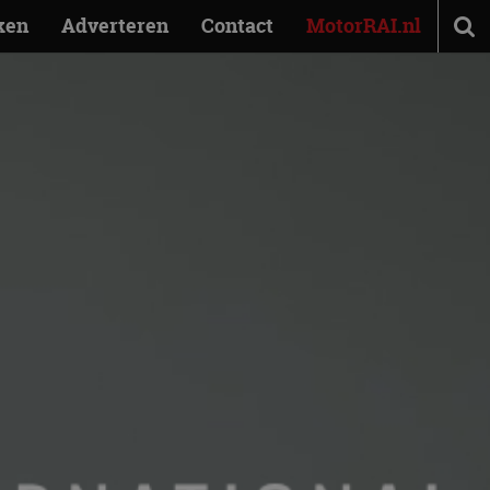
ken
Adverteren
Contact
MotorRAI.nl