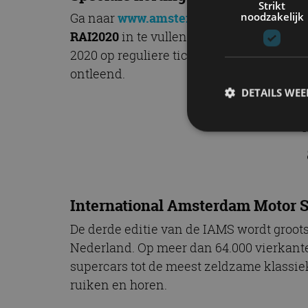
Strikt
noodzakelijk
Ga naar
www.amsterdammotorshow.com/
RAI2020
in te vullen voor een leuke extr
2020 op reguliere tickets (niet op Early 
ontleend.
DETAILS WE
“V
S
Strikt noodzakelijke
accountbeheer. De we
International Amsterdam Motor Sho
Naam
De derde editie van de IAMS wordt groot
Nederland. Op meer dan 64.000 vierkante
cf_clearance
supercars tot de meest zeldzame klassie
ruiken en horen.