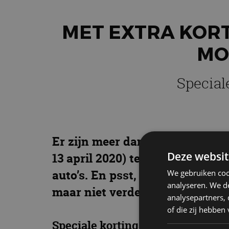
MET EXTRA KOR
MO
Special
Er zijn meer dan genoeg reden
Deze websit
13 april 2020) te bezoeken in 
auto’s. En psst, lezers van Aut
We gebruiken coo
analyseren. We de
maar niet verder vertellen.
analysepartners,
of die zij hebbe
Speciale kortingsactie