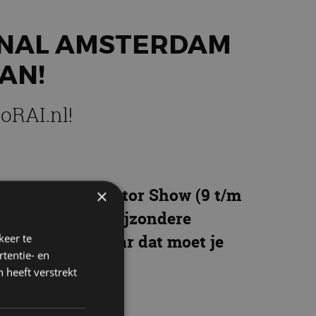
ONAL AMSTERDAM
AN!
oRAI.nl!
al Amsterdam Motor Show (9 t/m
×
r van de meest bijzondere
xtra korting… Maar dat moet je
keer te
tentie- en
 heeft verstrekt