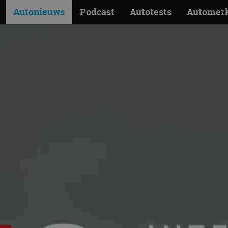
Autonieuws
Podcast
Autotests
Automer