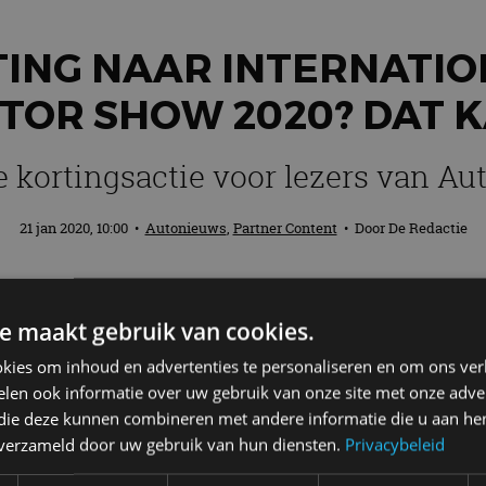
TING NAAR INTERNATI
TOR SHOW 2020? DAT K
e kortingsactie voor lezers van Aut
21 jan 2020, 10:00
•
Autonieuws
,
Partner Content
• Door
De Redactie
en om de 2020-editie van de Internation
e maakt gebruik van cookies.
de RAI Amsterdam. Je geniet er onder mee
oRAI.nl bestellen tickets met een leuke e
kies om inhoud en advertenties te personaliseren en om ons ver
len ook informatie over uw gebruik van onze site met onze adver
 die deze kunnen combineren met andere informatie die u aan hen
n verzameld door uw gebruik van hun diensten.
Privacybeleid