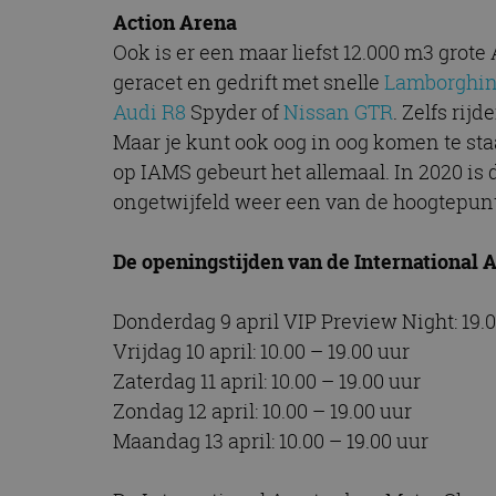
CookieScriptConse
Action Arena
Ook is er een maar liefst 12.000 m3 grot
geracet en gedrift met snelle
Lamborghin
Audi R8
Spyder of
Nissan GTR
. Zelfs rij
Naam
Naam
Maar je kunt ook oog in oog komen te st
omx_consent
Aanbiede
Naam
Domein
op IAMS gebeurt het allemaal. In 2020 is 
g_id_202604151153
_ga
_fbp
Meta Pla
ongetwijfeld weer een van de hoogtepun
Inc.
.autorai.n
De openingstijden van de International
_gcl_au
Google L
.autorai.n
_ga_SC6JKZPPKY
Donderdag 9 april VIP Preview Night: 19.0
IDE
Google L
.doublecl
Vrijdag 10 april: 10.00 – 19.00 uur
Zaterdag 11 april: 10.00 – 19.00 uur
Zondag 12 april: 10.00 – 19.00 uur
Maandag 13 april: 10.00 – 19.00 uur