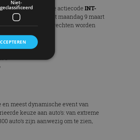
Niet-
geclassificeerd
 in de actieveldcode de actiecode
INT-
ag 20 januari tot en met maandag 9 maart
deze actie kunnen geen rechten worden
ACCEPTEREN
 de
”
rd
elding en
ste en meest dynamische event van
ieerde keuze aan auto’s: van extreme
ervice om
00 auto’s zijn aanwezig om te zien,
es van de bezoeker
unen van de
den van