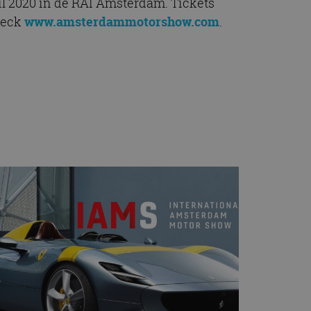
il 2020 in de RAI Amsterdam. Tickets
heck
www.amsterdammotorshow.com
.