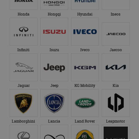
Honda
Hongqi
Hyundai
Ineos
Infiniti
Isuzu
Iveco
Jaecoo
Jaguar
Jeep
KG Mobility
Kia
Lamborghini
Lancia
Land Rover
Leapmotor