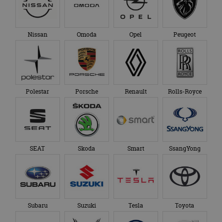
Nissan
Omoda
Opel
Peugeot
Polestar
Porsche
Renault
Rolls-Royce
SEAT
Skoda
Smart
SsangYong
Subaru
Suzuki
Tesla
Toyota