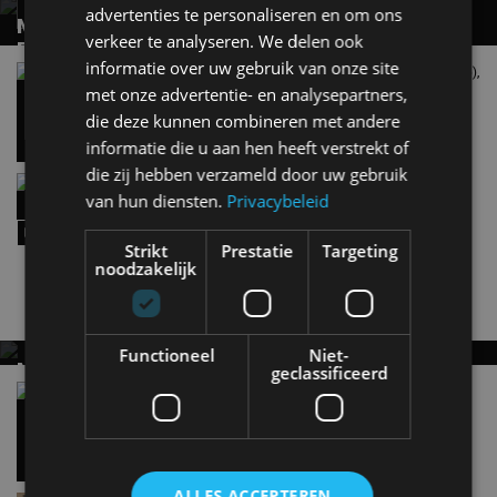
advertenties te personaliseren en om ons
MERCEDES-BENZ C-KLASSE ELECTRIC
verkeer te analyseren. We delen ook
ESTATE: REALISTISCH OF EEN FABELTJE?
informatie over uw gebruik van onze site
Review – Mercedes-Benz C-Klasse Electric (2026),
Het verlossende antwoord
doorgeslagen of doordacht?
met onze advertentie- en analysepartners,
30 jul
die deze kunnen combineren met andere
informatie die u aan hen heeft verstrekt of
die zij hebben verzameld door uw gebruik
De nieuwe Mercedes-Benz GLA (2026): een GLA
van hun diensten.
Privacybeleid
met superkrachten?
30 jul
Strikt
Prestatie
Targeting
noodzakelijk
Nieuwste berichten
Functioneel
Niet-
MET KORTING NAAR EV EXPERIENCE 2026?
geclassificeerd
AUTORAI REGELT HET!
Vergelijking: BMW iX3 vs Volvo EX60 – Welke
moet je hebben?
EV Experience 2026 van 24 tot 26 september
28 mei
ALLES ACCEPTEREN