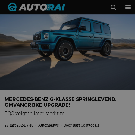
Autonieuws
Podcast
Autotests
Automerken
Adverteren
Contact
MotorRAI.nl
MERCEDES-BENZ G-KLASSE SPRINGLEVEND:
OMVANGRIJKE UPGRADE!
EQG volgt in later stadium
27 mrt 2024, 7:48
•
Autonieuws
• Door
Bart Oostvogels