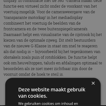
display. In combinatie met de 360°-camera maakt deze
functie een virtueel zicht onder de voorkant van het
voertuig mogelijk. Voor de cameraweergave van de
‘transparante motorkap’ in het mediadisplay
combineert het voertuig de beelden van de
frontcamera en de twee buitenspiegelcamera’s.
Daarnaast helpt een visualisatie van de rijstrook bij het
kiezen van de optimale rijweg. Dit stelt bestuurders
van de nieuwe G-Klasse in staat om snel te reageren
als dat nodig is – bijvoorbeeld bij het tegenkomen van
obstakels zoals puin of rotsblokken. De functie helpt
ook om heuveltoppen, taluds en afdalingen optimaal te
beoordelen als ze niet meer zichtbaar zijn door de
voorruit omdat de hoek te steil is.
×
G-Klasse
Mercedes-Benz
Deze website maakt gebruik
van cookies.
Gerelateerde berichten
We gebruiken cookies om inhoud en