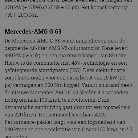
Mercedes-Benz G 450 d. Deze levert een vermogen van
270 kW (+15 kW) (367 pk + 20 pk). Het koppel bedraagt
750 (+200) Nm.
Mercedes-AMG G 63
De Mercedes-AMG G 63 wordt aangedreven door de
beproefde 4,0-liter AMG V8-biturbomotor. Deze levert
430 kW (585 pk) en een maximumkoppel van 850 Nm.
Nieuw is de combinatie met 48V-technologie en een
geïntegreerde startdynamo (ISG). Deze elektrificatie
zorgt kortstondig voor een extra boost van 15 kW (20
pk) vermogen en 200 Nm koppel. Vanuit stilstand heeft
de nieuwe Mercedes-AMG G 63 slechts 4,4 seconden
nodig om naar 100 km/h te accelereren. Deze
dynamische aandrijving gaat door tot een topsnelheid
van 220 km/u. Het optioneel leverbare AMG
Performance-pakket zorgt voor een topsnelheid van
240 km/u en een acceleratie van 0 naar 100 km/u in 4,3
seconden.