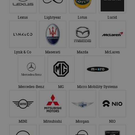
Lexus
Lightyear
Lotus
Lucid
Lynk & Co
Maserati
Mazda
McLaren
Mercedes-Benz
MG
Micro Mobility Systems
MINI
Mitsubishi
Morgan
NIO