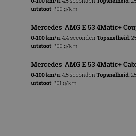
0-100 km/u
: 4,5 seconden
Topsnelheid
: 
CookieScriptConse
uitstoot
: 200 g/km
Mercedes-AMG E 53 4Matic+ Cou
Naam
0-100 km/u
: 4,4 seconden
Topsnelheid
: 
Naam
omx_consent
Aanbiede
Naam
uitstoot
: 200 g/km
Domein
g_id_202604151153
_ga
_fbp
Meta Pla
Inc.
Mercedes-AMG E 53 4Matic+ Cabr
.autorai.n
_gcl_au
Google L
0-100 km/u
: 4,5 seconden
Topsnelheid
: 
.autorai.n
uitstoot
: 201 g/km
_ga_SC6JKZPPKY
IDE
Google L
.doublecl