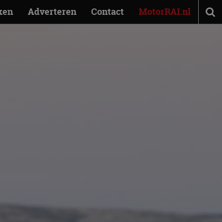
ken
Adverteren
Contact
MotorRAI.nl