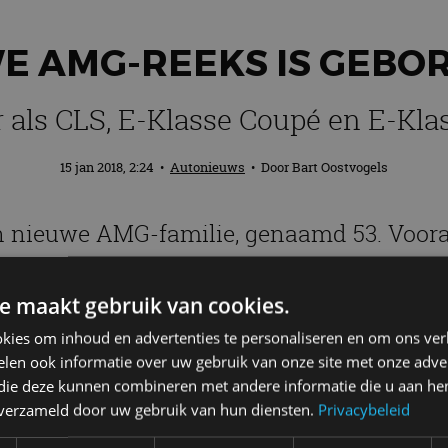
E AMG-REEKS IS GEBOR
r als CLS, E-Klasse Coupé en E-Klas
15 jan 2018, 2:24
•
Autonieuws
• Door
Bart Oostvogels
nieuwe AMG-familie, genaamd 53. Voorals
let als 53-uitmonstering verkrijgbaar. Al
 beleeft hun werelddebuut tijdens de Autos
e maakt gebruik van cookies.
kies om inhoud en advertenties te personaliseren en om ons ver
len ook informatie over uw gebruik van onze site met onze adver
 die deze kunnen combineren met andere informatie die u aan hen
n verzameld door uw gebruik van hun diensten.
Privacybeleid