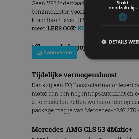
Strikt
Geen V8? Inderdaad, geen V8. Mercedes-AMG
noodzakelijk
benzinemotor, voorzien van een uitlaatg
krachtbron levert 320 kW (435 pk) bij 6.1
meer.
LEES OOK:
Nieuwe Mercedes-Benz 
DETAILS WE
Elke week de populairste blogs in
Aanmelden
S
Tijdelijke vermogensboost
Strikt noodzakelijke
Dankzij een EQ Boost-startmotor levert d
accountbeheer. De we
motor aan een negentrapsautomaat en ee
Naam
drie modellen zetten we hieronder op een 
package mag je van Mercedes-AMG 270 
cf_clearance
Mercedes-AMG CLS 53 4Matic+