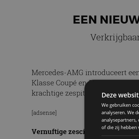
EEN NIEUW
Verkrijgbaa
Mercedes-AMG introduceert een 
Klasse Coupé en E-Klasse Cabrio
krachtige zespitter. Het drietal
Deze websit
We gebruiken coo
[adsense]
analyseren. We de
analysepartners,
of die zij hebbe
Vernuftige zescilinder