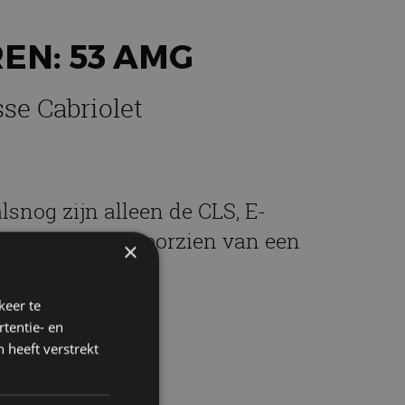
EN: 53 AMG
se Cabriolet
nog zijn alleen de CLS, E-
lemaal zijn ze voorzien van een
×
how van Detroit.
keer te
tentie- en
 heeft verstrekt