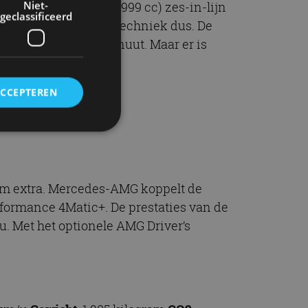
Niet-
oor een 3,0-liter (2.999 cc) zes-in-lijn
geclassificeerd
en vernuftig stukje techniek dus. De
 5.800 toeren per minuut. Maar er is
ACCEPTEREN
f!
rd
elding en
0 Nm extra. Mercedes-AMG koppelt de
ormance 4Matic+. De prestaties van de
u. Met het optionele AMG Driver’s
ervice om
es van de bezoeker
unen van de
den van