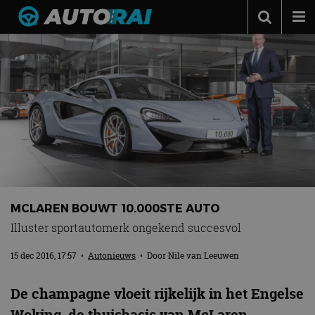
Autonieuws
Podcast
Autotests
Automerken
Adverteren
Contact
MotorRAI.nl
MCLAREN BOUWT 10.000STE AUTO
Illuster sportautomerk ongekend succesvol
15 dec 2016, 17:57
•
Autonieuws
• Door
Nile van Leeuwen
De champagne vloeit rijkelijk in het Engelse
Woking, de thuisbasis van McLaren