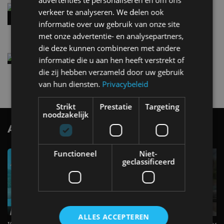
advertenties te personaliseren en om ons
Audi A2 e-Tron mikt op verbruik van 12,8 kWh
verkeer te analyseren. We delen ook
per 100 kilometer
informatie over uw gebruik van onze site
4 aug
met onze advertentie- en analysepartners,
die deze kunnen combineren met andere
Elektrische Geely E2 (tijdelijk) net zo goedkoop
informatie die u aan hen heeft verstrekt of
als een Renault Twingo
die zij hebben verzameld door uw gebruik
4 aug
van hun diensten.
Privacybeleid
Strikt
Prestatie
Targeting
noodzakelijk
AutoRAI.nl TV
SUBSCRIBE
Functioneel
Niet-
geclassificeerd
ALLES ACCEPTEREN