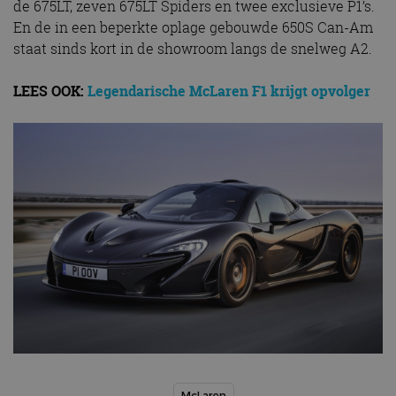
de 675LT, zeven 675LT Spiders en twee exclusieve P1’s.
En de in een beperkte oplage gebouwde 650S Can-Am
staat sinds kort in de showroom langs de snelweg A2.
LEES OOK:
Legendarische McLaren F1 krijgt opvolger
McLaren