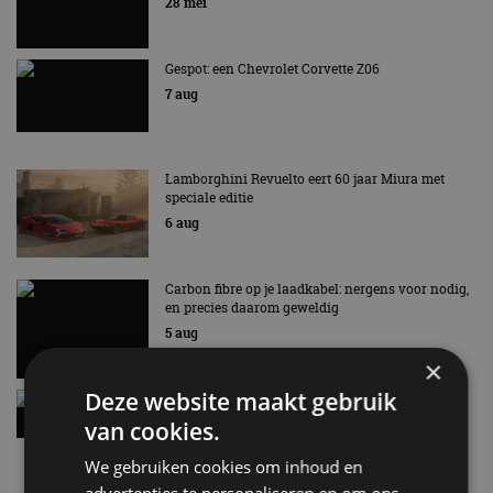
28 mei
Gespot: een Chevrolet Corvette Z06
7 aug
Lamborghini Revuelto eert 60 jaar Miura met
speciale editie
6 aug
Carbon fibre op je laadkabel: nergens voor nodig,
en precies daarom geweldig
5 aug
×
Deze website maakt gebruik
Hennessey Blackbird krijgt atmosferische V8 en
handbak: soms is eenvoud leuker
van cookies.
5 aug
We gebruiken cookies om inhoud en