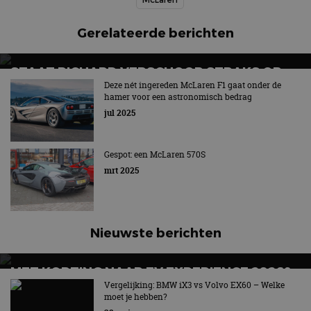
Gerelateerde berichten
STAAT RICHARD VERSCHOOR STRAKS OP
HET F1-PODIUM?
Deze nét ingereden McLaren F1 gaat onder de
hamer voor een astronomisch bedrag
Officieel onderdeel van McLaren
jul 2025
Gespot: een McLaren 570S
mrt 2025
Nieuwste berichten
MET KORTING NAAR EV EXPERIENCE 2026?
AUTORAI REGELT HET!
Vergelijking: BMW iX3 vs Volvo EX60 – Welke
moet je hebben?
EV Experience 2026 van 24 tot 26 september